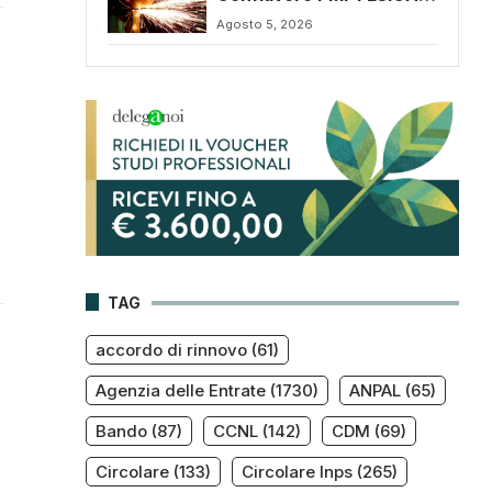
CONFSAL (C053),
Agosto 5, 2026
rinnovato il CCNL 2026-
2029: rafforzate tutele e
flessibilità organizzativa
TAG
accordo di rinnovo
(61)
Agenzia delle Entrate
(1730)
ANPAL
(65)
Bando
(87)
CCNL
(142)
CDM
(69)
Circolare
(133)
Circolare Inps
(265)