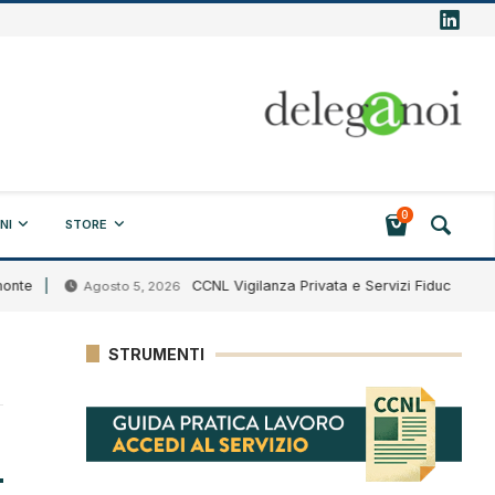
0
NI
STORE
CCNL Vigilanza Privata e Servizi Fiduciari (HV51): si
Agosto 5, 2026
STRUMENTI