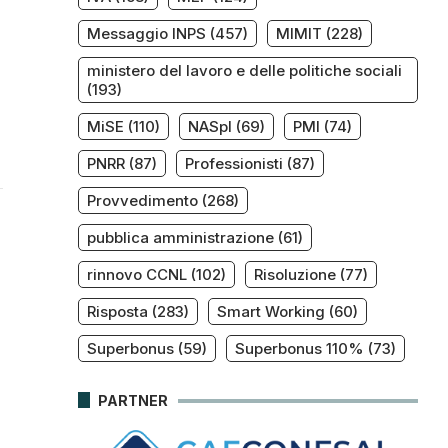
Messaggio INPS
(457)
MIMIT
(228)
ministero del lavoro e delle politiche sociali
(193)
MiSE
(110)
NASpI
(69)
PMI
(74)
PNRR
(87)
Professionisti
(87)
Provvedimento
(268)
pubblica amministrazione
(61)
rinnovo CCNL
(102)
Risoluzione
(77)
Risposta
(283)
Smart Working
(60)
Superbonus
(59)
Superbonus 110%
(73)
PARTNER