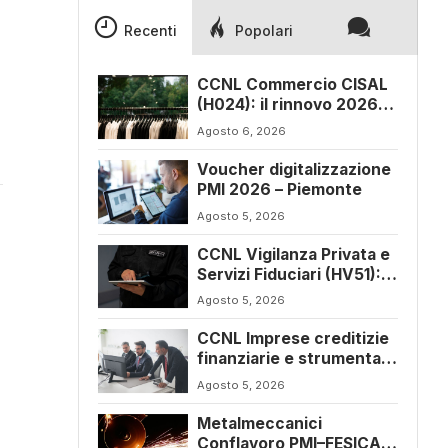
Recenti
Popolari
CCNL Commercio CISAL
(H024): il rinnovo 2026-
2029
Agosto 6, 2026
Voucher digitalizzazione
PMI 2026 – Piemonte
Agosto 5, 2026
CCNL Vigilanza Privata e
Servizi Fiduciari (HV51):
siglato l’accordo di
Agosto 5, 2026
rinnovo
CCNL Imprese creditizie
finanziarie e strumentali
(J241): ulteriore
Agosto 5, 2026
sospensione dei termini
a dicembre 2026
Metalmeccanici
Conflavoro PMI–FESICA