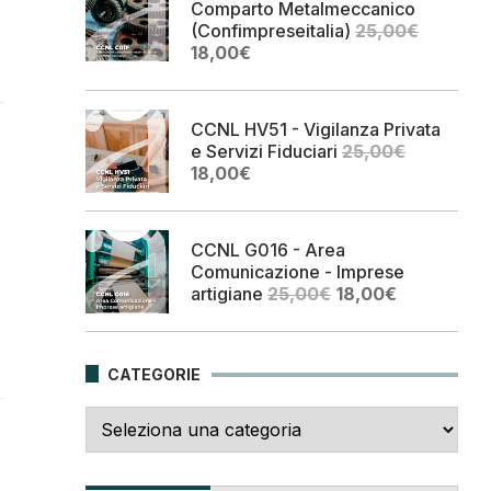
Comparto Metalmeccanico
(Confimpreseitalia)
25,00
€
Il
Il
18,00
€
prezzo
prezzo
originale
attuale
era:
è:
CCNL HV51 - Vigilanza Privata
25,00€.
18,00€.
e Servizi Fiduciari
25,00
€
Il
Il
18,00
€
prezzo
prezzo
originale
attuale
era:
è:
CCNL G016 - Area
25,00€.
18,00€.
Comunicazione - Imprese
Il
Il
artigiane
25,00
€
18,00
€
prezzo
prezzo
originale
attuale
era:
è:
CATEGORIE
25,00€.
18,00€.
Categorie