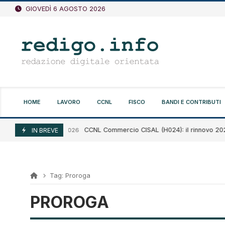
Vai
GIOVEDÌ 6 AGOSTO 2026
al
contenuto
HOME
LAVORO
CCNL
FISCO
BANDI E CONTRIBUTI
CCNL Commercio CISAL (H024): il rinnovo 2026-202
Agosto 6, 2026
IN BREVE
Tag:
Proroga
PROROGA