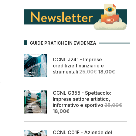
GUIDE PRATICHE IN EVIDENZA
CCNL J241 - Imprese
creditizie finanziarie e
Il
Il
strumentali
25,00
€
18,00
€
prezzo
prezzo
originale
attuale
era:
è:
CCNL G355 - Spettacolo:
25,00€.
18,00€.
Imprese settore artistico,
informativo e sportivo
25,00
€
Il
Il
18,00
€
prezzo
prezzo
originale
attuale
era:
è:
CCNL C01F - Aziende del
25,00€.
18,00€.