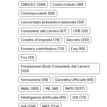
CNDCEC
(366)
Codici tributo
(86)
Commercialisti
(69)
concordato preventivo biennale
(59)
Consulenti del Lavoro
(97)
CPB
(53)
Credito d'imposta
(76)
Decreto
(251)
Esonero contributivo
(74)
Faq
(65)
Fnc
(51)
Fondazione Studi Consulenti del Lavoro
(103)
formazione
(56)
Gazzetta Ufficiale
(65)
INAIL
(183)
INL
(86)
INPS
(1037)
Intelligenza artificiale
(65)
ISA
(70)
IVA
(158)
MEF
(124)