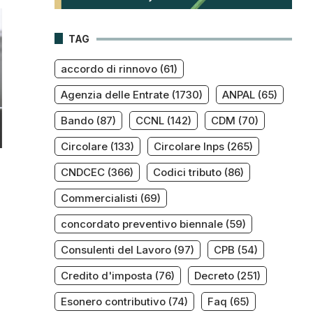
TAG
accordo di rinnovo
(61)
Agenzia delle Entrate
(1730)
ANPAL
(65)
Bando
(87)
CCNL
(142)
CDM
(70)
Circolare
(133)
Circolare Inps
(265)
CNDCEC
(366)
Codici tributo
(86)
Commercialisti
(69)
concordato preventivo biennale
(59)
Consulenti del Lavoro
(97)
CPB
(54)
Credito d'imposta
(76)
Decreto
(251)
Esonero contributivo
(74)
Faq
(65)