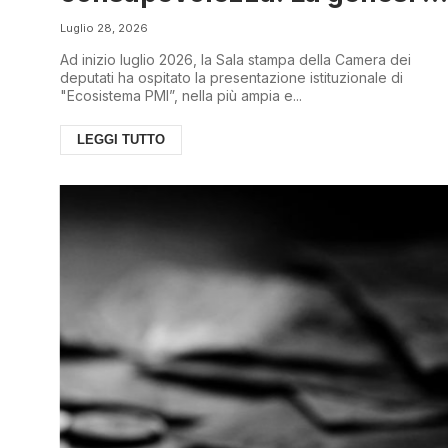
“Ecosistema PMI” e il nuovo
Luglio 28, 2026
paradigma della Governance
Ad inizio luglio 2026, la Sala stampa della Camera dei
deputati ha ospitato la presentazione istituzionale di
d’impresa
"Ecosistema PMI”, nella più ampia e...
LEGGI TUTTO