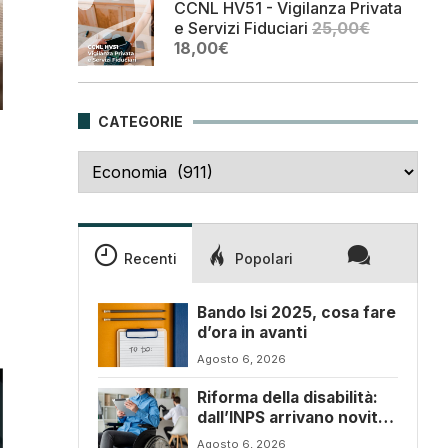
CCNL HV51 - Vigilanza Privata
25,00€.
18,00€.
e Servizi Fiduciari
25,00
€
Il
Il
18,00
€
prezzo
prezzo
originale
attuale
era:
è:
CATEGORIE
25,00€.
18,00€.
Categorie
Recenti
Popolari
Bando Isi 2025, cosa fare
d’ora in avanti
Agosto 6, 2026
Riforma della disabilità:
dall’INPS arrivano novità
sul progetto di vita
Agosto 6, 2026