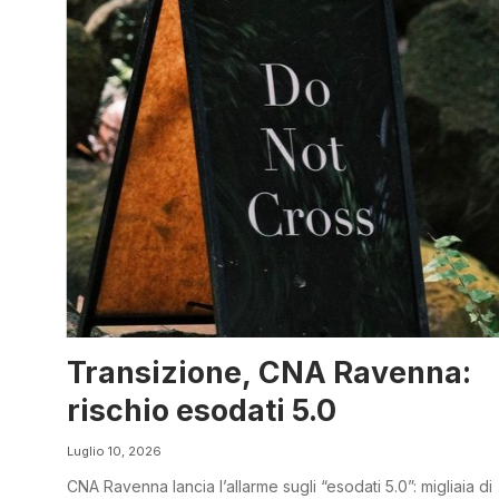
Transizione, CNA Ravenna:
rischio esodati 5.0
Luglio 10, 2026
CNA Ravenna lancia l’allarme sugli “esodati 5.0”: migliaia di