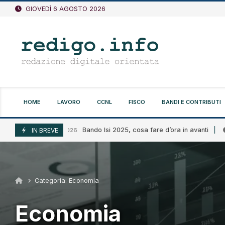
Vai
GIOVEDÌ 6 AGOSTO 2026
al
contenuto
HOME
LAVORO
CCNL
FISCO
BANDI E CONTRIBUTI
Bando Isi 2025, cosa fare d’ora in avanti
Agosto 6, 2026
IN BREVE
Agosto 
Categoria:
Economia
Economia