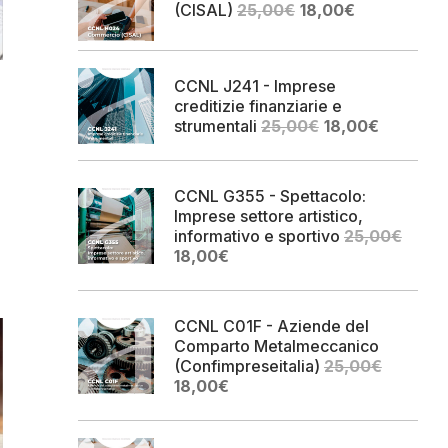
Il
Il
(CISAL)
25,00
€
18,00
€
prezzo
prezzo
originale
attuale
era:
è:
CCNL J241 - Imprese
25,00€.
18,00€.
creditizie finanziarie e
Il
Il
strumentali
25,00
€
18,00
€
prezzo
prezzo
originale
attuale
era:
è:
CCNL G355 - Spettacolo:
25,00€.
18,00€.
Imprese settore artistico,
informativo e sportivo
25,00
€
Il
Il
18,00
€
prezzo
prezzo
originale
attuale
era:
è:
CCNL C01F - Aziende del
25,00€.
18,00€.
Comparto Metalmeccanico
(Confimpreseitalia)
25,00
€
Il
Il
18,00
€
prezzo
prezzo
originale
attuale
era:
è: