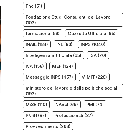
Fnc
(51)
Fondazione Studi Consulenti del Lavoro
(103)
formazione
(56)
Gazzetta Ufficiale
(65)
INAIL
(184)
INL
(86)
INPS
(1040)
Intelligenza artificiale
(65)
ISA
(70)
IVA
(158)
MEF
(124)
Messaggio INPS
(457)
MIMIT
(228)
ministero del lavoro e delle politiche sociali
(193)
MiSE
(110)
NASpI
(69)
PMI
(74)
PNRR
(87)
Professionisti
(87)
Provvedimento
(268)