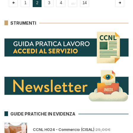
1
2
3
4
…
14
STRUMENTI
GUIDE PRATICHE IN EVIDENZA
CCNL H024 - Commercio (CISAL)
25,00
€