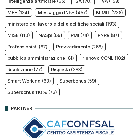
Intelligenza artificiale
(65)
ISA
(70)
IVA
(158)
MEF
(124)
Messaggio INPS
(457)
MIMIT
(228)
ministero del lavoro e delle politiche sociali
(193)
MiSE
(110)
NASpI
(69)
PMI
(74)
PNRR
(87)
Professionisti
(87)
Provvedimento
(268)
pubblica amministrazione
(61)
rinnovo CCNL
(102)
Risoluzione
(77)
Risposta
(283)
Smart Working
(60)
Superbonus
(59)
Superbonus 110%
(73)
PARTNER