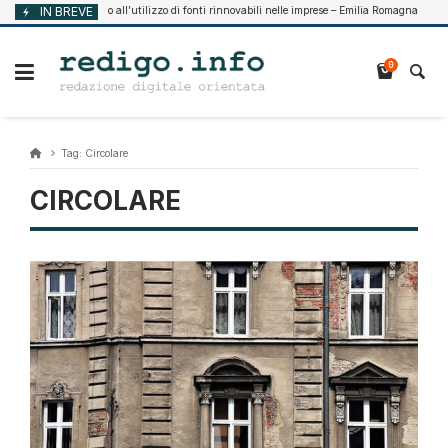
Vai
Supporto all’utilizzo di fonti rinnovabili nelle imprese – Emilia Romagna
IN BREVE
 2026
Agost
al
contenuto
0
Tag:
Circolare
CIRCOLARE