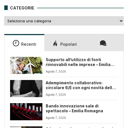
25,00€.
18,00€.
CATEGORIE
Categorie
Recenti
Popolari
Supporto all’utilizzo di fonti
rinnovabili nelle imprese – Emilia
Romagna
Agosto 7, 2026
Adempimento collaborativo:
circolare 6/E con ogni novità della
riforma fiscale
Agosto 7, 2026
Bando innovazione sale di
spettacolo – Emilia Romagna
Agosto 7, 2026