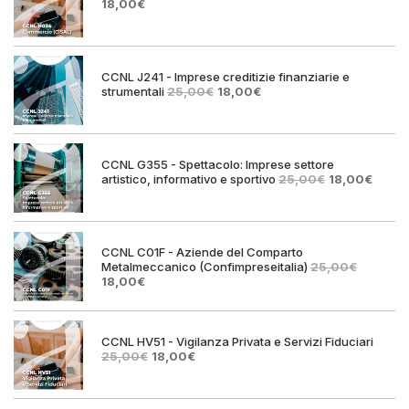
Il
Il
18,00
€
prezzo
prezzo
originale
attuale
era:
è:
25,00€.
18,00€.
CCNL J241 - Imprese creditizie finanziarie e
Il
Il
strumentali
25,00
€
18,00
€
prezzo
prezzo
originale
attuale
era:
è:
25,00€.
18,00€.
CCNL G355 - Spettacolo: Imprese settore
Il
Il
artistico, informativo e sportivo
25,00
€
18,00
€
prezzo
prezz
originale
attual
era:
è:
25,00€.
18,00€
CCNL C01F - Aziende del Comparto
Metalmeccanico (Confimpreseitalia)
25,00
€
Il
Il
18,00
€
prezzo
prezzo
originale
attuale
era:
è:
25,00€.
18,00€.
CCNL HV51 - Vigilanza Privata e Servizi Fiduciari
Il
Il
25,00
€
18,00
€
prezzo
prezzo
originale
attuale
era:
è: