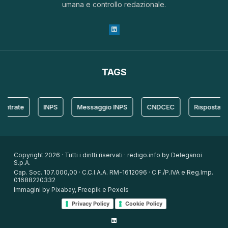
umana e controllo redazionale.
TAGS
ate
INPS
Messaggio INPS
CNDCEC
Risposta
P
Copyright 2026 · Tutti i diritti riservati · redigo.info by Deleganoi
S.p.A.
Cap. Soc. 107.000,00 · C.C.I.A.A. RM-1612096 · C.F./P.IVA e Reg.Imp.
01688220332
Immagini by Pixabay, Freepik e Pexels
Privacy Policy
Cookie Policy