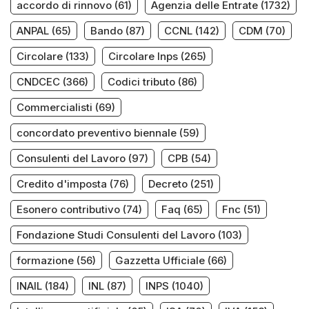
accordo di rinnovo
(61)
Agenzia delle Entrate
(1732)
ANPAL
(65)
Bando
(87)
CCNL
(142)
CDM
(70)
Circolare
(133)
Circolare Inps
(265)
CNDCEC
(366)
Codici tributo
(86)
Commercialisti
(69)
concordato preventivo biennale
(59)
Consulenti del Lavoro
(97)
CPB
(54)
Credito d'imposta
(76)
Decreto
(251)
Esonero contributivo
(74)
Faq
(65)
Fnc
(51)
Fondazione Studi Consulenti del Lavoro
(103)
formazione
(56)
Gazzetta Ufficiale
(66)
INAIL
(184)
INL
(87)
INPS
(1040)