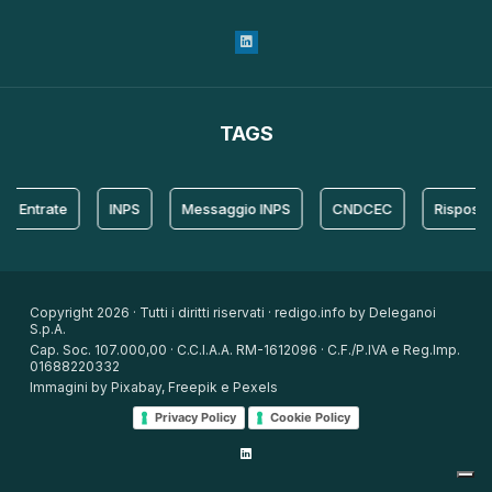
TAGS
ntrate
INPS
Messaggio INPS
CNDCEC
Risposta
Copyright 2026 · Tutti i diritti riservati · redigo.info by Deleganoi
S.p.A.
Cap. Soc. 107.000,00 · C.C.I.A.A. RM-1612096 · C.F./P.IVA e Reg.Imp.
01688220332
Immagini by Pixabay, Freepik e Pexels
Privacy Policy
Cookie Policy