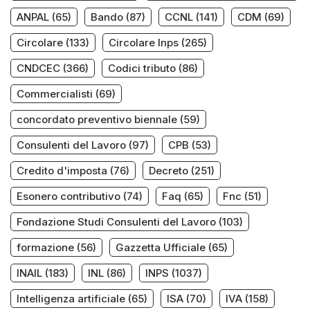
ANPAL
(65)
Bando
(87)
CCNL
(141)
CDM
(69)
Circolare
(133)
Circolare Inps
(265)
CNDCEC
(366)
Codici tributo
(86)
Commercialisti
(69)
concordato preventivo biennale
(59)
Consulenti del Lavoro
(97)
CPB
(53)
Credito d'imposta
(76)
Decreto
(251)
Esonero contributivo
(74)
Faq
(65)
Fnc
(51)
Fondazione Studi Consulenti del Lavoro
(103)
formazione
(56)
Gazzetta Ufficiale
(65)
INAIL
(183)
INL
(86)
INPS
(1037)
Intelligenza artificiale
(65)
ISA
(70)
IVA
(158)