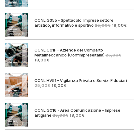
originale
attuale
era:
è:
25,00€.
18,00€.
CCNL G355 - Spettacolo: Imprese settore
Il
Il
artistico, informativo e sportivo
25,00
€
18,00
€
prezzo
prezz
originale
attual
era:
è:
25,00€.
18,00€
CCNL C01F - Aziende del Comparto
Metalmeccanico (Confimpreseitalia)
25,00
€
Il
Il
18,00
€
prezzo
prezzo
originale
attuale
era:
è:
25,00€.
18,00€.
CCNL HV51 - Vigilanza Privata e Servizi Fiduciari
Il
Il
25,00
€
18,00
€
prezzo
prezzo
originale
attuale
era:
è:
25,00€.
18,00€.
CCNL G016 - Area Comunicazione - Imprese
Il
Il
artigiane
25,00
€
18,00
€
prezzo
prezzo
originale
attuale
era:
è:
25,00€.
18,00€.