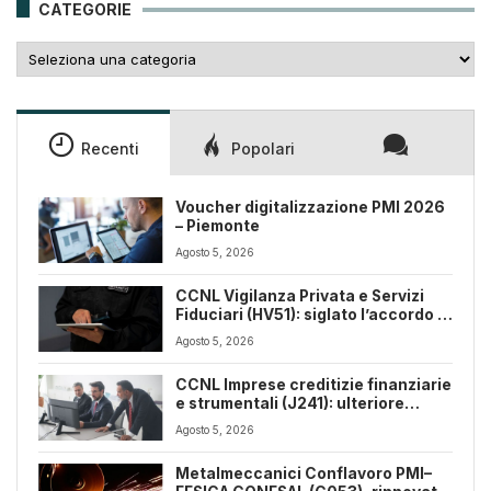
CATEGORIE
Categorie
Recenti
Popolari
Voucher digitalizzazione PMI 2026
– Piemonte
Agosto 5, 2026
CCNL Vigilanza Privata e Servizi
Fiduciari (HV51): siglato l’accordo di
rinnovo
Agosto 5, 2026
CCNL Imprese creditizie finanziarie
e strumentali (J241): ulteriore
sospensione dei termini a dicembre
Agosto 5, 2026
2026
Metalmeccanici Conflavoro PMI–