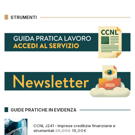
STRUMENTI
GUIDE PRATICHE IN EVIDENZA
CCNL J241 - Imprese creditizie finanziarie e
Il
Il
strumentali
25,00
€
18,00
€
prezzo
prezzo