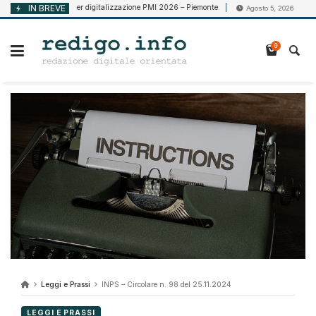
Vai
IN BREVE
Voucher digitalizzazione PMI 2026 – Piemonte
CCNL Vigila
5, 2026
Agosto 5, 2026
al
contenuto
0
Leggi e Prassi
INPS – Circolare n. 98 del 25.11.2024
LEGGI E PRASSI