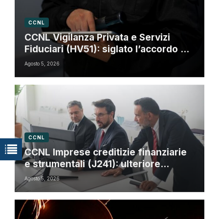
CCNL
CCNL Vigilanza Privata e Servizi
Fiduciari (HV51): siglato l’accordo di
rinnovo
Agosto 5, 2026
CCNL
CCNL Imprese creditizie finanziarie
e strumentali (J241): ulteriore
sospensione dei termini a dicembre
Agosto 5, 2026
2026