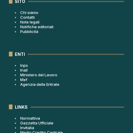
SITO
Chi siamo
Contatti
Note legali
Notifiche editoriali
Pubblicità
ENTI
Inps
Inail
Ministero del Lavoro
Mef
Agenzia delle Entrate
LINKS
Normattiva
Gazzetta Ufficiale
Invitalia
Medio Credito Centrale