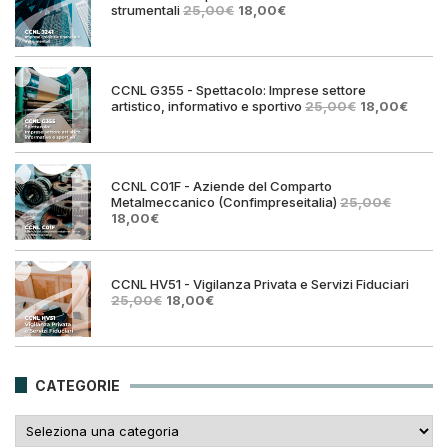
Il
Il
strumentali
25,00
€
18,00
€
prezzo
prezzo
originale
attuale
era:
è:
25,00€.
18,00€.
CCNL G355 - Spettacolo: Imprese settore
Il
Il
artistico, informativo e sportivo
25,00
€
18,00
€
prezzo
prezz
originale
attual
era:
è:
25,00€.
18,00€
CCNL C01F - Aziende del Comparto
Metalmeccanico (Confimpreseitalia)
25,00
€
Il
Il
18,00
€
prezzo
prezzo
originale
attuale
era:
è:
25,00€.
18,00€.
CCNL HV51 - Vigilanza Privata e Servizi Fiduciari
Il
Il
25,00
€
18,00
€
prezzo
prezzo
originale
attuale
era:
è:
25,00€.
18,00€.
CATEGORIE
Categorie