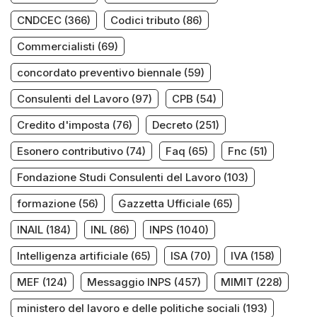
CNDCEC
(366)
Codici tributo
(86)
Commercialisti
(69)
concordato preventivo biennale
(59)
Consulenti del Lavoro
(97)
CPB
(54)
Credito d'imposta
(76)
Decreto
(251)
Esonero contributivo
(74)
Faq
(65)
Fnc
(51)
Fondazione Studi Consulenti del Lavoro
(103)
formazione
(56)
Gazzetta Ufficiale
(65)
INAIL
(184)
INL
(86)
INPS
(1040)
Intelligenza artificiale
(65)
ISA
(70)
IVA
(158)
MEF
(124)
Messaggio INPS
(457)
MIMIT
(228)
ministero del lavoro e delle politiche sociali
(193)