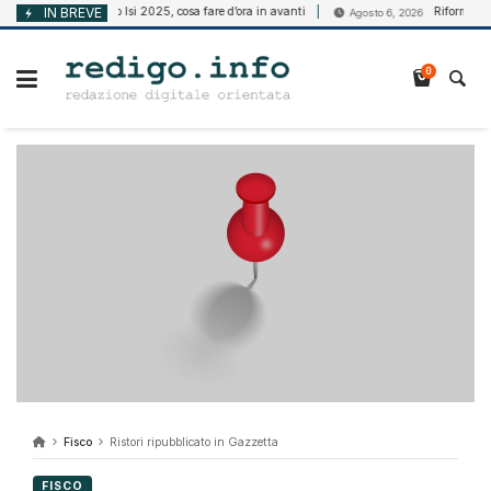
Vai
IN BREVE
Bando Isi 2025, cosa fare d’ora in avanti
Riforma della disa
 6, 2026
Agosto 6, 2026
al
contenuto
0
Fisco
Ristori ripubblicato in Gazzetta
FISCO