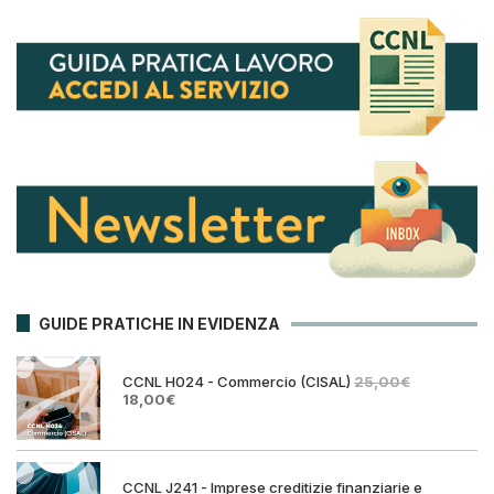
GUIDE PRATICHE IN EVIDENZA
CCNL H024 - Commercio (CISAL)
25,00
€
Il
Il
18,00
€
prezzo
prezzo
originale
attuale
era:
è:
25,00€.
18,00€.
CCNL J241 - Imprese creditizie finanziarie e