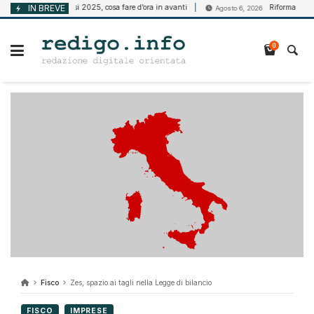
Vai
Bando Isi 2025, cosa fare d’ora in avanti
IN BREVE
Riforma della disabil
 2026
Agosto 6, 2026
al
contenuto
0
Fisco
Zes, spazio ai tagli nella Legge di bilancio
FISCO
IMPRESE