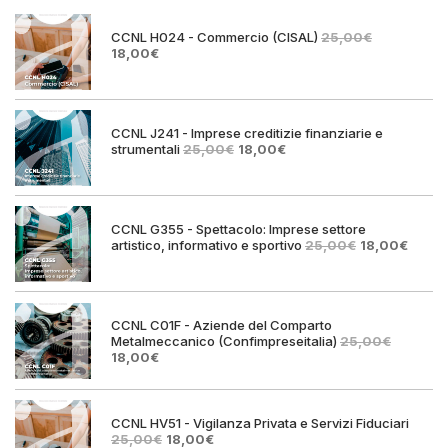
CCNL H024 - Commercio (CISAL)
25,00
€
Il
Il
18,00
€
prezzo
prezzo
originale
attuale
era:
è:
25,00€.
18,00€.
CCNL J241 - Imprese creditizie finanziarie e
Il
Il
strumentali
25,00
€
18,00
€
prezzo
prezzo
originale
attuale
era:
è:
25,00€.
18,00€.
CCNL G355 - Spettacolo: Imprese settore
Il
Il
artistico, informativo e sportivo
25,00
€
18,00
€
prezzo
prezz
originale
attual
era:
è:
25,00€.
18,00€
CCNL C01F - Aziende del Comparto
Metalmeccanico (Confimpreseitalia)
25,00
€
Il
Il
18,00
€
prezzo
prezzo
originale
attuale
era:
è:
25,00€.
18,00€.
CCNL HV51 - Vigilanza Privata e Servizi Fiduciari
Il
Il
25,00
€
18,00
€