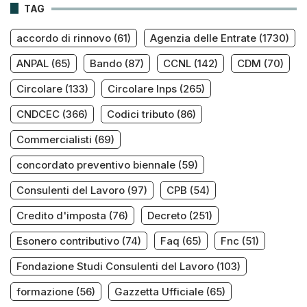
TAG
accordo di rinnovo
(61)
Agenzia delle Entrate
(1730)
ANPAL
(65)
Bando
(87)
CCNL
(142)
CDM
(70)
Circolare
(133)
Circolare Inps
(265)
CNDCEC
(366)
Codici tributo
(86)
Commercialisti
(69)
concordato preventivo biennale
(59)
Consulenti del Lavoro
(97)
CPB
(54)
Credito d'imposta
(76)
Decreto
(251)
Esonero contributivo
(74)
Faq
(65)
Fnc
(51)
Fondazione Studi Consulenti del Lavoro
(103)
formazione
(56)
Gazzetta Ufficiale
(65)