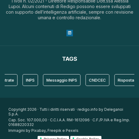
Tivoli n. 02/2021 - Direttore Responsabile Dott.ssa Alessia
Lupoi. Alcuni contenuti di Redigo possono essere sviluppati
con supporto dell’intelligenza artificiale, sempre con revisione
umana e controllo redazionale.
TAGS
ate
INPS
Messaggio INPS
CNDCEC
Risposta
P
Copyright 2026 · Tutti i diritti riservati · redigo.info by Deleganoi
S.p.A.
Cap. Soc. 107.000,00 · C.C.I.A.A. RM-1612096 · C.F./P.IVA e Reg.Imp.
01688220332
Immagini by Pixabay, Freepik e Pexels
Privacy Policy
Cookie Policy