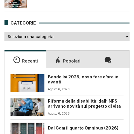
prezzo
prezzo
originale
attuale
era:
è:
25,00€.
18,00€.
CATEGORIE
Categorie
Recenti
Popolari
Bando Isi 2025, cosa fare d’ora in
avanti
Agosto 6, 2026
Riforma della disabilità: dall’INPS
arrivano novità sul progetto di vita
Agosto 6, 2026
Dal Cdm il quarto Omnibus (2026)