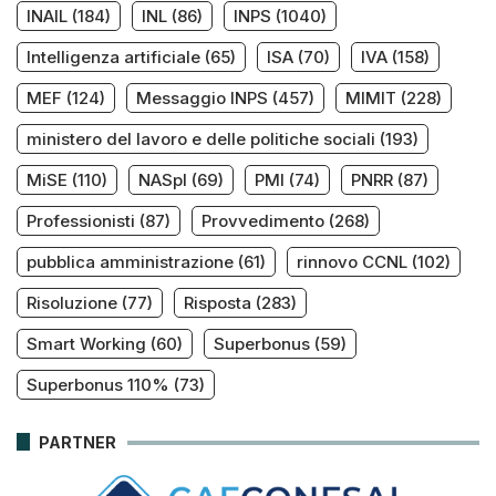
INAIL
(184)
INL
(86)
INPS
(1040)
Intelligenza artificiale
(65)
ISA
(70)
IVA
(158)
MEF
(124)
Messaggio INPS
(457)
MIMIT
(228)
ministero del lavoro e delle politiche sociali
(193)
MiSE
(110)
NASpI
(69)
PMI
(74)
PNRR
(87)
Professionisti
(87)
Provvedimento
(268)
pubblica amministrazione
(61)
rinnovo CCNL
(102)
Risoluzione
(77)
Risposta
(283)
Smart Working
(60)
Superbonus
(59)
Superbonus 110%
(73)
PARTNER