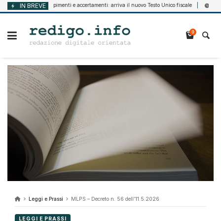
Vai
IN BREVE
Adempimenti e accertamenti: arriva il nuovo Testo Unico fiscale
 7, 2026
Agosto 7, 2
al
contenuto
0
Leggi e Prassi
MLPS – Decreto n. 56 dell’11.5.2026
LEGGI E PRASSI