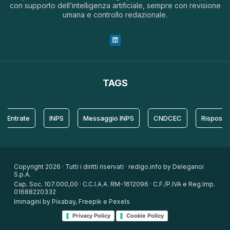
con supporto dell’intelligenza artificiale, sempre con revisione
umana e controllo redazionale.
TAGS
trate
INPS
Messaggio INPS
CNDCEC
Risposta
Copyright 2026 · Tutti i diritti riservati · redigo.info by Deleganoi
S.p.A.
Cap. Soc. 107.000,00 · C.C.I.A.A. RM-1612096 · C.F./P.IVA e Reg.Imp.
01688220332
Immagini by Pixabay, Freepik e Pexels
Privacy Policy
Cookie Policy