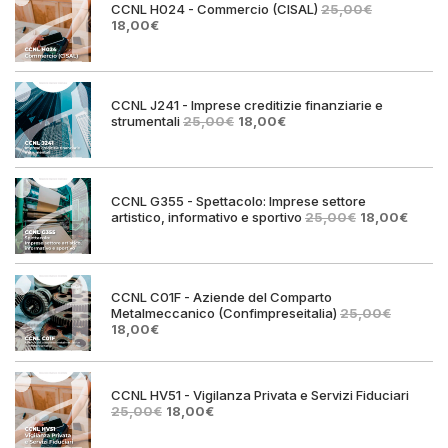
CCNL H024 - Commercio (CISAL)
25,00
€
Il
Il
18,00
€
prezzo
prezzo
originale
attuale
era:
è:
25,00€.
18,00€.
CCNL J241 - Imprese creditizie finanziarie e
Il
Il
strumentali
25,00
€
18,00
€
prezzo
prezzo
originale
attuale
era:
è:
25,00€.
18,00€.
CCNL G355 - Spettacolo: Imprese settore
Il
Il
artistico, informativo e sportivo
25,00
€
18,00
€
prezzo
prezz
originale
attual
era:
è:
25,00€.
18,00€
CCNL C01F - Aziende del Comparto
Metalmeccanico (Confimpreseitalia)
25,00
€
Il
Il
18,00
€
prezzo
prezzo
originale
attuale
era:
è:
25,00€.
18,00€.
CCNL HV51 - Vigilanza Privata e Servizi Fiduciari
Il
Il
25,00
€
18,00
€
prezzo
prezzo
originale
attuale