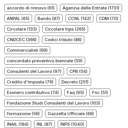
accordo di rinnovo
(61)
Agenzia delle Entrate
(1731)
ANPAL
(65)
Bando
(87)
CCNL
(142)
CDM
(70)
Circolare
(133)
Circolare Inps
(265)
CNDCEC
(366)
Codici tributo
(86)
Commercialisti
(69)
concordato preventivo biennale
(59)
Consulenti del Lavoro
(97)
CPB
(54)
Credito d'imposta
(76)
Decreto
(251)
Esonero contributivo
(74)
Faq
(65)
Fnc
(51)
Fondazione Studi Consulenti del Lavoro
(103)
formazione
(56)
Gazzetta Ufficiale
(66)
INAIL
(184)
INL
(87)
INPS
(1040)