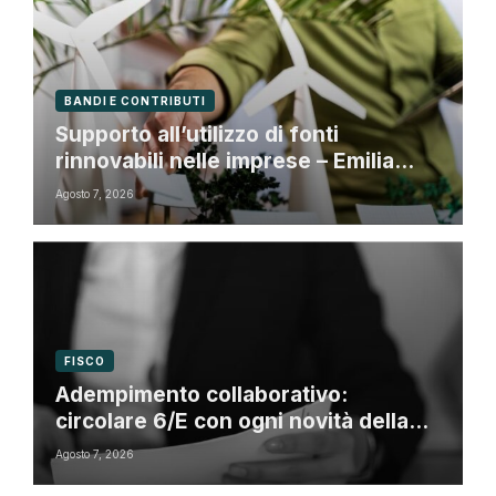
BANDI E CONTRIBUTI
Supporto all’utilizzo di fonti
rinnovabili nelle imprese – Emilia
Romagna
Agosto 7, 2026
FISCO
Adempimento collaborativo:
circolare 6/E con ogni novità della
riforma fiscale
Agosto 7, 2026