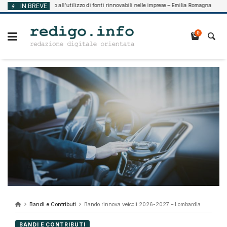
Vai
Supporto all’utilizzo di fonti rinnovabili nelle imprese – Emilia Romagna
IN BREVE
2026
Agosto
al
contenuto
0
Bandi e Contributi
Bando rinnova veicoli 2026-2027 – Lombardia
BANDI E CONTRIBUTI