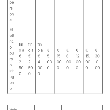
pe
rs
on
e
El
ett
ric
fin
fin
fin
o
o a
o a
o a
€
€
€
€
€
€
pu
€
€
€
5.
15.
8.
12.
15.
30
ro
2.
2.
4.
00
00
00
00
00
.0
o
50
50
00
0
0
0
0
0
00
idr
0
0
0
og
en
o
Veic