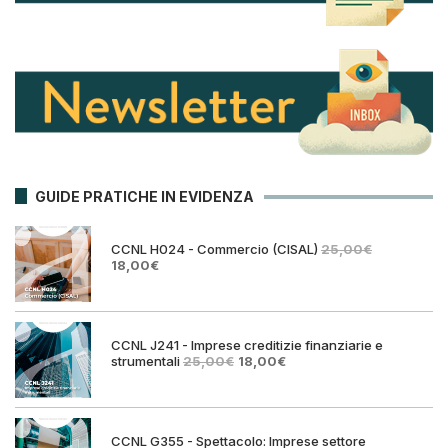
GUIDE PRATICHE IN EVIDENZA
CCNL H024 - Commercio (CISAL)
25,00
€
Il
Il
18,00
€
prezzo
prezzo
originale
attuale
era:
è:
25,00€.
18,00€.
CCNL J241 - Imprese creditizie finanziarie e
Il
Il
strumentali
25,00
€
18,00
€
prezzo
prezzo
originale
attuale
era:
è:
25,00€.
18,00€.
CCNL G355 - Spettacolo: Imprese settore