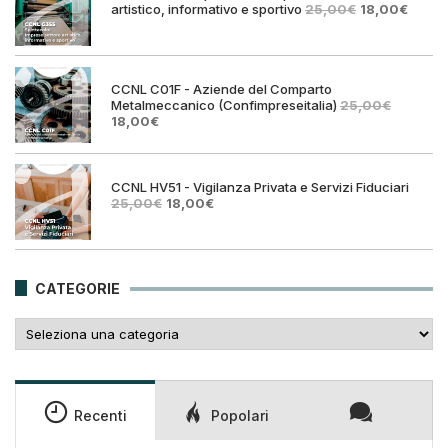
Il
Il
artistico, informativo e sportivo
25,00
€
18,00
€
prezzo
prezz
originale
attual
era:
è:
25,00€.
18,00€
CCNL C01F - Aziende del Comparto
Metalmeccanico (Confimpreseitalia)
25,00
€
Il
Il
18,00
€
prezzo
prezzo
originale
attuale
era:
è:
25,00€.
18,00€.
CCNL HV51 - Vigilanza Privata e Servizi Fiduciari
Il
Il
25,00
€
18,00
€
prezzo
prezzo
originale
attuale
era:
è:
25,00€.
18,00€.
CATEGORIE
Categorie
Recenti
Popolari