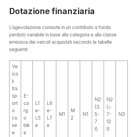
Dotazione finanziaria
L’agevolazione consiste in un contributo a fondo
perduto variabile in base alla categoria e alla classe
emissiva dei veicoli acquistati secondo le tabelle
seguenti:
Ve
ico
li
tra
sp
E-
N2
N2
ort
ca
L1
L6
(3.
(≥
o
rg
e-
e-
M
M1
N1
5-
7-
N3
co
o
L5
L7
2
7
12
se
bik
e
e
t)
t)
e
e