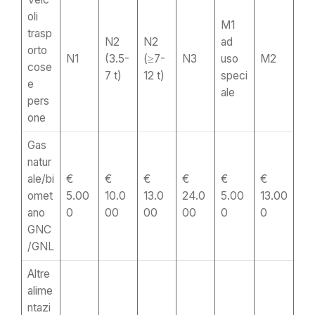
oli
M1
trasp
N2
N2
ad
orto
N1
(3.5-
(≥7-
N3
uso
M2
cose
7 t)
12 t)
speci
e
ale
pers
one
Gas
natur
ale/bi
€
€
€
€
€
€
omet
5.00
10.0
13.0
24.0
5.00
13.00
ano
0
00
00
00
0
0
GNC
/GNL
Altre
alime
ntazi