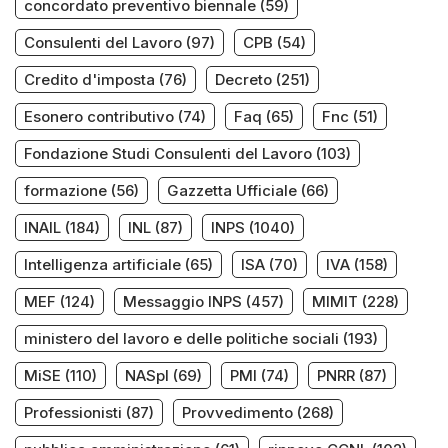
concordato preventivo biennale
(59)
Consulenti del Lavoro
(97)
CPB
(54)
Credito d'imposta
(76)
Decreto
(251)
Esonero contributivo
(74)
Faq
(65)
Fnc
(51)
Fondazione Studi Consulenti del Lavoro
(103)
formazione
(56)
Gazzetta Ufficiale
(66)
INAIL
(184)
INL
(87)
INPS
(1040)
Intelligenza artificiale
(65)
ISA
(70)
IVA
(158)
MEF
(124)
Messaggio INPS
(457)
MIMIT
(228)
ministero del lavoro e delle politiche sociali
(193)
MiSE
(110)
NASpI
(69)
PMI
(74)
PNRR
(87)
Professionisti
(87)
Provvedimento
(268)