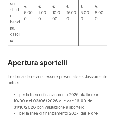
oni
€
€
€
€
€
€
(ibrid
5.00
7.00
10.0
16.00
5.00
8.00
e,
0
0
00
0
0
0
benzi
na,
gasol
io)
Apertura sportelli
Le domande devono essere presentate esclusivamente
online:
per la linea di finanziamento 2026:
dalle ore
10:00 del 03/06/2026 alle ore 16:00 del
31/10/2026
con valutazione a sportello;
per la linea di finanziamento 2027:
dalle ore