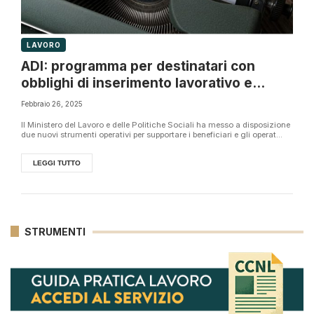
LAVORO
ADI: programma per destinatari con
obblighi di inserimento lavorativo e
sociale
Febbraio 26, 2025
Il Ministero del Lavoro e delle Politiche Sociali ha messo a disposizione
due nuovi strumenti operativi per supportare i beneficiari e gli operat...
LEGGI TUTTO
STRUMENTI