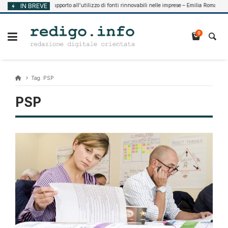
Vai
IN BREVE
Supporto all’utilizzo di fonti rinnovabili nelle imprese – Emilia Romagna
Agosto 7, 2026
al
contenuto
0
Tag:
PSP
PSP