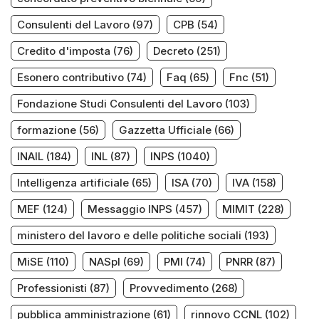
Consulenti del Lavoro
(97)
CPB
(54)
Credito d'imposta
(76)
Decreto
(251)
Esonero contributivo
(74)
Faq
(65)
Fnc
(51)
Fondazione Studi Consulenti del Lavoro
(103)
formazione
(56)
Gazzetta Ufficiale
(66)
INAIL
(184)
INL
(87)
INPS
(1040)
Intelligenza artificiale
(65)
ISA
(70)
IVA
(158)
MEF
(124)
Messaggio INPS
(457)
MIMIT
(228)
ministero del lavoro e delle politiche sociali
(193)
MiSE
(110)
NASpI
(69)
PMI
(74)
PNRR
(87)
Professionisti
(87)
Provvedimento
(268)
pubblica amministrazione
(61)
rinnovo CCNL
(102)