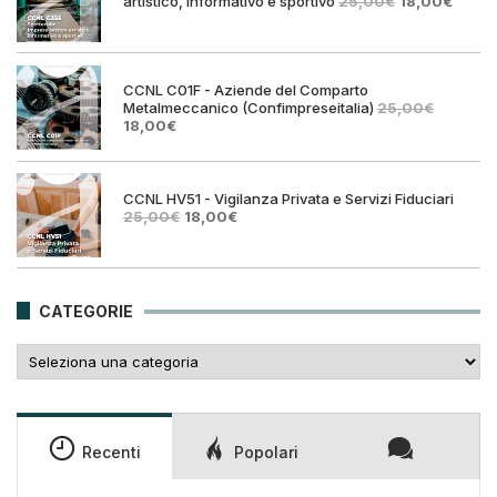
Il
Il
artistico, informativo e sportivo
25,00
€
18,00
€
prezzo
prezz
originale
attual
era:
è:
25,00€.
18,00€
CCNL C01F - Aziende del Comparto
Metalmeccanico (Confimpreseitalia)
25,00
€
Il
Il
18,00
€
prezzo
prezzo
originale
attuale
era:
è:
25,00€.
18,00€.
CCNL HV51 - Vigilanza Privata e Servizi Fiduciari
Il
Il
25,00
€
18,00
€
prezzo
prezzo
originale
attuale
era:
è:
25,00€.
18,00€.
CATEGORIE
Categorie
Recenti
Popolari