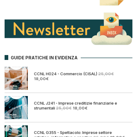
GUIDE PRATICHE IN EVIDENZA
CCNL H024 - Commercio (CISAL)
25,00
€
Il
Il
18,00
€
prezzo
prezzo
originale
attuale
era:
è:
25,00€.
18,00€.
CCNL J241 - Imprese creditizie finanziarie e
Il
Il
strumentali
25,00
€
18,00
€
prezzo
prezzo
originale
attuale
era:
è:
25,00€.
18,00€.
CCNL G355 - Spettacolo: Imprese settore