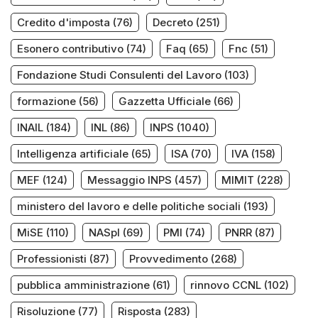
Credito d'imposta
(76)
Decreto
(251)
Esonero contributivo
(74)
Faq
(65)
Fnc
(51)
Fondazione Studi Consulenti del Lavoro
(103)
formazione
(56)
Gazzetta Ufficiale
(66)
INAIL
(184)
INL
(86)
INPS
(1040)
Intelligenza artificiale
(65)
ISA
(70)
IVA
(158)
MEF
(124)
Messaggio INPS
(457)
MIMIT
(228)
ministero del lavoro e delle politiche sociali
(193)
MiSE
(110)
NASpI
(69)
PMI
(74)
PNRR
(87)
Professionisti
(87)
Provvedimento
(268)
pubblica amministrazione
(61)
rinnovo CCNL
(102)
Risoluzione
(77)
Risposta
(283)