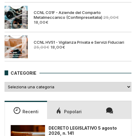
era:
è:
25,00€.
18,00€
CCNL C01F - Aziende del Comparto
Metalmeccanico (Confimpreseitalia)
25,00
€
Il
Il
18,00
€
prezzo
prezzo
originale
attuale
era:
è:
25,00€.
18,00€.
CCNL HV51 - Vigilanza Privata e Servizi Fiduciari
Il
Il
25,00
€
18,00
€
prezzo
prezzo
originale
attuale
era:
è:
25,00€.
18,00€.
CATEGORIE
Categorie
Recenti
Popolari
DECRETO LEGISLATIVO 5 agosto
2026, n. 141