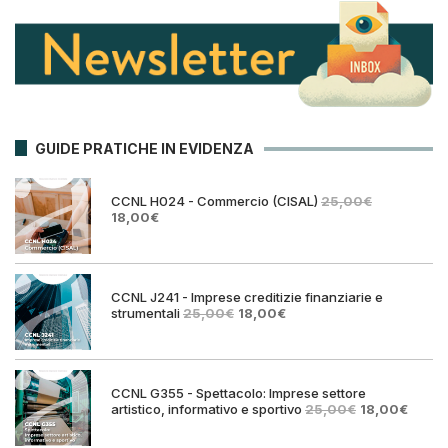
GUIDE PRATICHE IN EVIDENZA
CCNL H024 - Commercio (CISAL)
25,00
€
Il
Il
18,00
€
prezzo
prezzo
originale
attuale
era:
è:
25,00€.
18,00€.
CCNL J241 - Imprese creditizie finanziarie e
Il
Il
strumentali
25,00
€
18,00
€
prezzo
prezzo
originale
attuale
era:
è:
25,00€.
18,00€.
CCNL G355 - Spettacolo: Imprese settore
Il
Il
artistico, informativo e sportivo
25,00
€
18,00
€
prezzo
prezz
originale
attual