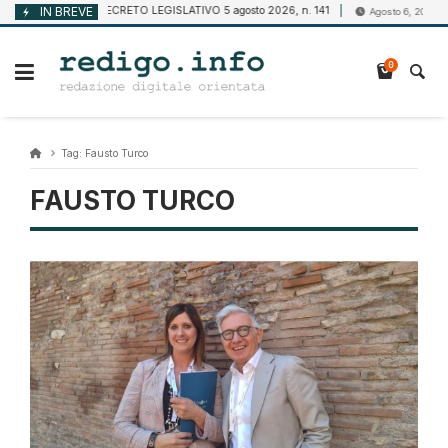
Vai
IN BREVE
DECRETO LEGISLATIVO 5 agosto 2026, n. 141
Ban
Agosto 7, 2026
Agosto 6, 2026
al
contenuto
0
Tag:
Fausto Turco
FAUSTO TURCO