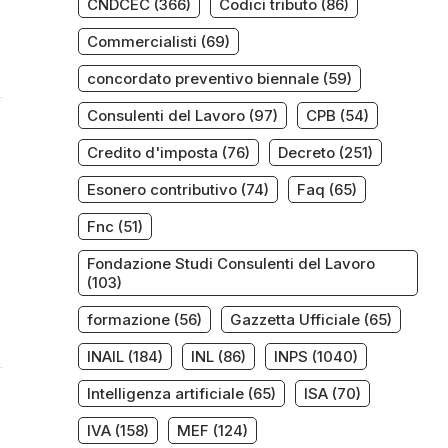
CNDCEC
(366)
Codici tributo
(86)
Commercialisti
(69)
concordato preventivo biennale
(59)
Consulenti del Lavoro
(97)
CPB
(54)
Credito d'imposta
(76)
Decreto
(251)
Esonero contributivo
(74)
Faq
(65)
Fnc
(51)
Fondazione Studi Consulenti del Lavoro
(103)
formazione
(56)
Gazzetta Ufficiale
(65)
INAIL
(184)
INL
(86)
INPS
(1040)
Intelligenza artificiale
(65)
ISA
(70)
IVA
(158)
MEF
(124)