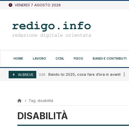
Vai
VENERDÌ 7 AGOSTO 2026
al
contenuto
HOME
LAVORO
CCNL
FISCO
BANDI E CONTRIBUTI
Bando Isi 2025, cosa fare d’ora in avanti
Agosto 6, 2026
IN BREVE
Agos
Tag:
disabilità
DISABILITÀ