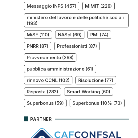
Messaggio INPS
(457)
MIMIT
(228)
ministero del lavoro e delle politiche sociali
(193)
MiSE
(110)
NASpI
(69)
PMI
(74)
PNRR
(87)
Professionisti
(87)
Provvedimento
(268)
pubblica amministrazione
(61)
rinnovo CCNL
(102)
Risoluzione
(77)
Risposta
(283)
Smart Working
(60)
Superbonus
(59)
Superbonus 110%
(73)
PARTNER