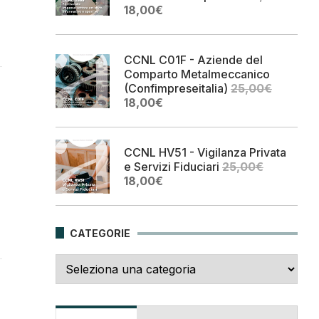
Il
Il
18,00
€
prezzo
prezzo
originale
attuale
era:
è:
CCNL C01F - Aziende del
25,00€.
18,00€.
Comparto Metalmeccanico
(Confimpreseitalia)
25,00
€
Il
Il
18,00
€
prezzo
prezzo
originale
attuale
era:
è:
CCNL HV51 - Vigilanza Privata
25,00€.
18,00€.
e Servizi Fiduciari
25,00
€
Il
Il
18,00
€
prezzo
prezzo
originale
attuale
era:
è:
CATEGORIE
25,00€.
18,00€.
Categorie