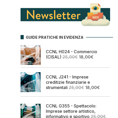
GUIDE PRATICHE IN EVIDENZA
CCNL H024 - Commercio
Il
Il
(CISAL)
25,00
€
18,00
€
prezzo
prezzo
originale
attuale
era:
è:
CCNL J241 - Imprese
25,00€.
18,00€.
creditizie finanziarie e
Il
Il
strumentali
25,00
€
18,00
€
prezzo
prezzo
originale
attuale
era:
è:
CCNL G355 - Spettacolo:
25,00€.
18,00€.
Imprese settore artistico,
informativo e sportivo
25,00
€