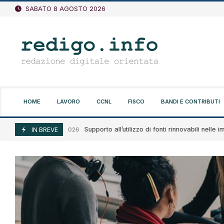
Vai
SABATO 8 AGOSTO 2026
al
contenuto
HOME
LAVORO
CCNL
FISCO
BANDI E CONTRIBUTI
Supporto all’utilizzo di fonti rinnovabili nelle imprese
Agosto 7, 2026
IN BREVE