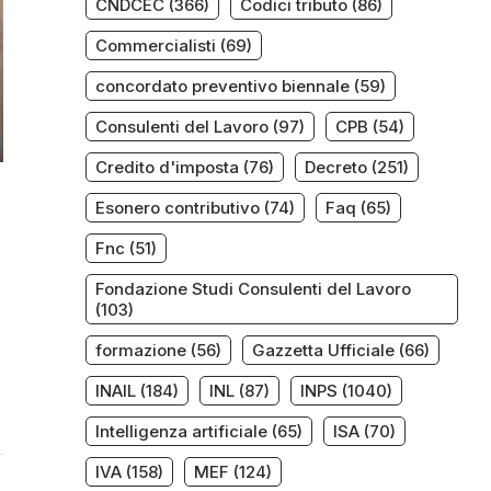
CNDCEC
(366)
Codici tributo
(86)
Commercialisti
(69)
concordato preventivo biennale
(59)
Consulenti del Lavoro
(97)
CPB
(54)
Credito d'imposta
(76)
Decreto
(251)
Esonero contributivo
(74)
Faq
(65)
Fnc
(51)
Fondazione Studi Consulenti del Lavoro
(103)
formazione
(56)
Gazzetta Ufficiale
(66)
INAIL
(184)
INL
(87)
INPS
(1040)
Intelligenza artificiale
(65)
ISA
(70)
IVA
(158)
MEF
(124)