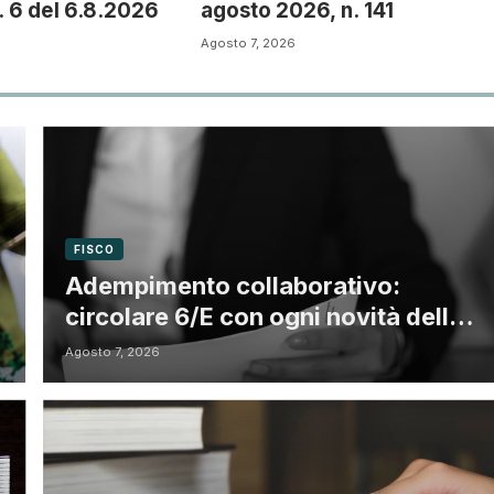
. 6 del 6.8.2026
agosto 2026, n. 141
Agosto 7, 2026
FISCO
Adempimento collaborativo:
circolare 6/E con ogni novità della
riforma fiscale
Agosto 7, 2026