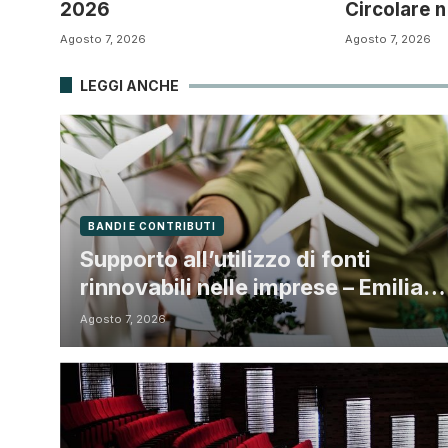
2026
Circolare n
Agosto 7, 2026
Agosto 7, 2026
LEGGI ANCHE
BANDI E CONTRIBUTI
Supporto all’utilizzo di fonti
rinnovabili nelle imprese – Emilia
Romagna
Agosto 7, 2026