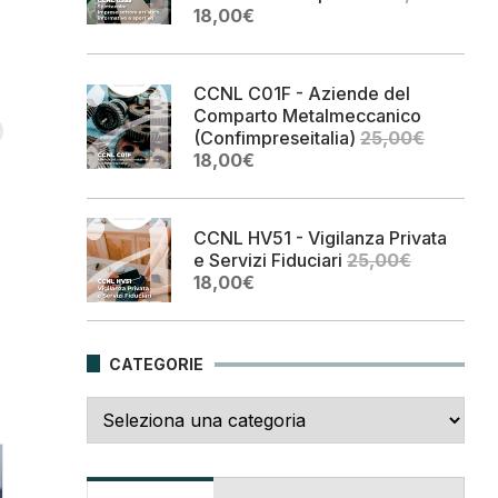
Il
Il
18,00
€
prezzo
prezzo
originale
attuale
era:
è:
CCNL C01F - Aziende del
25,00€.
18,00€.
Comparto Metalmeccanico
(Confimpreseitalia)
25,00
€
Il
Il
18,00
€
prezzo
prezzo
originale
attuale
era:
è:
CCNL HV51 - Vigilanza Privata
25,00€.
18,00€.
e Servizi Fiduciari
25,00
€
Il
Il
18,00
€
prezzo
prezzo
originale
attuale
era:
è:
CATEGORIE
25,00€.
18,00€.
Categorie