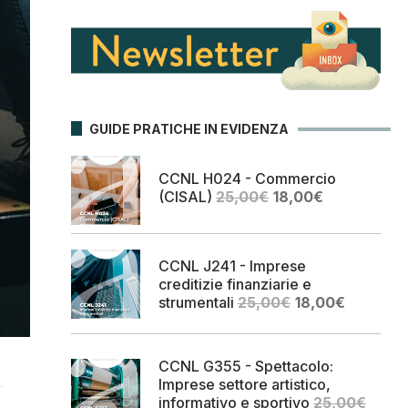
GUIDE PRATICHE IN EVIDENZA
CCNL H024 - Commercio
Il
Il
(CISAL)
25,00
€
18,00
€
prezzo
prezzo
originale
attuale
era:
è:
CCNL J241 - Imprese
25,00€.
18,00€.
creditizie finanziarie e
Il
Il
strumentali
25,00
€
18,00
€
prezzo
prezzo
originale
attuale
era:
è:
CCNL G355 - Spettacolo:
25,00€.
18,00€.
Imprese settore artistico,
informativo e sportivo
25,00
€