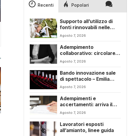
Recenti
Popolari
Supporto all’utilizzo di
fonti rinnovabili nelle
imprese – Emilia Romagna
Agosto 7, 2026
Adempimento
collaborativo: circolare
6/E con ogni novità della
Agosto 7, 2026
riforma fiscale
Bando innovazione sale
di spettacolo – Emilia
Romagna
Agosto 7, 2026
Adempimenti e
accertamenti: arriva il
nuovo Testo Unico
Agosto 7, 2026
fiscale
Lavoratori esposti
all’amianto, linee guida