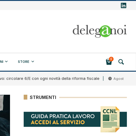
0
NI
STORE
are 6/E con ogni novità della riforma fiscale
Band
Agosto 7, 2026
STRUMENTI