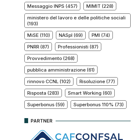
Messaggio INPS
(457)
MIMIT
(228)
ministero del lavoro e delle politiche sociali
(193)
MiSE
(110)
NASpI
(69)
PMI
(74)
PNRR
(87)
Professionisti
(87)
Provvedimento
(268)
pubblica amministrazione
(61)
rinnovo CCNL
(102)
Risoluzione
(77)
Risposta
(283)
Smart Working
(60)
Superbonus
(59)
Superbonus 110%
(73)
PARTNER