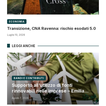
ECONOMIA
Transizione, CNA Ravenna: rischio esodati 5.0
Luglio 10, 2026
LEGGI ANCHE
BANDI E CONTRIBUTI
Supporto all’utilizzo di fonti
rinnovabili nelle imprese – Emilia
Romagna
Agosto 7, 2026