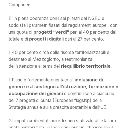
Componenti.
E’ in piena coerenza con i sei pilastri del NGEU e
soddisfa i parametri fissati dai regolamenti europei, con
una quota di
progetti “verdi”
pari al 40 per cento del
totale e di
progetti digitali
pari al 27 per cento.
Il 40 per cento circa delle risorse territorializzabili è
destinato al Mezzogiorno, a testimonianza
dell’attenzione al tema del
riequilibrio territoriale
.
Il Piano è fortemente orientato all’
inclusione di
genere e
al
sostegno all’istruzione, formazione e
occupazione dei giovani
e contribuisce a ciascuno
dei 7 progetti di punta (European flagship) della
Strategia annuale sulla crescita sostenibile dell’UE.
Gli impatti ambientali indiretti sono stati valutati e la loro
entità minimizzata, in linea con i principi che ispirano il