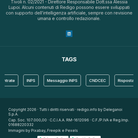
Tivoli n. 02/2021 - Direttore Responsabile Dott.ssa Alessia
Lupoi. Alcuni contenuti di Redigo possono essere sviluppati
con supporto dell’intelligenza artificiale, sempre con revisione
umana e controllo redazionale.
TAGS
ate
INPS
Messaggio INPS
CNDCEC
Risposta
Copyright 2026 · Tutti i diritti riservati · redigo.info by Deleganoi
S.p.A.
Cap. Soc. 107.000,00 · C.C.I.A.A. RM-1612096 · C.F./P.IVA e Reg.Imp.
01688220332
Immagini by Pixabay, Freepik e Pexels