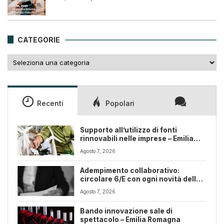
prezzo
prezzo
originale
attuale
era:
è:
25,00€.
18,00€.
CATEGORIE
Categorie
Recenti
Popolari
Supporto all’utilizzo di fonti
rinnovabili nelle imprese – Emilia
Romagna
Agosto 7, 2026
Adempimento collaborativo:
circolare 6/E con ogni novità della
riforma fiscale
Agosto 7, 2026
Bando innovazione sale di
spettacolo – Emilia Romagna