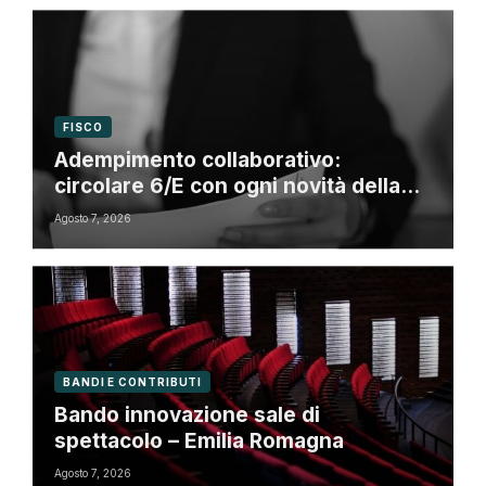
FISCO
Adempimento collaborativo:
circolare 6/E con ogni novità della
riforma fiscale
Agosto 7, 2026
BANDI E CONTRIBUTI
Bando innovazione sale di
spettacolo – Emilia Romagna
Agosto 7, 2026