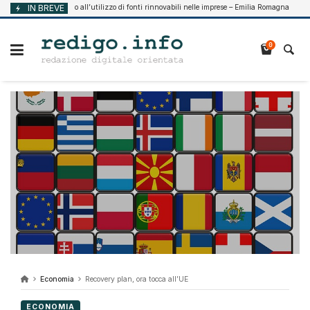
Vai
Supporto all’utilizzo di fonti rinnovabili nelle imprese – Emilia Romagna
IN BREVE
 2026
Agost
al
contenuto
0
Economia
Recovery plan, ora tocca all’UE
ECONOMIA