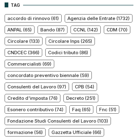
TAG
accordo di rinnovo
(61)
Agenzia delle Entrate
(1732)
ANPAL
(65)
Bando
(87)
CCNL
(142)
CDM
(70)
Circolare
(133)
Circolare Inps
(265)
CNDCEC
(366)
Codici tributo
(86)
Commercialisti
(69)
concordato preventivo biennale
(59)
Consulenti del Lavoro
(97)
CPB
(54)
Credito d'imposta
(76)
Decreto
(251)
Esonero contributivo
(74)
Faq
(65)
Fnc
(51)
Fondazione Studi Consulenti del Lavoro
(103)
formazione
(56)
Gazzetta Ufficiale
(66)