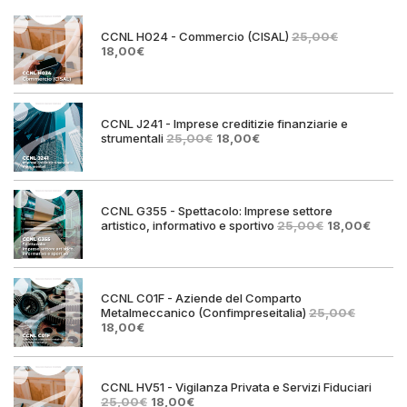
CCNL H024 - Commercio (CISAL)
25,00
€
Il
Il
18,00
€
prezzo
prezzo
originale
attuale
era:
è:
25,00€.
18,00€.
CCNL J241 - Imprese creditizie finanziarie e
Il
Il
strumentali
25,00
€
18,00
€
prezzo
prezzo
originale
attuale
era:
è:
25,00€.
18,00€.
CCNL G355 - Spettacolo: Imprese settore
Il
Il
artistico, informativo e sportivo
25,00
€
18,00
€
prezzo
prezz
originale
attual
era:
è:
25,00€.
18,00€
CCNL C01F - Aziende del Comparto
Metalmeccanico (Confimpreseitalia)
25,00
€
Il
Il
18,00
€
prezzo
prezzo
originale
attuale
era:
è:
25,00€.
18,00€.
CCNL HV51 - Vigilanza Privata e Servizi Fiduciari
Il
Il
25,00
€
18,00
€