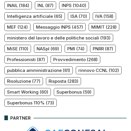
INAIL
(184)
INL
(87)
INPS
(1040)
Intelligenza artificiale
(65)
ISA
(70)
IVA
(158)
MEF
(124)
Messaggio INPS
(457)
MIMIT
(228)
ministero del lavoro e delle politiche sociali
(193)
MiSE
(110)
NASpI
(69)
PMI
(74)
PNRR
(87)
Professionisti
(87)
Provvedimento
(268)
pubblica amministrazione
(61)
rinnovo CCNL
(102)
Risoluzione
(77)
Risposta
(283)
Smart Working
(60)
Superbonus
(59)
Superbonus 110%
(73)
PARTNER