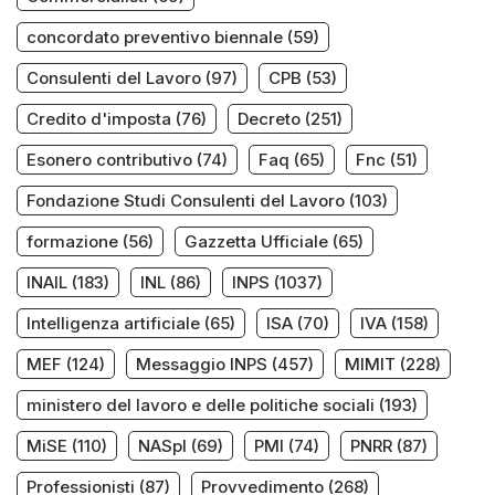
concordato preventivo biennale
(59)
Consulenti del Lavoro
(97)
CPB
(53)
Credito d'imposta
(76)
Decreto
(251)
Esonero contributivo
(74)
Faq
(65)
Fnc
(51)
Fondazione Studi Consulenti del Lavoro
(103)
formazione
(56)
Gazzetta Ufficiale
(65)
INAIL
(183)
INL
(86)
INPS
(1037)
Intelligenza artificiale
(65)
ISA
(70)
IVA
(158)
MEF
(124)
Messaggio INPS
(457)
MIMIT
(228)
ministero del lavoro e delle politiche sociali
(193)
MiSE
(110)
NASpI
(69)
PMI
(74)
PNRR
(87)
Professionisti
(87)
Provvedimento
(268)