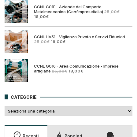
25,00€.
18,00€
CCNL C01F - Aziende del Comparto
Metalmeccanico (Confimpreseitalia)
25,00
€
Il
Il
18,00
€
prezzo
prezzo
originale
attuale
era:
è:
25,00€.
18,00€.
CCNL HV51 - Vigilanza Privata e Servizi Fiduciari
Il
Il
25,00
€
18,00
€
prezzo
prezzo
originale
attuale
era:
è:
25,00€.
18,00€.
CCNL G016 - Area Comunicazione - Imprese
Il
Il
artigiane
25,00
€
18,00
€
prezzo
prezzo
originale
attuale
era:
è:
25,00€.
18,00€.
CATEGORIE
Categorie
Recenti
Popolari