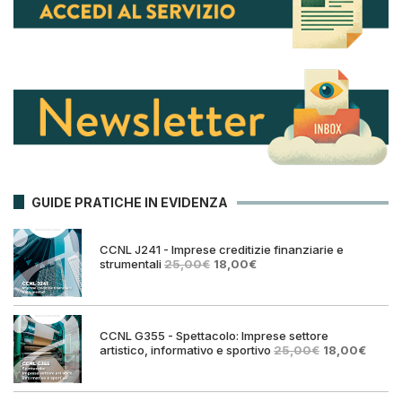
GUIDE PRATICHE IN EVIDENZA
CCNL J241 - Imprese creditizie finanziarie e
Il
Il
strumentali
25,00
€
18,00
€
prezzo
prezzo
originale
attuale
era:
è:
25,00€.
18,00€.
CCNL G355 - Spettacolo: Imprese settore
Il
Il
artistico, informativo e sportivo
25,00
€
18,00
€
prezzo
prezz
originale
attual
era:
è: