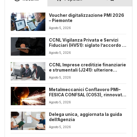
Voucher digitalizzazione PMI 2026
– Piemonte
Agosto 5, 2026
CCNL Vigilanza Privata e Servizi
Fiduciari (HV51): siglato l’accordo di
rinnovo
Agosto 5, 2026
CCNL Imprese creditizie finanziarie
e strumentali (J241): ulteriore
sospensione dei termini a dicembre
Agosto 5, 2026
2026
Metalmeccanici Conflavoro PMI–
FESICA CONFSAL (C053), rinnovato
il CCNL 2026-2029: rafforzate
Agosto 5, 2026
tutele e flessibilità organizzativa
Delega unica, aggiornata la guida
dell’Agenzia
Agosto 5, 2026