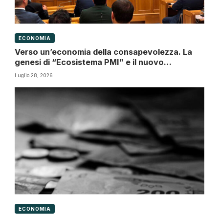
ECONOMIA
Verso un’economia della consapevolezza. La
genesi di “Ecosistema PMI” e il nuovo
paradigma della Governance d’impresa
Luglio 28, 2026
ECONOMIA