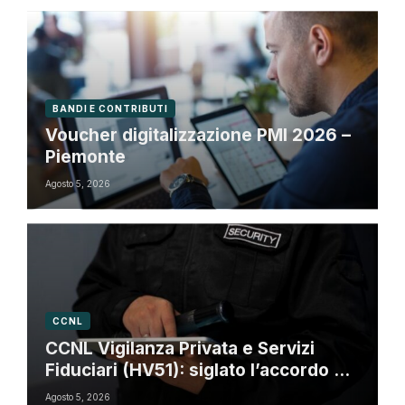
BANDI E CONTRIBUTI
Voucher digitalizzazione PMI 2026 –
Piemonte
Agosto 5, 2026
CCNL
CCNL Vigilanza Privata e Servizi
Fiduciari (HV51): siglato l’accordo di
rinnovo
Agosto 5, 2026