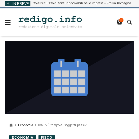
Vai
IN BREVE
Supporto all’utilizzo di fonti rinnovabili nelle imprese – Emilia Romagna
7, 2026
Ago
al
contenuto
0
Economia
Iva: più tempo ai soggetti passivi
ECONOMIA
FISCO