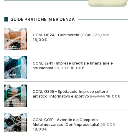
GUIDE PRATICHE IN EVIDENZA
CCNL H024 - Commercio (CISAL)
25,00
€
Il
Il
18,00
€
prezzo
prezzo
originale
attuale
era:
è:
25,00€.
18,00€.
CCNL J241 - Imprese creditizie finanziarie e
Il
Il
strumentali
25,00
€
18,00
€
prezzo
prezzo
originale
attuale
era:
è:
25,00€.
18,00€.
CCNL G355 - Spettacolo: Imprese settore
Il
Il
artistico, informativo e sportivo
25,00
€
18,00
€
prezzo
prezz
originale
attual
era:
è:
25,00€.
18,00€
CCNL C01F - Aziende del Comparto
Metalmeccanico (Confimpreseitalia)
25,00
€
Il
Il
18,00
€