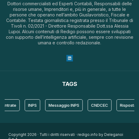
Dottori commercialisti ed Esperti Contabili, Responsabili delle
risorse umane, Imprenditori e, più in generale, a tutte le
persone che operano nell’ambito Giuslavoristico, Fiscale e
Contabile. Testata giornalistica registrata presso il Tribunale di
Tivoli n. 02/2021 - Direttore Responsabile Dott.ssa Alessia
Lupoi. Alcuni contenuti di Redigo possono essere sviluppati
con supporto dell’intelligenza artificiale, sempre con revisione
umana e controllo redazionale.
TAGS
rate
INPS
Messaggio INPS
CNDCEC
Risposta
Copyright 2026 · Tutti i diritti riservati · redigo.info by Deleganoi