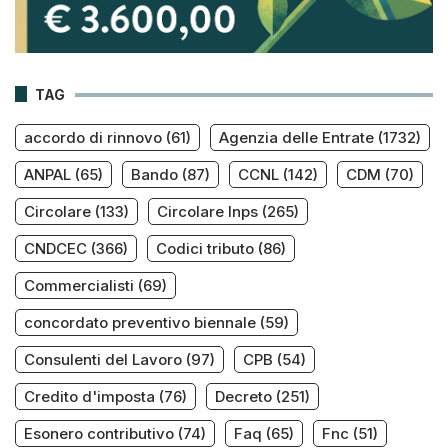
TAG
accordo di rinnovo
(61)
Agenzia delle Entrate
(1732)
ANPAL
(65)
Bando
(87)
CCNL
(142)
CDM
(70)
Circolare
(133)
Circolare Inps
(265)
CNDCEC
(366)
Codici tributo
(86)
Commercialisti
(69)
concordato preventivo biennale
(59)
Consulenti del Lavoro
(97)
CPB
(54)
Credito d'imposta
(76)
Decreto
(251)
Esonero contributivo
(74)
Faq
(65)
Fnc
(51)