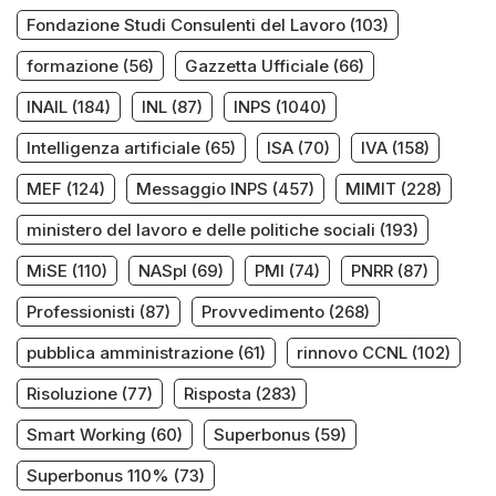
Fondazione Studi Consulenti del Lavoro
(103)
formazione
(56)
Gazzetta Ufficiale
(66)
INAIL
(184)
INL
(87)
INPS
(1040)
Intelligenza artificiale
(65)
ISA
(70)
IVA
(158)
MEF
(124)
Messaggio INPS
(457)
MIMIT
(228)
ministero del lavoro e delle politiche sociali
(193)
MiSE
(110)
NASpI
(69)
PMI
(74)
PNRR
(87)
Professionisti
(87)
Provvedimento
(268)
pubblica amministrazione
(61)
rinnovo CCNL
(102)
Risoluzione
(77)
Risposta
(283)
Smart Working
(60)
Superbonus
(59)
Superbonus 110%
(73)