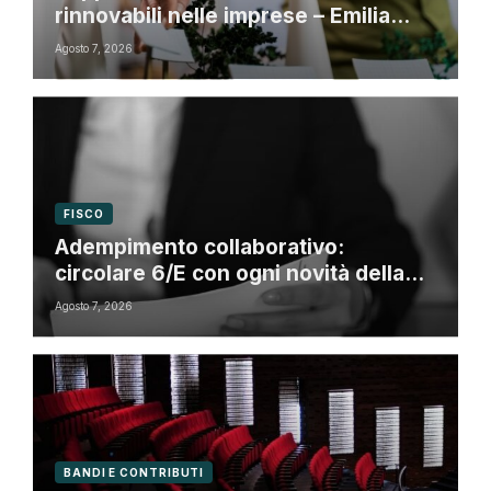
rinnovabili nelle imprese – Emilia
Romagna
Agosto 7, 2026
FISCO
Adempimento collaborativo:
circolare 6/E con ogni novità della
riforma fiscale
Agosto 7, 2026
BANDI E CONTRIBUTI