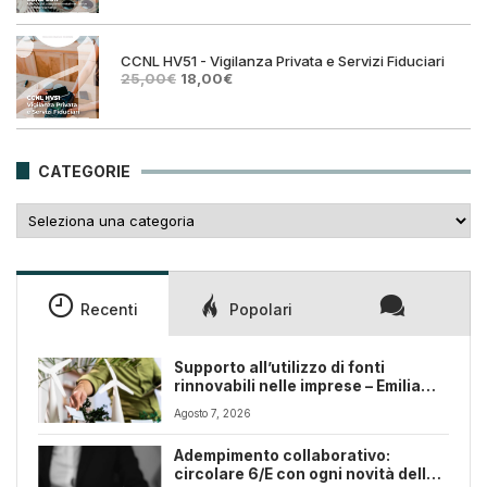
prezzo
prezzo
originale
attuale
era:
è:
25,00€.
18,00€.
CCNL HV51 - Vigilanza Privata e Servizi Fiduciari
Il
Il
25,00
€
18,00
€
prezzo
prezzo
originale
attuale
era:
è:
25,00€.
18,00€.
CATEGORIE
Categorie
Recenti
Popolari
Supporto all’utilizzo di fonti
rinnovabili nelle imprese – Emilia
Romagna
Agosto 7, 2026
Adempimento collaborativo:
circolare 6/E con ogni novità della