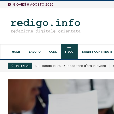
Vai
GIOVEDÌ 6 AGOSTO 2026
al
contenuto
HOME
LAVORO
CCNL
FISCO
BANDI E CONTRIBUTI
Bando Isi 2025, cosa fare d’ora in avanti
Agosto 6, 2026
IN BREVE
Agosto