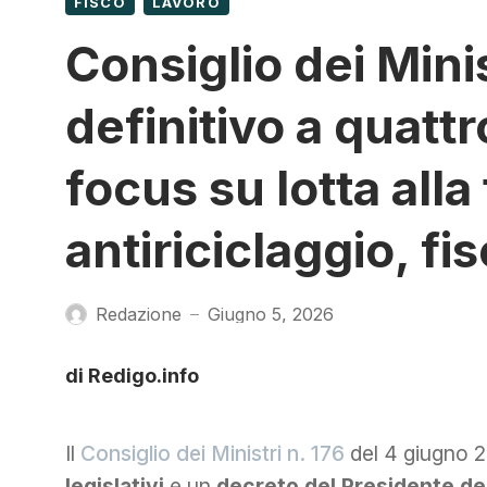
FISCO
LAVORO
Consiglio dei Minis
definitivo a quatt
focus su lotta alla 
antiriciclaggio, fis
Redazione
Giugno 5, 2026
—
di Redigo.info
Il
Consiglio dei Ministri n. 176
del 4 giugno 2
legislativi
e un
decreto del Presidente de