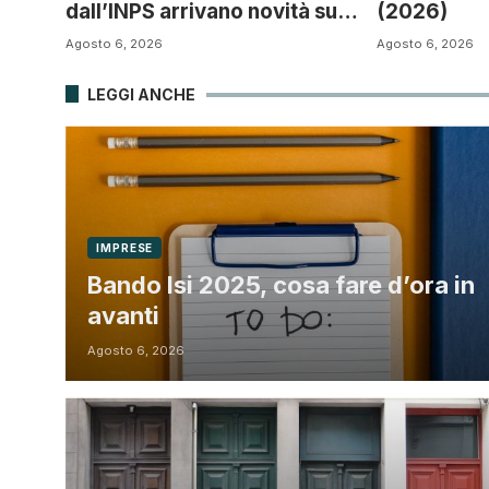
dall’INPS arrivano novità sul
(2026)
progetto di vita
Agosto 6, 2026
Agosto 6, 2026
LEGGI ANCHE
IMPRESE
Bando Isi 2025, cosa fare d’ora in
avanti
Agosto 6, 2026