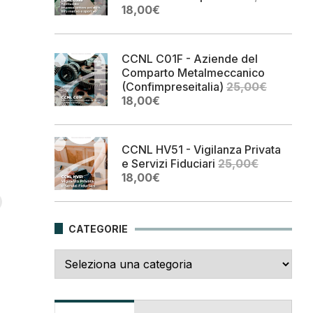
Il
Il
18,00
€
prezzo
prezzo
originale
attuale
era:
è:
CCNL C01F - Aziende del
25,00€.
18,00€.
Comparto Metalmeccanico
(Confimpreseitalia)
25,00
€
Il
Il
18,00
€
prezzo
prezzo
originale
attuale
era:
è:
CCNL HV51 - Vigilanza Privata
25,00€.
18,00€.
e Servizi Fiduciari
25,00
€
Il
Il
18,00
€
prezzo
prezzo
originale
attuale
era:
è:
CATEGORIE
25,00€.
18,00€.
Categorie