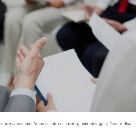
 provvedimenti: focus su lotta alla tratta, antiriciclaggio, fisco e disabilità