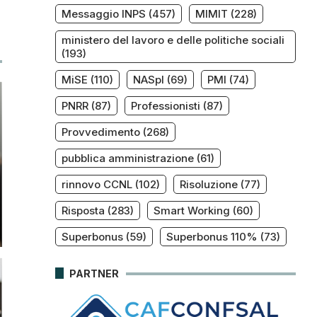
Messaggio INPS
(457)
MIMIT
(228)
ministero del lavoro e delle politiche sociali
(193)
MiSE
(110)
NASpI
(69)
PMI
(74)
PNRR
(87)
Professionisti
(87)
Provvedimento
(268)
pubblica amministrazione
(61)
rinnovo CCNL
(102)
Risoluzione
(77)
Risposta
(283)
Smart Working
(60)
Superbonus
(59)
Superbonus 110%
(73)
PARTNER