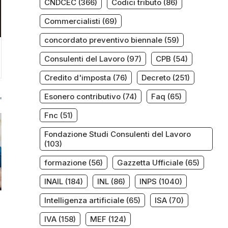
CNDCEC
(366)
Codici tributo
(86)
Commercialisti
(69)
concordato preventivo biennale
(59)
Consulenti del Lavoro
(97)
CPB
(54)
Credito d'imposta
(76)
Decreto
(251)
Esonero contributivo
(74)
Faq
(65)
Fnc
(51)
Fondazione Studi Consulenti del Lavoro
(103)
formazione
(56)
Gazzetta Ufficiale
(65)
INAIL
(184)
INL
(86)
INPS
(1040)
Intelligenza artificiale
(65)
ISA
(70)
IVA
(158)
MEF
(124)