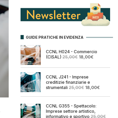
GUIDE PRATICHE IN EVIDENZA
CCNL H024 - Commercio
Il
Il
(CISAL)
25,00
€
18,00
€
prezzo
prezzo
originale
attuale
era:
è:
CCNL J241 - Imprese
25,00€.
18,00€.
creditizie finanziarie e
Il
Il
strumentali
25,00
€
18,00
€
prezzo
prezzo
originale
attuale
era:
è:
CCNL G355 - Spettacolo:
25,00€.
18,00€.
Imprese settore artistico,
informativo e sportivo
25,00
€