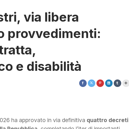
tri, via libera
ro provvedimenti:
tratta,
co e disabilità
026 ha approvato in via definitiva
quattro decreti
lla Repubblica
, completando l’iter di importanti