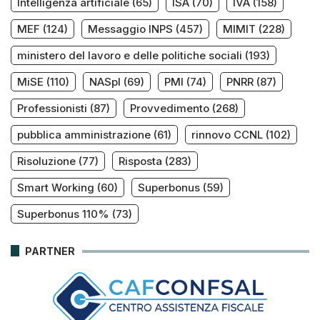
Intelligenza artificiale
(65)
ISA
(70)
IVA
(158)
MEF
(124)
Messaggio INPS
(457)
MIMIT
(228)
ministero del lavoro e delle politiche sociali
(193)
MiSE
(110)
NASpI
(69)
PMI
(74)
PNRR
(87)
Professionisti
(87)
Provvedimento
(268)
pubblica amministrazione
(61)
rinnovo CCNL
(102)
Risoluzione
(77)
Risposta
(283)
Smart Working
(60)
Superbonus
(59)
Superbonus 110%
(73)
PARTNER