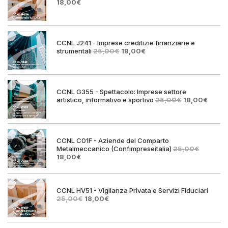
Il
Il
18,00
€
prezzo
prezzo
originale
attuale
era:
è:
25,00€.
18,00€.
CCNL J241 - Imprese creditizie finanziarie e
Il
Il
strumentali
25,00
€
18,00
€
prezzo
prezzo
originale
attuale
era:
è:
25,00€.
18,00€.
CCNL G355 - Spettacolo: Imprese settore
Il
Il
artistico, informativo e sportivo
25,00
€
18,00
€
prezzo
prezz
originale
attual
era:
è:
25,00€.
18,00€
CCNL C01F - Aziende del Comparto
Metalmeccanico (Confimpreseitalia)
25,00
€
Il
Il
18,00
€
prezzo
prezzo
originale
attuale
era:
è:
25,00€.
18,00€.
CCNL HV51 - Vigilanza Privata e Servizi Fiduciari
Il
Il
25,00
€
18,00
€
prezzo
prezzo
originale
attuale
era:
è: