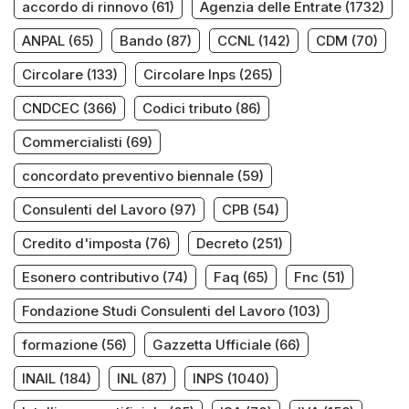
accordo di rinnovo
(61)
Agenzia delle Entrate
(1732)
ANPAL
(65)
Bando
(87)
CCNL
(142)
CDM
(70)
Circolare
(133)
Circolare Inps
(265)
CNDCEC
(366)
Codici tributo
(86)
Commercialisti
(69)
concordato preventivo biennale
(59)
Consulenti del Lavoro
(97)
CPB
(54)
Credito d'imposta
(76)
Decreto
(251)
Esonero contributivo
(74)
Faq
(65)
Fnc
(51)
Fondazione Studi Consulenti del Lavoro
(103)
formazione
(56)
Gazzetta Ufficiale
(66)
INAIL
(184)
INL
(87)
INPS
(1040)