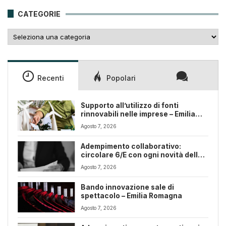
25,00€.
18,00€.
CATEGORIE
Categorie
Recenti
Popolari
Supporto all’utilizzo di fonti
rinnovabili nelle imprese – Emilia
Romagna
Agosto 7, 2026
Adempimento collaborativo:
circolare 6/E con ogni novità della
riforma fiscale
Agosto 7, 2026
Bando innovazione sale di
spettacolo – Emilia Romagna
Agosto 7, 2026