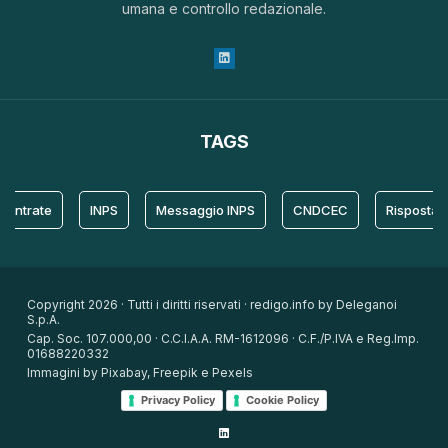
umana e controllo redazionale.
TAGS
trate
INPS
Messaggio INPS
CNDCEC
Risposta
Copyright 2026 · Tutti i diritti riservati · redigo.info by Deleganoi
S.p.A.
Cap. Soc. 107.000,00 · C.C.I.A.A. RM-1612096 · C.F./P.IVA e Reg.Imp.
01688220332
Immagini by Pixabay, Freepik e Pexels
Privacy Policy
Cookie Policy