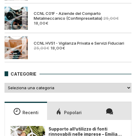
era:
è:
25,00€.
18,00€
CCNL C01F - Aziende del Comparto
Metalmeccanico (Confimpreseitalia)
25,00
€
Il
Il
18,00
€
prezzo
prezzo
originale
attuale
era:
è:
25,00€.
18,00€.
CCNL HV51 - Vigilanza Privata e Servizi Fiduciari
Il
Il
25,00
€
18,00
€
prezzo
prezzo
originale
attuale
era:
è:
25,00€.
18,00€.
CATEGORIE
Categorie
Recenti
Popolari
Supporto all’utilizzo di fonti
rinnovabili nelle imprese – Emilia