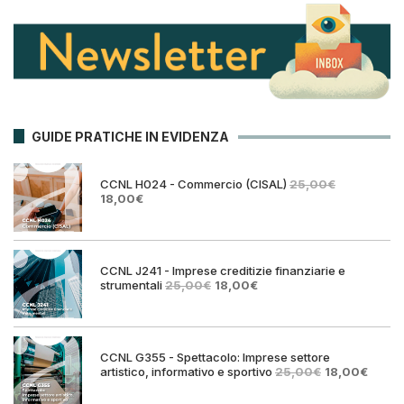
GUIDE PRATICHE IN EVIDENZA
CCNL H024 - Commercio (CISAL)
25,00
€
Il
Il
18,00
€
prezzo
prezzo
originale
attuale
era:
è:
25,00€.
18,00€.
CCNL J241 - Imprese creditizie finanziarie e
Il
Il
strumentali
25,00
€
18,00
€
prezzo
prezzo
originale
attuale
era:
è:
25,00€.
18,00€.
CCNL G355 - Spettacolo: Imprese settore
Il
Il
artistico, informativo e sportivo
25,00
€
18,00
€
prezzo
prezz
originale
attual