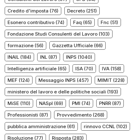
Credito d'imposta
(76)
Decreto
(251)
Esonero contributivo
(74)
Faq
(65)
Fnc
(51)
Fondazione Studi Consulenti del Lavoro
(103)
formazione
(56)
Gazzetta Ufficiale
(66)
INAIL
(184)
INL
(87)
INPS
(1040)
Intelligenza artificiale
(65)
ISA
(70)
IVA
(158)
MEF
(124)
Messaggio INPS
(457)
MIMIT
(228)
ministero del lavoro e delle politiche sociali
(193)
MiSE
(110)
NASpI
(69)
PMI
(74)
PNRR
(87)
Professionisti
(87)
Provvedimento
(268)
pubblica amministrazione
(61)
rinnovo CCNL
(102)
Risoluzione
(77)
Risposta
(283)