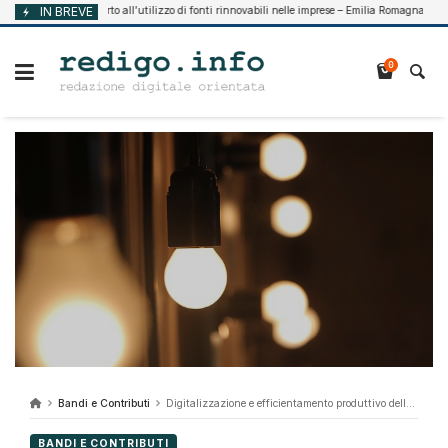
Vai
Supporto all’utilizzo di fonti rinnovabili nelle imprese – Emilia Romagna
IN BREVE
7, 2026
Agos
al
contenuto
0
Bandi e Contributi
Digitalizzazione e efficientamento produttivo delle imprese 2026 – Piemonte
BANDI E CONTRIBUTI