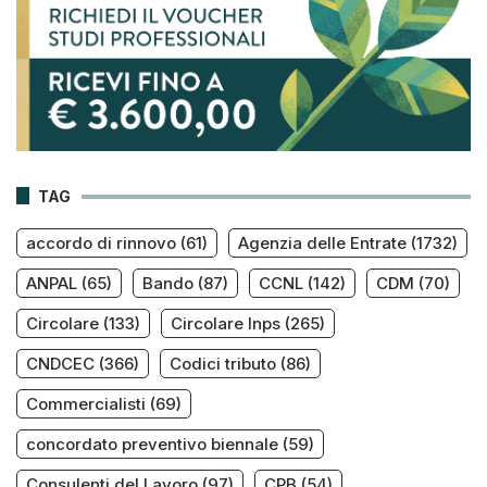
TAG
accordo di rinnovo
(61)
Agenzia delle Entrate
(1732)
ANPAL
(65)
Bando
(87)
CCNL
(142)
CDM
(70)
Circolare
(133)
Circolare Inps
(265)
CNDCEC
(366)
Codici tributo
(86)
Commercialisti
(69)
concordato preventivo biennale
(59)
Consulenti del Lavoro
(97)
CPB
(54)