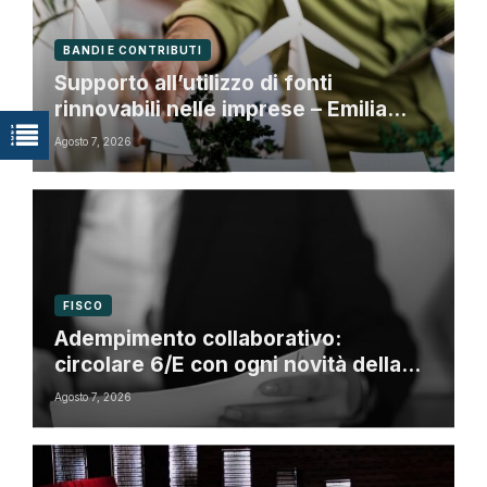
BANDI E CONTRIBUTI
Supporto all’utilizzo di fonti
rinnovabili nelle imprese – Emilia
Romagna
Agosto 7, 2026
FISCO
Adempimento collaborativo:
circolare 6/E con ogni novità della
riforma fiscale
Agosto 7, 2026