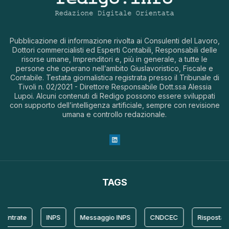
Pubblicazione di informazione rivolta ai Consulenti del Lavoro,
Dottori commercialisti ed Esperti Contabili, Responsabili delle
risorse umane, Imprenditori e, più in generale, a tutte le
persone che operano nell’ambito Giuslavoristico, Fiscale e
Contabile. Testata giornalistica registrata presso il Tribunale di
Tivoli n. 02/2021 - Direttore Responsabile Dott.ssa Alessia
Lupoi. Alcuni contenuti di Redigo possono essere sviluppati
con supporto dell’intelligenza artificiale, sempre con revisione
umana e controllo redazionale.
TAGS
rate
INPS
Messaggio INPS
CNDCEC
Risposta