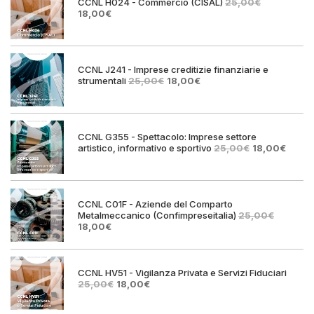
CCNL H024 - Commercio (CISAL)
25,00
€
Il
Il
18,00
€
prezzo
prezzo
originale
attuale
era:
è:
25,00€.
18,00€.
CCNL J241 - Imprese creditizie finanziarie e
Il
Il
strumentali
25,00
€
18,00
€
prezzo
prezzo
originale
attuale
era:
è:
25,00€.
18,00€.
CCNL G355 - Spettacolo: Imprese settore
Il
Il
artistico, informativo e sportivo
25,00
€
18,00
€
prezzo
prezz
originale
attual
era:
è:
25,00€.
18,00€
CCNL C01F - Aziende del Comparto
Metalmeccanico (Confimpreseitalia)
25,00
€
Il
Il
18,00
€
prezzo
prezzo
originale
attuale
era:
è:
25,00€.
18,00€.
CCNL HV51 - Vigilanza Privata e Servizi Fiduciari
Il
Il
25,00
€
18,00
€
prezzo
prezzo
originale
attuale