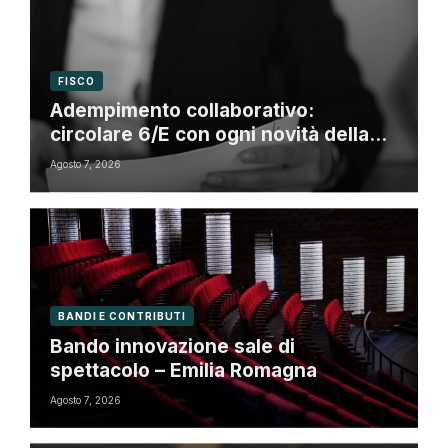
FISCO
Adempimento collaborativo:
circolare 6/E con ogni novità della
riforma fiscale
Agosto 7, 2026
BANDI E CONTRIBUTI
Bando innovazione sale di
spettacolo – Emilia Romagna
Agosto 7, 2026