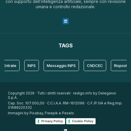
con supporto dell’intelligenza artificiale, sempre con revisione
umana e controllo redazionale.
TAGS
rate
INPS
Messaggio INPS
CNDCEC
Risposta
Copyright 2026 · Tutti i diritti riservati · redigo.info by Deleganoi
S.p.A.
Cap. Soc. 107.000,00 · C.C.I.A.A. RM-1612096 · C.F./P.IVA e Reg.Imp.
01688220332
Immagini by Pixabay, Freepik e Pexels
Privacy Policy
Cookie Policy