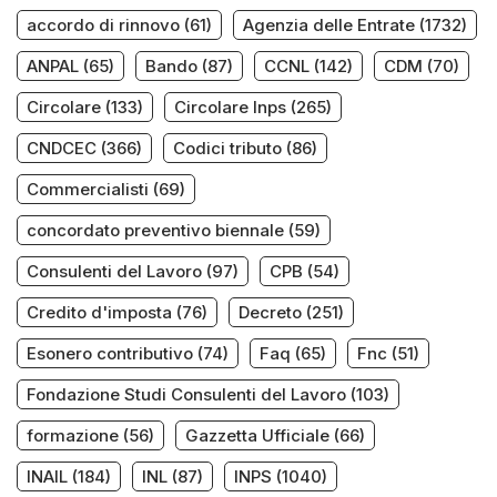
accordo di rinnovo
(61)
Agenzia delle Entrate
(1732)
ANPAL
(65)
Bando
(87)
CCNL
(142)
CDM
(70)
Circolare
(133)
Circolare Inps
(265)
CNDCEC
(366)
Codici tributo
(86)
Commercialisti
(69)
concordato preventivo biennale
(59)
Consulenti del Lavoro
(97)
CPB
(54)
Credito d'imposta
(76)
Decreto
(251)
Esonero contributivo
(74)
Faq
(65)
Fnc
(51)
Fondazione Studi Consulenti del Lavoro
(103)
formazione
(56)
Gazzetta Ufficiale
(66)
INAIL
(184)
INL
(87)
INPS
(1040)