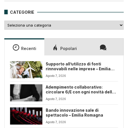
era:
è:
25,00€.
18,00€.
CATEGORIE
Categorie
Recenti
Popolari
Supporto all’utilizzo di fonti
rinnovabili nelle imprese – Emilia
Romagna
Agosto 7, 2026
Adempimento collaborativo:
circolare 6/E con ogni novità della
riforma fiscale
Agosto 7, 2026
Bando innovazione sale di
spettacolo – Emilia Romagna
Agosto 7, 2026