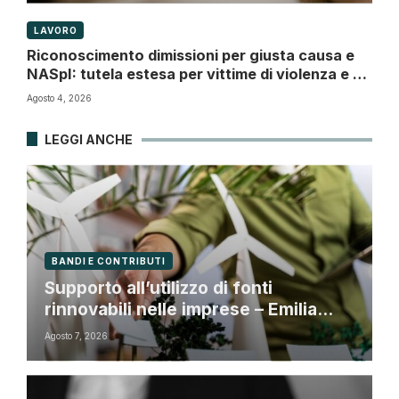
LAVORO
Riconoscimento dimissioni per giusta causa e
NASpI: tutela estesa per vittime di violenza e di
atti persecutori
Agosto 4, 2026
LEGGI ANCHE
BANDI E CONTRIBUTI
Supporto all’utilizzo di fonti
rinnovabili nelle imprese – Emilia
Romagna
Agosto 7, 2026