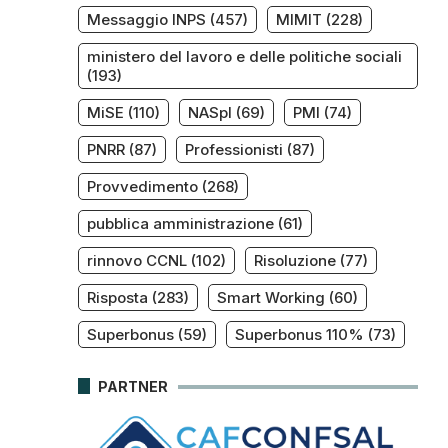
Messaggio INPS
(457)
MIMIT
(228)
ministero del lavoro e delle politiche sociali
(193)
MiSE
(110)
NASpI
(69)
PMI
(74)
PNRR
(87)
Professionisti
(87)
Provvedimento
(268)
pubblica amministrazione
(61)
rinnovo CCNL
(102)
Risoluzione
(77)
Risposta
(283)
Smart Working
(60)
Superbonus
(59)
Superbonus 110%
(73)
PARTNER