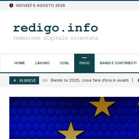
Vai
GIOVEDÌ 6 AGOSTO 2026
al
contenuto
HOME
LAVORO
CCNL
FISCO
BANDI E CONTRIBUTI
Bando Isi 2025, cosa fare d’ora in avanti
Agosto 6, 2026
IN BREVE
Agos