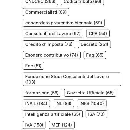
CNDCEC
(366)
Codici tributo
(86)
Commercialisti
(69)
concordato preventivo biennale
(59)
Consulenti del Lavoro
(97)
CPB
(54)
Credito d'imposta
(76)
Decreto
(251)
Esonero contributivo
(74)
Faq
(65)
Fnc
(51)
Fondazione Studi Consulenti del Lavoro
(103)
formazione
(56)
Gazzetta Ufficiale
(65)
INAIL
(184)
INL
(86)
INPS
(1040)
Intelligenza artificiale
(65)
ISA
(70)
IVA
(158)
MEF
(124)