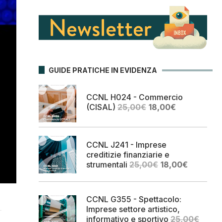
GUIDE PRATICHE IN EVIDENZA
CCNL H024 - Commercio
Il
Il
(CISAL)
25,00
€
18,00
€
prezzo
prezzo
originale
attuale
era:
è:
CCNL J241 - Imprese
25,00€.
18,00€.
creditizie finanziarie e
Il
Il
strumentali
25,00
€
18,00
€
prezzo
prezzo
originale
attuale
era:
è:
CCNL G355 - Spettacolo:
25,00€.
18,00€.
Imprese settore artistico,
informativo e sportivo
25,00
€