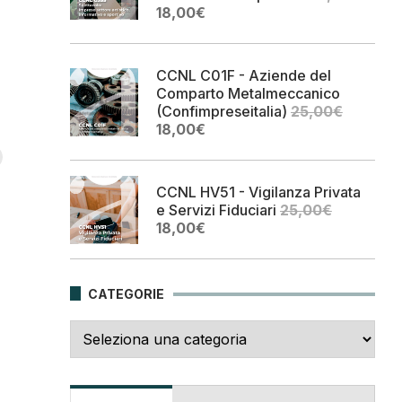
Il
Il
18,00
€
prezzo
prezzo
originale
attuale
era:
è:
CCNL C01F - Aziende del
25,00€.
18,00€.
Comparto Metalmeccanico
(Confimpreseitalia)
25,00
€
Il
Il
18,00
€
prezzo
prezzo
originale
attuale
era:
è:
CCNL HV51 - Vigilanza Privata
25,00€.
18,00€.
e Servizi Fiduciari
25,00
€
Il
Il
18,00
€
prezzo
prezzo
originale
attuale
era:
è:
CATEGORIE
25,00€.
18,00€.
Categorie