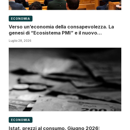
ECONOMIA
Verso un’economia della consapevolezza. La
genesi di “Ecosistema PMI” e il nuovo
paradigma della Governance d’impresa
Luglio 28, 2026
ECONOMIA
Istat, prezzi al consumo. Giugno 2026: