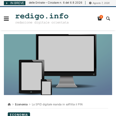
Vai
Agenzia delle Entrate – Circolare n. 6 del 6.8.2026
IN BREVE
DECRETO L
 2026
Agosto 7, 2026
al
contenuto
0
Economia
Lo SPID digitale manda in soffitta il PIN
ECONOMIA