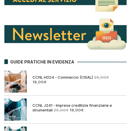
GUIDE PRATICHE IN EVIDENZA
CCNL H024 - Commercio (CISAL)
25,00
€
Il
Il
18,00
€
prezzo
prezzo
originale
attuale
era:
è:
25,00€.
18,00€.
CCNL J241 - Imprese creditizie finanziarie e
Il
Il
strumentali
25,00
€
18,00
€
prezzo
prezzo
originale
attuale
era:
è:
25,00€.
18,00€.