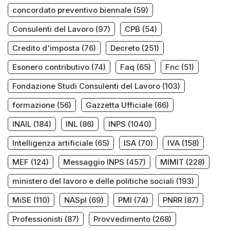
concordato preventivo biennale
(59)
Consulenti del Lavoro
(97)
CPB
(54)
Credito d'imposta
(76)
Decreto
(251)
Esonero contributivo
(74)
Faq
(65)
Fnc
(51)
Fondazione Studi Consulenti del Lavoro
(103)
formazione
(56)
Gazzetta Ufficiale
(66)
INAIL
(184)
INL
(86)
INPS
(1040)
Intelligenza artificiale
(65)
ISA
(70)
IVA
(158)
MEF
(124)
Messaggio INPS
(457)
MIMIT
(228)
ministero del lavoro e delle politiche sociali
(193)
MiSE
(110)
NASpI
(69)
PMI
(74)
PNRR
(87)
Professionisti
(87)
Provvedimento
(268)