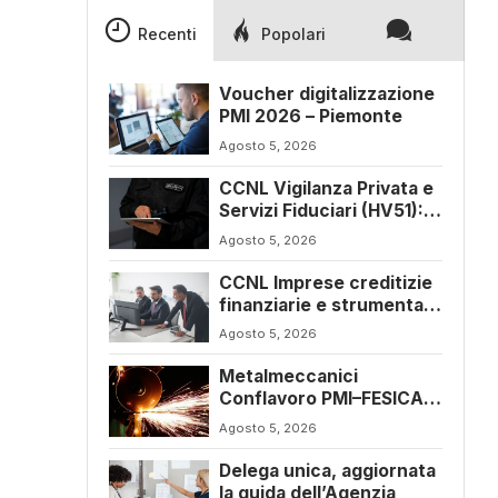
Recenti
Popolari
Voucher digitalizzazione
PMI 2026 – Piemonte
Agosto 5, 2026
CCNL Vigilanza Privata e
Servizi Fiduciari (HV51):
siglato l’accordo di
Agosto 5, 2026
rinnovo
CCNL Imprese creditizie
finanziarie e strumentali
(J241): ulteriore
Agosto 5, 2026
sospensione dei termini
a dicembre 2026
Metalmeccanici
Conflavoro PMI–FESICA
CONFSAL (C053),
Agosto 5, 2026
rinnovato il CCNL 2026-
2029: rafforzate tutele e
Delega unica, aggiornata
flessibilità organizzativa
la guida dell’Agenzia