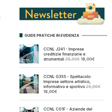
i
GUIDE PRATICHE IN EVIDENZA
CCNL J241 - Imprese
creditizie finanziarie e
Il
Il
strumentali
25,00
€
18,00
€
prezzo
prezzo
originale
attuale
era:
è:
CCNL G355 - Spettacolo:
25,00€.
18,00€.
Imprese settore artistico,
informativo e sportivo
25,00
€
Il
Il
18,00
€
prezzo
prezzo
originale
attuale
era:
è:
CCNL C01F - Aziende del
25,00€.
18,00€.
a