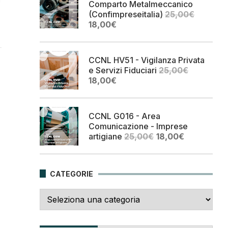
Comparto Metalmeccanico
(Confimpreseitalia)
25,00
€
Il
Il
18,00
€
prezzo
prezzo
originale
attuale
era:
è:
CCNL HV51 - Vigilanza Privata
25,00€.
18,00€.
e Servizi Fiduciari
25,00
€
Il
Il
18,00
€
prezzo
prezzo
originale
attuale
era:
è:
CCNL G016 - Area
25,00€.
18,00€.
Comunicazione - Imprese
Il
Il
artigiane
25,00
€
18,00
€
prezzo
prezzo
originale
attuale
era:
è:
CATEGORIE
25,00€.
18,00€.
Categorie