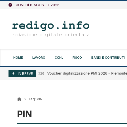
Vai
GIOVEDÌ 6 AGOSTO 2026
al
contenuto
HOME
LAVORO
CCNL
FISCO
BANDI E CONTRIBUTI
Voucher digitalizzazione PMI 2026 – Piemonte
Agosto 5, 2026
IN BREVE
Tag:
PIN
PIN