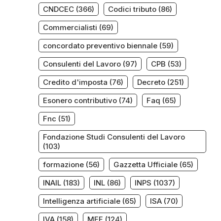
CNDCEC
(366)
Codici tributo
(86)
Commercialisti
(69)
concordato preventivo biennale
(59)
Consulenti del Lavoro
(97)
CPB
(53)
Credito d'imposta
(76)
Decreto
(251)
Esonero contributivo
(74)
Faq
(65)
Fnc
(51)
Fondazione Studi Consulenti del Lavoro
(103)
formazione
(56)
Gazzetta Ufficiale
(65)
INAIL
(183)
INL
(86)
INPS
(1037)
Intelligenza artificiale
(65)
ISA
(70)
IVA
(158)
MEF
(124)