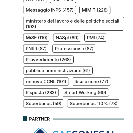
Messaggio INPS
(457)
MIMIT
(228)
ministero del lavoro e delle politiche sociali
(193)
MiSE
(110)
NASpI
(69)
PMI
(74)
PNRR
(87)
Professionisti
(87)
Provvedimento
(268)
pubblica amministrazione
(61)
rinnovo CCNL
(101)
Risoluzione
(77)
Risposta
(283)
Smart Working
(60)
Superbonus
(59)
Superbonus 110%
(73)
PARTNER