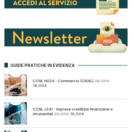
GUIDE PRATICHE IN EVIDENZA
CCNL H024 - Commercio (CISAL)
25,00
€
Il
Il
18,00
€
prezzo
prezzo
originale
attuale
era:
è:
25,00€.
18,00€.
CCNL J241 - Imprese creditizie finanziarie e
Il
Il
strumentali
25,00
€
18,00
€
prezzo
prezzo
originale
attuale
era:
è: