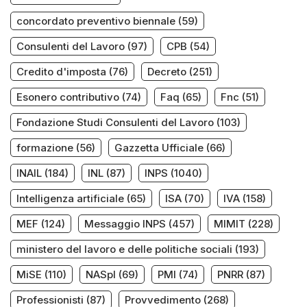
concordato preventivo biennale
(59)
Consulenti del Lavoro
(97)
CPB
(54)
Credito d'imposta
(76)
Decreto
(251)
Esonero contributivo
(74)
Faq
(65)
Fnc
(51)
Fondazione Studi Consulenti del Lavoro
(103)
formazione
(56)
Gazzetta Ufficiale
(66)
INAIL
(184)
INL
(87)
INPS
(1040)
Intelligenza artificiale
(65)
ISA
(70)
IVA
(158)
MEF
(124)
Messaggio INPS
(457)
MIMIT
(228)
ministero del lavoro e delle politiche sociali
(193)
MiSE
(110)
NASpI
(69)
PMI
(74)
PNRR
(87)
Professionisti
(87)
Provvedimento
(268)