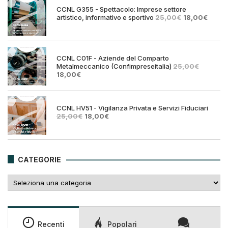
25,00€.
18,00€.
CCNL G355 - Spettacolo: Imprese settore
Il
Il
artistico, informativo e sportivo
25,00
€
18,00
€
prezzo
prezz
originale
attual
era:
è:
25,00€.
18,00€
CCNL C01F - Aziende del Comparto
Metalmeccanico (Confimpreseitalia)
25,00
€
Il
Il
18,00
€
prezzo
prezzo
originale
attuale
era:
è:
25,00€.
18,00€.
CCNL HV51 - Vigilanza Privata e Servizi Fiduciari
Il
Il
25,00
€
18,00
€
prezzo
prezzo
originale
attuale
era:
è:
25,00€.
18,00€.
CATEGORIE
Categorie
Recenti
Popolari