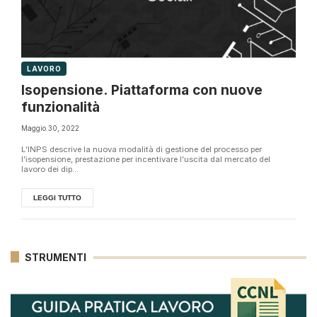
LAVORO
Isopensione. Piattaforma con nuove
funzionalità
Maggio 30, 2022
L’INPS descrive la nuova modalità di gestione del processo per
l’isopensione, prestazione per incentivare l’uscita dal mercato del
lavoro dei dip...
LEGGI TUTTO
STRUMENTI