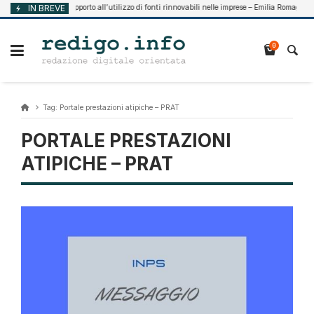
Vai
IN BREVE
Supporto all’utilizzo di fonti rinnovabili nelle imprese – Emilia Romagna
Agosto 7, 2026
al
contenuto
0
Tag:
Portale prestazioni atipiche – PRAT
PORTALE PRESTAZIONI
ATIPICHE – PRAT