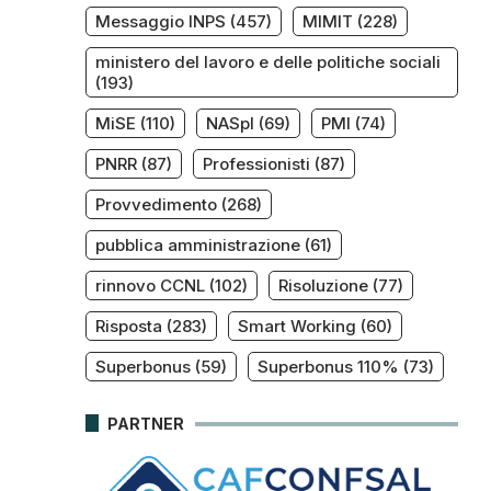
Messaggio INPS
(457)
MIMIT
(228)
ministero del lavoro e delle politiche sociali
(193)
MiSE
(110)
NASpI
(69)
PMI
(74)
PNRR
(87)
Professionisti
(87)
Provvedimento
(268)
pubblica amministrazione
(61)
rinnovo CCNL
(102)
Risoluzione
(77)
Risposta
(283)
Smart Working
(60)
Superbonus
(59)
Superbonus 110%
(73)
PARTNER