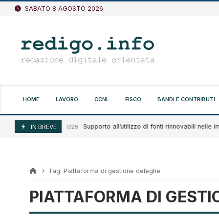
Vai
SABATO 8 AGOSTO 2026
al
contenuto
HOME
LAVORO
CCNL
FISCO
BANDI E CONTRIBUTI
Supporto all’utilizzo di fonti rinnovabili nelle imp
Agosto 7, 2026
IN BREVE
Tag:
Piattaforma di gestione deleghe
PIATTAFORMA DI GESTI