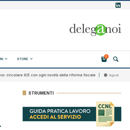
0
NI
STORE
colare 6/E con ogni novità della riforma fiscale
B
Agosto 7, 2026
STRUMENTI