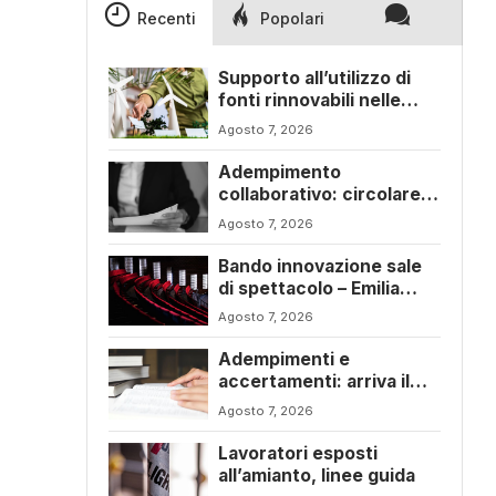
Recenti
Popolari
Supporto all’utilizzo di
fonti rinnovabili nelle
imprese – Emilia Romagna
Agosto 7, 2026
Adempimento
collaborativo: circolare
6/E con ogni novità della
Agosto 7, 2026
riforma fiscale
Bando innovazione sale
di spettacolo – Emilia
Romagna
Agosto 7, 2026
Adempimenti e
accertamenti: arriva il
nuovo Testo Unico
Agosto 7, 2026
fiscale
Lavoratori esposti
all’amianto, linee guida