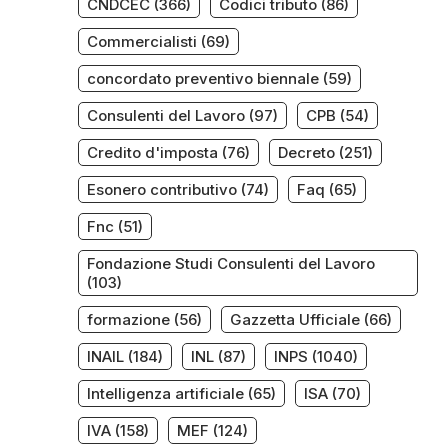
CNDCEC
(366)
Codici tributo
(86)
Commercialisti
(69)
concordato preventivo biennale
(59)
Consulenti del Lavoro
(97)
CPB
(54)
Credito d'imposta
(76)
Decreto
(251)
Esonero contributivo
(74)
Faq
(65)
Fnc
(51)
Fondazione Studi Consulenti del Lavoro
(103)
formazione
(56)
Gazzetta Ufficiale
(66)
INAIL
(184)
INL
(87)
INPS
(1040)
Intelligenza artificiale
(65)
ISA
(70)
IVA
(158)
MEF
(124)