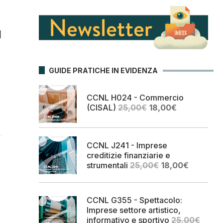
l
GUIDE PRATICHE IN EVIDENZA
CCNL H024 - Commercio
Il
Il
(CISAL)
25,00
€
18,00
€
prezzo
prezzo
originale
attuale
era:
è:
CCNL J241 - Imprese
25,00€.
18,00€.
creditizie finanziarie e
Il
Il
strumentali
25,00
€
18,00
€
prezzo
prezzo
originale
attuale
era:
è:
CCNL G355 - Spettacolo:
25,00€.
18,00€.
Imprese settore artistico,
informativo e sportivo
25,00
€