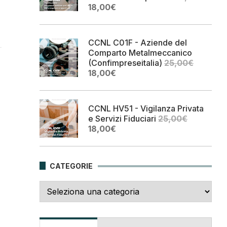
Il
Il
18,00
€
prezzo
prezzo
originale
attuale
era:
è:
CCNL C01F - Aziende del
25,00€.
18,00€.
Comparto Metalmeccanico
(Confimpreseitalia)
25,00
€
Il
Il
18,00
€
prezzo
prezzo
originale
attuale
era:
è:
CCNL HV51 - Vigilanza Privata
25,00€.
18,00€.
e Servizi Fiduciari
25,00
€
Il
Il
18,00
€
prezzo
prezzo
originale
attuale
era:
è:
CATEGORIE
25,00€.
18,00€.
Categorie