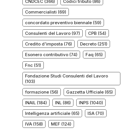
CNDCEC
(366)
Codici tributo
(86)
Commercialisti
(69)
concordato preventivo biennale
(59)
Consulenti del Lavoro
(97)
CPB
(54)
Credito d'imposta
(76)
Decreto
(251)
Esonero contributivo
(74)
Faq
(65)
Fnc
(51)
Fondazione Studi Consulenti del Lavoro
(103)
formazione
(56)
Gazzetta Ufficiale
(65)
INAIL
(184)
INL
(86)
INPS
(1040)
Intelligenza artificiale
(65)
ISA
(70)
IVA
(158)
MEF
(124)