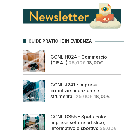
GUIDE PRATICHE IN EVIDENZA
CCNL H024 - Commercio
Il
Il
(CISAL)
25,00
€
18,00
€
prezzo
prezzo
originale
attuale
era:
è:
CCNL J241 - Imprese
25,00€.
18,00€.
creditizie finanziarie e
Il
Il
strumentali
25,00
€
18,00
€
prezzo
prezzo
originale
attuale
era:
è:
CCNL G355 - Spettacolo:
25,00€.
18,00€.
Imprese settore artistico,
informativo e sportivo
25,00
€