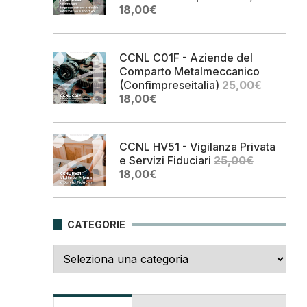
Il
Il
18,00
€
prezzo
prezzo
originale
attuale
era:
è:
CCNL C01F - Aziende del
25,00€.
18,00€.
Comparto Metalmeccanico
(Confimpreseitalia)
25,00
€
Il
Il
18,00
€
prezzo
prezzo
originale
attuale
era:
è:
CCNL HV51 - Vigilanza Privata
25,00€.
18,00€.
e Servizi Fiduciari
25,00
€
Il
Il
18,00
€
prezzo
prezzo
originale
attuale
era:
è:
CATEGORIE
25,00€.
18,00€.
Categorie