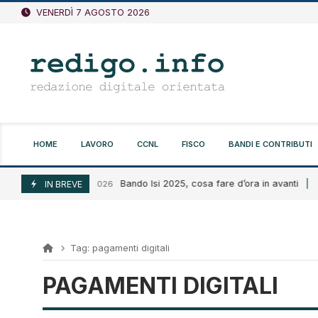
Vai
VENERDÌ 7 AGOSTO 2026
al
contenuto
HOME
LAVORO
CCNL
FISCO
BANDI E CONTRIBUTI
Bando Isi 2025, cosa fare d’ora in avanti
Agosto 6, 2026
IN BREVE
A
Tag:
pagamenti digitali
PAGAMENTI DIGITALI