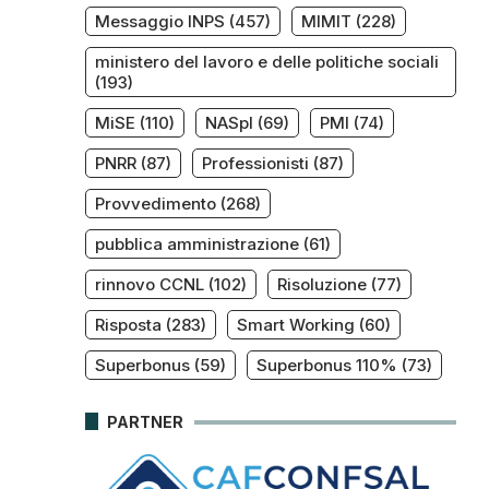
Messaggio INPS
(457)
MIMIT
(228)
ministero del lavoro e delle politiche sociali
(193)
MiSE
(110)
NASpI
(69)
PMI
(74)
PNRR
(87)
Professionisti
(87)
Provvedimento
(268)
pubblica amministrazione
(61)
rinnovo CCNL
(102)
Risoluzione
(77)
Risposta
(283)
Smart Working
(60)
Superbonus
(59)
Superbonus 110%
(73)
PARTNER