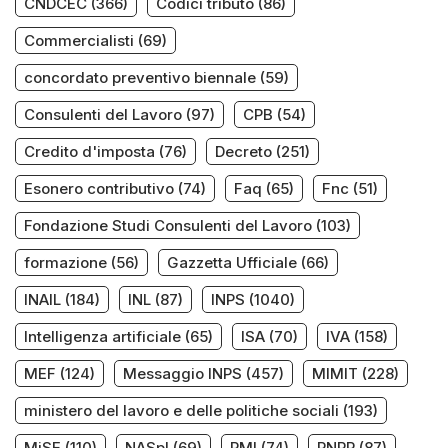
CNDCEC
(366)
Codici tributo
(86)
Commercialisti
(69)
concordato preventivo biennale
(59)
Consulenti del Lavoro
(97)
CPB
(54)
Credito d'imposta
(76)
Decreto
(251)
Esonero contributivo
(74)
Faq
(65)
Fnc
(51)
Fondazione Studi Consulenti del Lavoro
(103)
formazione
(56)
Gazzetta Ufficiale
(66)
INAIL
(184)
INL
(87)
INPS
(1040)
Intelligenza artificiale
(65)
ISA
(70)
IVA
(158)
MEF
(124)
Messaggio INPS
(457)
MIMIT
(228)
ministero del lavoro e delle politiche sociali
(193)
MiSE
(110)
NASpI
(69)
PMI
(74)
PNRR
(87)