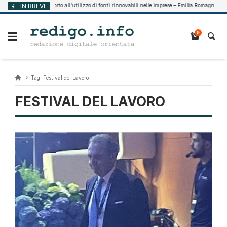
Vai
IN BREVE
Supporto all’utilizzo di fonti rinnovabili nelle imprese – Emilia Romagna
to 7, 2026
A
al
contenuto
0
Tag:
Festival del Lavoro
FESTIVAL DEL LAVORO