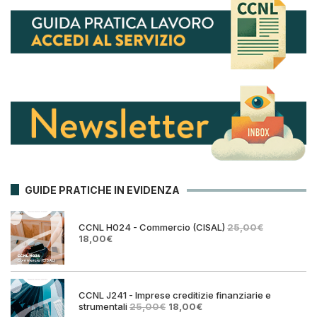
GUIDE PRATICHE IN EVIDENZA
CCNL H024 - Commercio (CISAL)
25,00
€
Il
Il
18,00
€
prezzo
prezzo
originale
attuale
era:
è:
25,00€.
18,00€.
CCNL J241 - Imprese creditizie finanziarie e
Il
Il
strumentali
25,00
€
18,00
€