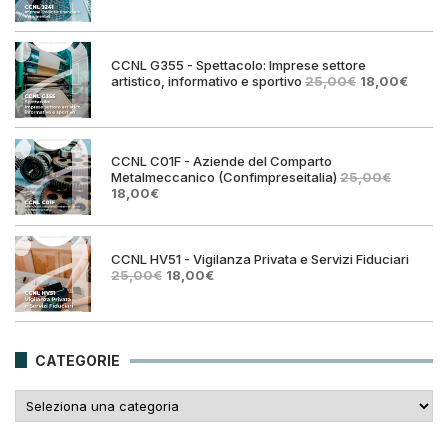
prezzo
prezzo
originale
attuale
era:
è:
25,00€.
18,00€.
CCNL G355 - Spettacolo: Imprese settore
Il
Il
artistico, informativo e sportivo
25,00
€
18,00
€
prezzo
prezz
originale
attual
era:
è:
25,00€.
18,00€
CCNL C01F - Aziende del Comparto
Metalmeccanico (Confimpreseitalia)
25,00
€
Il
Il
18,00
€
prezzo
prezzo
originale
attuale
era:
è:
25,00€.
18,00€.
CCNL HV51 - Vigilanza Privata e Servizi Fiduciari
Il
Il
25,00
€
18,00
€
prezzo
prezzo
originale
attuale
era:
è:
25,00€.
18,00€.
CATEGORIE
Categorie