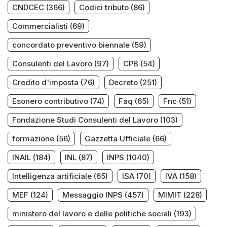
CNDCEC
(366)
Codici tributo
(86)
Commercialisti
(69)
concordato preventivo biennale
(59)
Consulenti del Lavoro
(97)
CPB
(54)
Credito d'imposta
(76)
Decreto
(251)
Esonero contributivo
(74)
Faq
(65)
Fnc
(51)
Fondazione Studi Consulenti del Lavoro
(103)
formazione
(56)
Gazzetta Ufficiale
(66)
INAIL
(184)
INL
(87)
INPS
(1040)
Intelligenza artificiale
(65)
ISA
(70)
IVA
(158)
MEF
(124)
Messaggio INPS
(457)
MIMIT
(228)
ministero del lavoro e delle politiche sociali
(193)