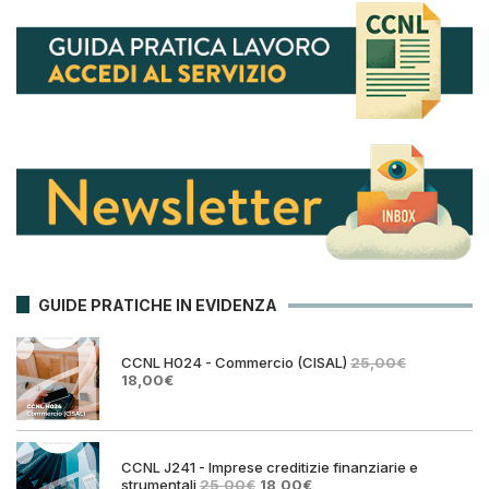
GUIDE PRATICHE IN EVIDENZA
CCNL H024 - Commercio (CISAL)
25,00
€
Il
Il
18,00
€
prezzo
prezzo
originale
attuale
era:
è:
25,00€.
18,00€.
CCNL J241 - Imprese creditizie finanziarie e
Il
Il
strumentali
25,00
€
18,00
€