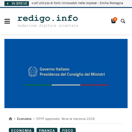
Vai
Supporto all’utilizzo di fonti rinnovabili nelle imprese – Emilia Romagna
IN BREVE
 2026
Agost
al
contenuto
0
Economia
DPFP approvato. Verso la manovra 2026
ECONOMIA
FINANZA
FISCO