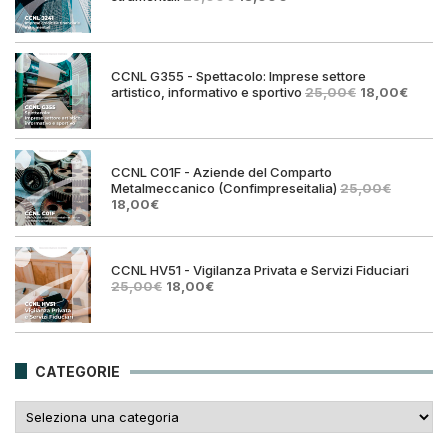
prezzo
prezzo
originale
attuale
era:
è:
25,00€.
18,00€.
CCNL G355 - Spettacolo: Imprese settore
Il
Il
artistico, informativo e sportivo
25,00
€
18,00
€
prezzo
prezz
originale
attual
era:
è:
25,00€.
18,00€
CCNL C01F - Aziende del Comparto
Metalmeccanico (Confimpreseitalia)
25,00
€
Il
Il
18,00
€
prezzo
prezzo
originale
attuale
era:
è:
25,00€.
18,00€.
CCNL HV51 - Vigilanza Privata e Servizi Fiduciari
Il
Il
25,00
€
18,00
€
prezzo
prezzo
originale
attuale
era:
è:
25,00€.
18,00€.
CATEGORIE
Categorie