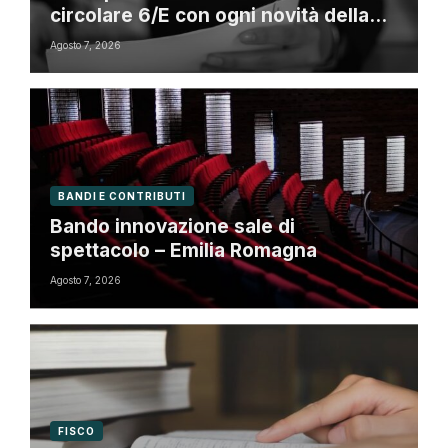
circolare 6/E con ogni novità della
riforma fiscale
Agosto 7, 2026
BANDI E CONTRIBUTI
Bando innovazione sale di
spettacolo – Emilia Romagna
Agosto 7, 2026
FISCO