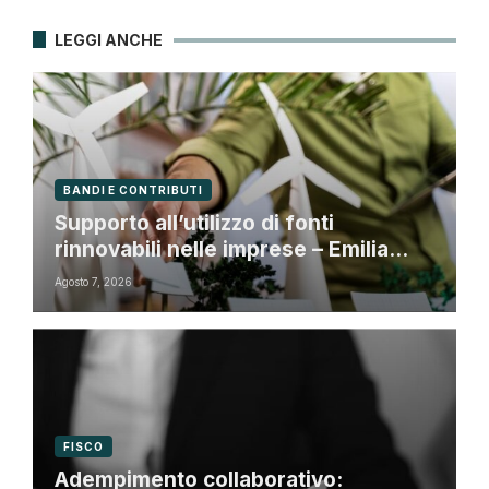
LEGGI ANCHE
BANDI E CONTRIBUTI
Supporto all’utilizzo di fonti
rinnovabili nelle imprese – Emilia
Romagna
Agosto 7, 2026
FISCO
Adempimento collaborativo: