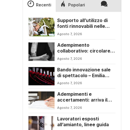
Recenti
Popolari
Supporto all’utilizzo di
fonti rinnovabili nelle
imprese – Emilia Romagna
Agosto 7, 2026
Adempimento
collaborativo: circolare
6/E con ogni novità della
Agosto 7, 2026
riforma fiscale
Bando innovazione sale
di spettacolo – Emilia
Romagna
Agosto 7, 2026
Adempimenti e
accertamenti: arriva il
nuovo Testo Unico
Agosto 7, 2026
fiscale
Lavoratori esposti
all’amianto, linee guida