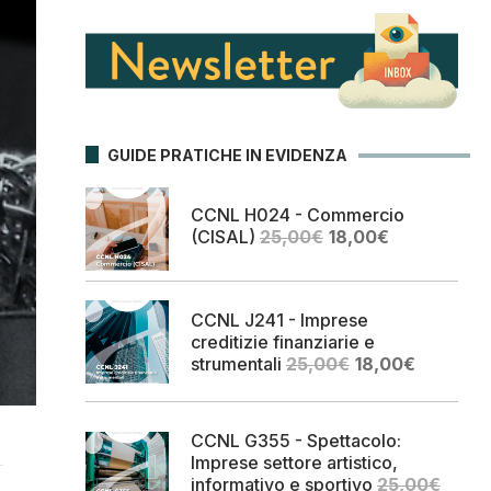
GUIDE PRATICHE IN EVIDENZA
CCNL H024 - Commercio
Il
Il
(CISAL)
25,00
€
18,00
€
prezzo
prezzo
originale
attuale
era:
è:
CCNL J241 - Imprese
25,00€.
18,00€.
creditizie finanziarie e
Il
Il
strumentali
25,00
€
18,00
€
prezzo
prezzo
originale
attuale
era:
è:
CCNL G355 - Spettacolo:
25,00€.
18,00€.
Imprese settore artistico,
informativo e sportivo
25,00
€