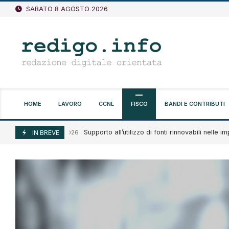
Vai
SABATO 8 AGOSTO 2026
al
contenuto
HOME
LAVORO
CCNL
FISCO
BANDI E CONTRIBUTI
Supporto all’utilizzo di fonti rinnovabili nelle impres
Agosto 7, 2026
IN BREVE