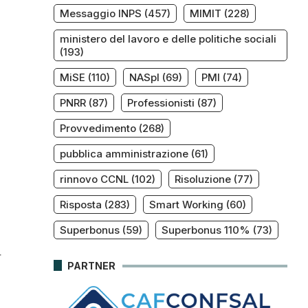
Messaggio INPS
(457)
MIMIT
(228)
ministero del lavoro e delle politiche sociali
(193)
MiSE
(110)
NASpI
(69)
PMI
(74)
PNRR
(87)
Professionisti
(87)
Provvedimento
(268)
pubblica amministrazione
(61)
rinnovo CCNL
(102)
Risoluzione
(77)
Risposta
(283)
Smart Working
(60)
Superbonus
(59)
Superbonus 110%
(73)
r
PARTNER