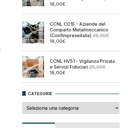
Il
Il
18,00
€
prezzo
prezzo
originale
attuale
era:
è:
CCNL C01F - Aziende del
25,00€.
18,00€.
Comparto Metalmeccanico
(Confimpreseitalia)
25,00
€
Il
Il
18,00
€
prezzo
prezzo
originale
attuale
era:
è:
CCNL HV51 - Vigilanza Privata
25,00€.
18,00€.
e Servizi Fiduciari
25,00
€
Il
Il
18,00
€
prezzo
prezzo
originale
attuale
era:
è:
CATEGORIE
25,00€.
18,00€.
Categorie