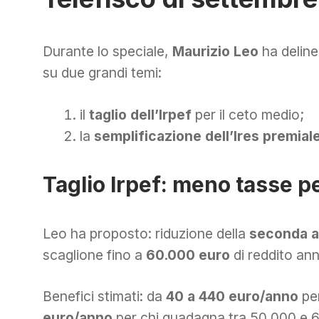
Durante lo speciale,
Maurizio Leo
ha deline
su due grandi temi:
il
taglio dell’Irpef
per il ceto medio;
la
semplificazione dell’Ires premial
Taglio Irpef: meno tasse pe
Leo ha proposto: riduzione della
seconda al
scaglione fino a
60.000 euro
di reddito an
Benefici stimati: da
40 a 440 euro/anno
per
euro/anno
per chi guadagna tra 50.000 e 6