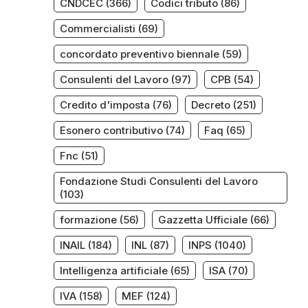
CNDCEC
(366)
Codici tributo
(86)
Commercialisti
(69)
concordato preventivo biennale
(59)
Consulenti del Lavoro
(97)
CPB
(54)
Credito d'imposta
(76)
Decreto
(251)
Esonero contributivo
(74)
Faq
(65)
Fnc
(51)
Fondazione Studi Consulenti del Lavoro
(103)
formazione
(56)
Gazzetta Ufficiale
(66)
INAIL
(184)
INL
(87)
INPS
(1040)
Intelligenza artificiale
(65)
ISA
(70)
0
IVA
(158)
MEF
(124)