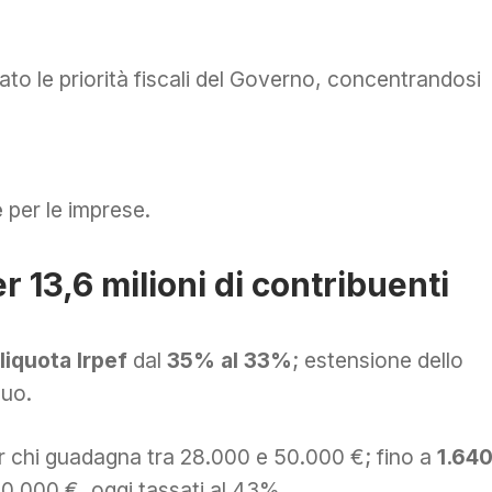
ato le priorità fiscali del Governo, concentrandosi
e
per le imprese.
r 13,6 milioni di contribuenti
iquota Irpef
dal
35% al 33%
; estensione dello
nuo.
 chi guadagna tra 28.000 e 50.000 €; fino a
1.64
0.000 €, oggi tassati al 43%.