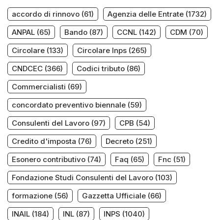
accordo di rinnovo
(61)
Agenzia delle Entrate
(1732)
ANPAL
(65)
Bando
(87)
CCNL
(142)
CDM
(70)
Circolare
(133)
Circolare Inps
(265)
CNDCEC
(366)
Codici tributo
(86)
Commercialisti
(69)
concordato preventivo biennale
(59)
Consulenti del Lavoro
(97)
CPB
(54)
Credito d'imposta
(76)
Decreto
(251)
Esonero contributivo
(74)
Faq
(65)
Fnc
(51)
Fondazione Studi Consulenti del Lavoro
(103)
formazione
(56)
Gazzetta Ufficiale
(66)
INAIL
(184)
INL
(87)
INPS
(1040)