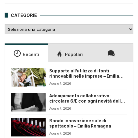
era:
è:
25,00€.
18,00€.
CATEGORIE
Categorie
Recenti
Popolari
Supporto all’utilizzo di fonti
rinnovabili nelle imprese – Emilia
Romagna
Agosto 7, 2026
Adempimento collaborativo:
circolare 6/E con ogni novità della
riforma fiscale
Agosto 7, 2026
Bando innovazione sale di
spettacolo – Emilia Romagna
Agosto 7, 2026