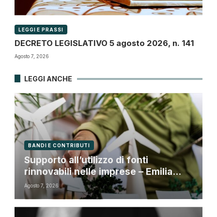
LEGGI E PRASSI
DECRETO LEGISLATIVO 5 agosto 2026, n. 141
Agosto 7, 2026
LEGGI ANCHE
BANDI E CONTRIBUTI
Supporto all’utilizzo di fonti
rinnovabili nelle imprese – Emilia
Romagna
Agosto 7, 2026