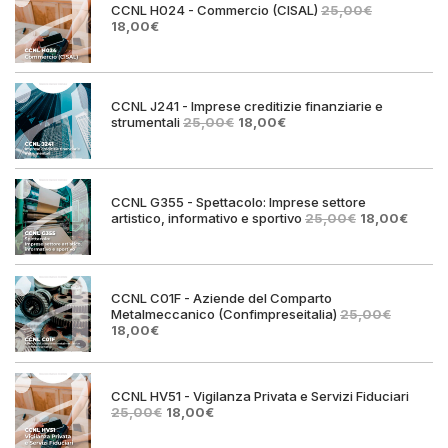
CCNL H024 - Commercio (CISAL)
25,00
€
Il
Il
18,00
€
prezzo
prezzo
originale
attuale
era:
è:
25,00€.
18,00€.
CCNL J241 - Imprese creditizie finanziarie e
Il
Il
strumentali
25,00
€
18,00
€
prezzo
prezzo
originale
attuale
era:
è:
25,00€.
18,00€.
CCNL G355 - Spettacolo: Imprese settore
Il
Il
artistico, informativo e sportivo
25,00
€
18,00
€
prezzo
prezz
originale
attual
era:
è:
25,00€.
18,00€
CCNL C01F - Aziende del Comparto
Metalmeccanico (Confimpreseitalia)
25,00
€
Il
Il
18,00
€
prezzo
prezzo
originale
attuale
era:
è:
25,00€.
18,00€.
CCNL HV51 - Vigilanza Privata e Servizi Fiduciari
Il
Il
25,00
€
18,00
€
prezzo
prezzo
originale
attuale