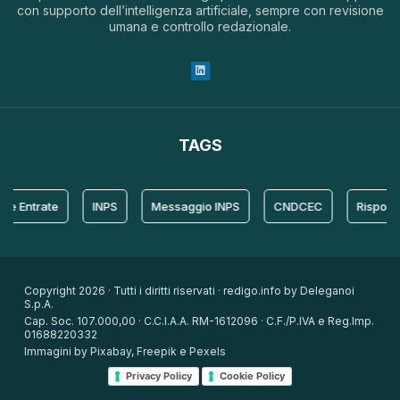
con supporto dell’intelligenza artificiale, sempre con revisione
umana e controllo redazionale.
TAGS
ntrate
INPS
Messaggio INPS
CNDCEC
Risposta
Copyright 2026 · Tutti i diritti riservati · redigo.info by Deleganoi
S.p.A.
Cap. Soc. 107.000,00 · C.C.I.A.A. RM-1612096 · C.F./P.IVA e Reg.Imp.
01688220332
Immagini by Pixabay, Freepik e Pexels
Privacy Policy
Cookie Policy