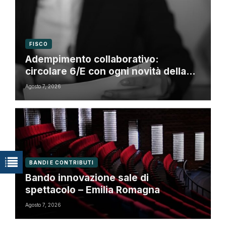
FISCO
Adempimento collaborativo:
circolare 6/E con ogni novità della
riforma fiscale
Agosto 7, 2026
BANDI E CONTRIBUTI
Bando innovazione sale di
spettacolo – Emilia Romagna
Agosto 7, 2026