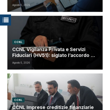
Agosto 5, 2026
CCNL
CCNL Vigilanza Privata e Servizi
Fiduciari (HV51): siglato l’accordo di
rinnovo
Agosto 5, 2026
CCNL
CCNL Imprese creditizie finanziarie