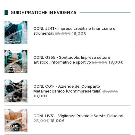
GUIDE PRATICHE IN EVIDENZA
CCNL J241 - Imprese creditizie finanziarie e
Il
Il
strumentali
25,00
€
18,00
€
prezzo
prezzo
originale
attuale
era:
è:
25,00€.
18,00€.
CCNL G355 - Spettacolo: Imprese settore
Il
Il
artistico, informativo e sportivo
25,00
€
18,00
€
prezzo
prezz
originale
attual
era:
è:
25,00€.
18,00€
CCNL C01F - Aziende del Comparto
Metalmeccanico (Confimpreseitalia)
25,00
€
Il
Il
18,00
€
prezzo
prezzo
originale
attuale
era:
è:
25,00€.
18,00€.
CCNL HV51 - Vigilanza Privata e Servizi Fiduciari
Il
Il
25,00
€
18,00
€
prezzo
prezzo
originale
attuale
era:
è: