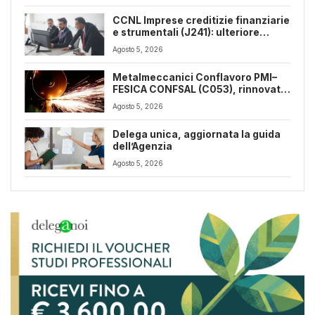
CCNL Imprese creditizie finanziarie
e strumentali (J241): ulteriore
sospensione dei termini a dicembre
Agosto 5, 2026
2026
Metalmeccanici Conflavoro PMI–
FESICA CONFSAL (C053), rinnovato
il CCNL 2026-2029: rafforzate
Agosto 5, 2026
tutele e flessibilità organizzativa
Delega unica, aggiornata la guida
dell’Agenzia
Agosto 5, 2026