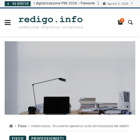
Vai
Voucher digitalizzazione PMI 2026 – Piemonte
IN BREVE
CCNL Vigilanz
, 2026
Agosto 5, 2026
al
contenuto
0
Fisco
Inbrevissimo. Strumento operativo sulla dichiarazione dei redditi
FISCO
PROFESSIONISTI