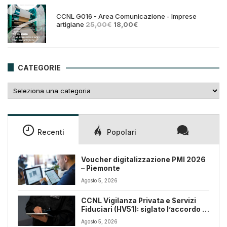
25,00€.
18,00€.
CCNL G016 - Area Comunicazione - Imprese
Il
Il
artigiane
25,00
€
18,00
€
prezzo
prezzo
originale
attuale
era:
è:
25,00€.
18,00€.
CATEGORIE
Categorie
Recenti
Popolari
Voucher digitalizzazione PMI 2026
– Piemonte
Agosto 5, 2026
CCNL Vigilanza Privata e Servizi
Fiduciari (HV51): siglato l’accordo di
rinnovo
Agosto 5, 2026