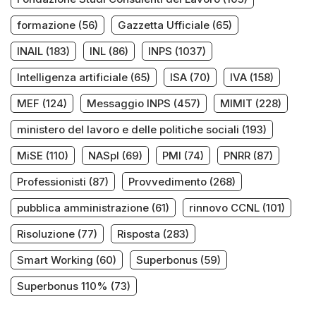
formazione
(56)
Gazzetta Ufficiale
(65)
INAIL
(183)
INL
(86)
INPS
(1037)
Intelligenza artificiale
(65)
ISA
(70)
IVA
(158)
MEF
(124)
Messaggio INPS
(457)
MIMIT
(228)
ministero del lavoro e delle politiche sociali
(193)
MiSE
(110)
NASpI
(69)
PMI
(74)
PNRR
(87)
Professionisti
(87)
Provvedimento
(268)
pubblica amministrazione
(61)
rinnovo CCNL
(101)
Risoluzione
(77)
Risposta
(283)
Smart Working
(60)
Superbonus
(59)
Superbonus 110%
(73)