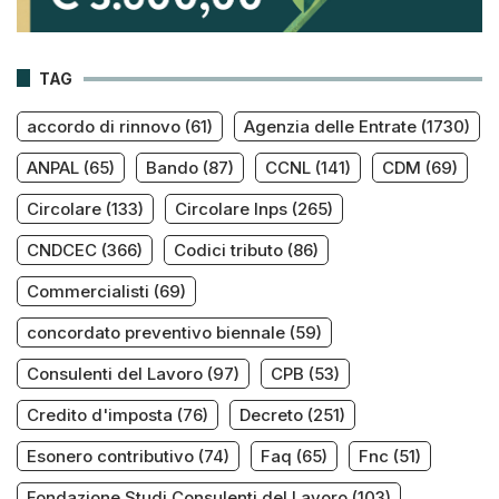
TAG
accordo di rinnovo
(61)
Agenzia delle Entrate
(1730)
ANPAL
(65)
Bando
(87)
CCNL
(141)
CDM
(69)
Circolare
(133)
Circolare Inps
(265)
CNDCEC
(366)
Codici tributo
(86)
Commercialisti
(69)
concordato preventivo biennale
(59)
Consulenti del Lavoro
(97)
CPB
(53)
Credito d'imposta
(76)
Decreto
(251)
Esonero contributivo
(74)
Faq
(65)
Fnc
(51)
Fondazione Studi Consulenti del Lavoro
(103)