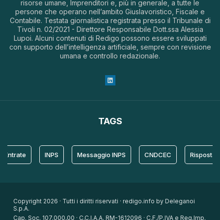
risorse umane, Imprenditori e, più in generale, a tutte le
persone che operano nell’ambito Giuslavoristico, Fiscale e
Contabile. Testata giornalistica registrata presso il Tribunale di
Tivoli n. 02/2021 - Direttore Responsabile Dott.ssa Alessia
Lupoi. Alcuni contenuti di Redigo possono essere sviluppati
con supporto dell’intelligenza artificiale, sempre con revisione
umana e controllo redazionale.
TAGS
rate
INPS
Messaggio INPS
CNDCEC
Risposta
Copyright 2026 · Tutti i diritti riservati · redigo.info by Deleganoi
S.p.A.
Cap. Soc. 107.000,00 · C.C.I.A.A. RM-1612096 · C.F./P.IVA e Reg.Imp.