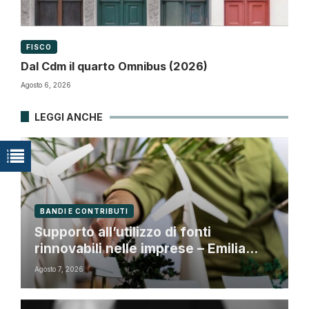
FISCO
Dal Cdm il quarto Omnibus (2026)
Agosto 6, 2026
LEGGI ANCHE
BANDI E CONTRIBUTI
Supporto all’utilizzo di fonti
rinnovabili nelle imprese – Emilia
Romagna
Agosto 7, 2026