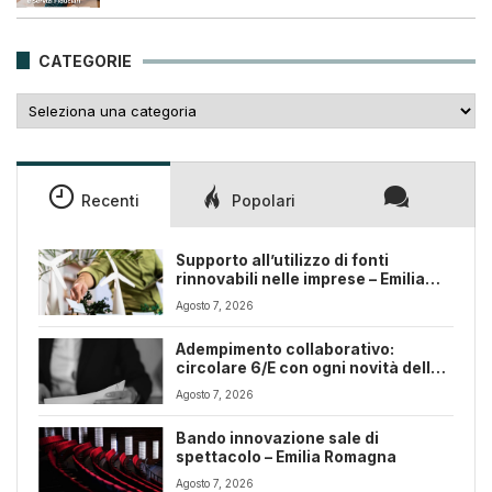
originale
attuale
era:
è:
25,00€.
18,00€.
CATEGORIE
Categorie
Recenti
Popolari
Supporto all’utilizzo di fonti
rinnovabili nelle imprese – Emilia
Romagna
Agosto 7, 2026
Adempimento collaborativo:
circolare 6/E con ogni novità della
riforma fiscale
Agosto 7, 2026
Bando innovazione sale di
spettacolo – Emilia Romagna
Agosto 7, 2026