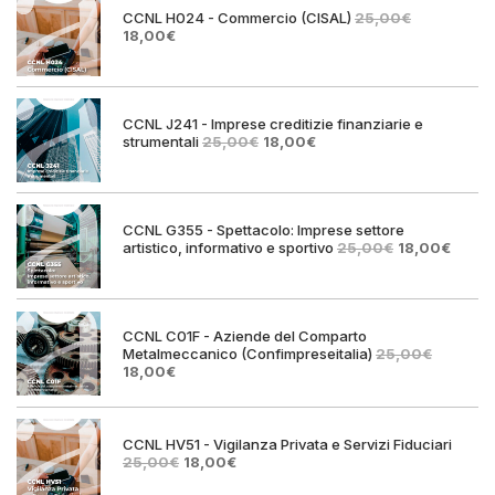
CCNL H024 - Commercio (CISAL)
25,00
€
Il
Il
18,00
€
prezzo
prezzo
originale
attuale
era:
è:
25,00€.
18,00€.
CCNL J241 - Imprese creditizie finanziarie e
Il
Il
strumentali
25,00
€
18,00
€
prezzo
prezzo
originale
attuale
era:
è:
25,00€.
18,00€.
CCNL G355 - Spettacolo: Imprese settore
Il
Il
artistico, informativo e sportivo
25,00
€
18,00
€
prezzo
prezz
originale
attual
era:
è:
25,00€.
18,00€
CCNL C01F - Aziende del Comparto
Metalmeccanico (Confimpreseitalia)
25,00
€
Il
Il
18,00
€
prezzo
prezzo
originale
attuale
era:
è:
25,00€.
18,00€.
CCNL HV51 - Vigilanza Privata e Servizi Fiduciari
Il
Il
25,00
€
18,00
€
prezzo
prezzo