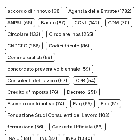
accordo di rinnovo
(61)
Agenzia delle Entrate
(1732)
ANPAL
(65)
Bando
(87)
CCNL
(142)
CDM
(70)
Circolare
(133)
Circolare Inps
(265)
CNDCEC
(366)
Codici tributo
(86)
Commercialisti
(69)
concordato preventivo biennale
(59)
Consulenti del Lavoro
(97)
CPB
(54)
Credito d'imposta
(76)
Decreto
(251)
Esonero contributivo
(74)
Faq
(65)
Fnc
(51)
Fondazione Studi Consulenti del Lavoro
(103)
formazione
(56)
Gazzetta Ufficiale
(66)
INAIL
(184)
INL
(87)
INPS
(1040)