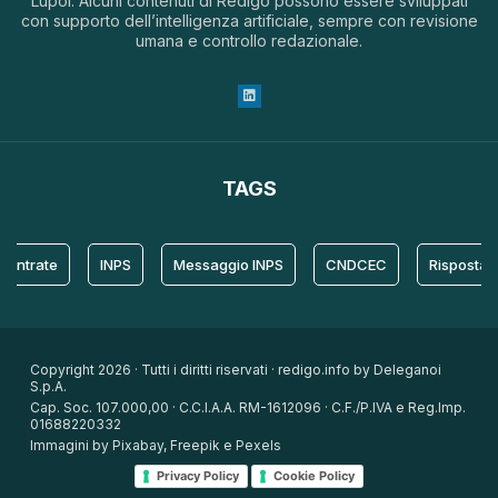
Lupoi. Alcuni contenuti di Redigo possono essere sviluppati
con supporto dell’intelligenza artificiale, sempre con revisione
umana e controllo redazionale.
TAGS
rate
INPS
Messaggio INPS
CNDCEC
Risposta
Copyright 2026 · Tutti i diritti riservati · redigo.info by Deleganoi
S.p.A.
Cap. Soc. 107.000,00 · C.C.I.A.A. RM-1612096 · C.F./P.IVA e Reg.Imp.
01688220332
Immagini by Pixabay, Freepik e Pexels
Privacy Policy
Cookie Policy