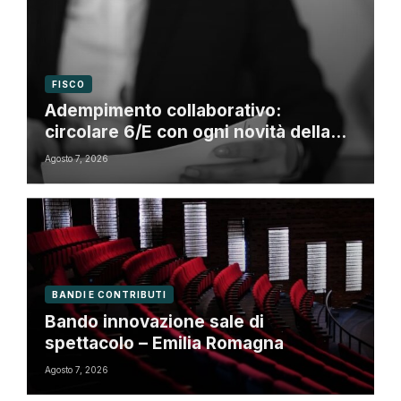
FISCO
Adempimento collaborativo:
circolare 6/E con ogni novità della
riforma fiscale
Agosto 7, 2026
BANDI E CONTRIBUTI
Bando innovazione sale di
spettacolo – Emilia Romagna
Agosto 7, 2026