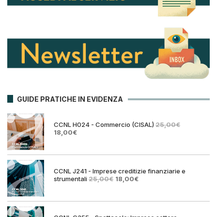
GUIDE PRATICHE IN EVIDENZA
CCNL H024 - Commercio (CISAL)
25,00
€
Il
Il
18,00
€
prezzo
prezzo
originale
attuale
era:
è:
25,00€.
18,00€.
CCNL J241 - Imprese creditizie finanziarie e
Il
Il
strumentali
25,00
€
18,00
€
prezzo
prezzo
originale
attuale
era:
è:
25,00€.
18,00€.