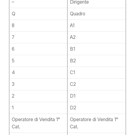
–
Dirigente
Q
Quadro
8
A1
7
A2
6
B1
5
B2
4
C1
3
C2
2
D1
1
D2
Operatore di Vendita 1°
Operatore di Vendita 1°
Cat.
Cat.