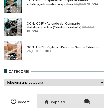
CCNL G355 - Spettacolo: Imprese settore
Il
Il
artistico, informativo e sportivo
25,00
€
18,00
€
prezzo
prezz
originale
attual
era:
è:
25,00€.
18,00€
CCNL C01F - Aziende del Comparto
Metalmeccanico (Confimpreseitalia)
25,00
€
Il
Il
18,00
€
prezzo
prezzo
originale
attuale
era:
è:
25,00€.
18,00€.
CCNL HV51 - Vigilanza Privata e Servizi Fiduciari
Il
Il
25,00
€
18,00
€
prezzo
prezzo
originale
attuale
era:
è:
25,00€.
18,00€.
CATEGORIE
Categorie
Recenti
Popolari