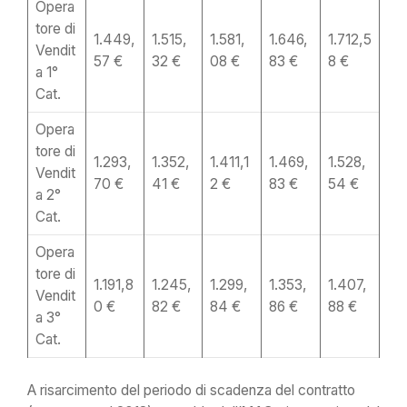
Opera
tore di
1.449,
1.515,
1.581,
1.646,
1.712,5
Vendit
57 €
32 €
08 €
83 €
8 €
a 1°
Cat.
Opera
tore di
1.293,
1.352,
1.411,1
1.469,
1.528,
Vendit
70 €
41 €
2 €
83 €
54 €
a 2°
Cat.
Opera
tore di
1.191,8
1.245,
1.299,
1.353,
1.407,
Vendit
0 €
82 €
84 €
86 €
88 €
a 3°
Cat.
A risarcimento del periodo di scadenza del contratto