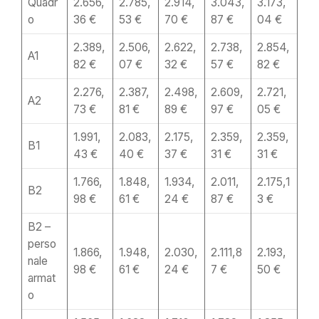
Quadr
2.656,
2.785,
2.914,
3.043,
3.173,
o
36 €
53 €
70 €
87 €
04 €
2.389,
2.506,
2.622,
2.738,
2.854,
A1
82 €
07 €
32 €
57 €
82 €
2.276,
2.387,
2.498,
2.609,
2.721,
A2
73 €
81 €
89 €
97 €
05 €
1.991,
2.083,
2.175,
2.359,
2.359,
B1
43 €
40 €
37 €
31 €
31 €
1.766,
1.848,
1.934,
2.011,
2.175,1
B2
98 €
61 €
24 €
87 €
3 €
B2 –
perso
1.866,
1.948,
2.030,
2.111,8
2.193,
nale
98 €
61 €
24 €
7 €
50 €
armat
o