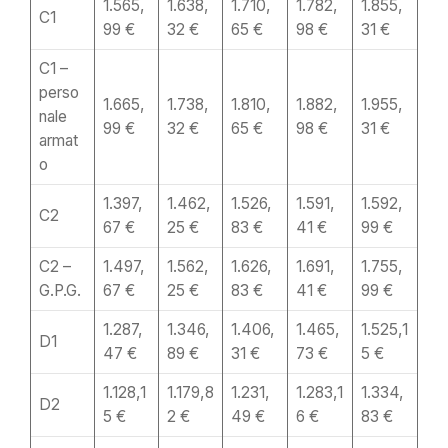
1.565,
1.638,
1.710,
1.782,
1.855,
C1
99 €
32 €
65 €
98 €
31 €
C1 –
perso
1.665,
1.738,
1.810,
1.882,
1.955,
nale
99 €
32 €
65 €
98 €
31 €
armat
o
1.397,
1.462,
1.526,
1.591,
1.592,
C2
67 €
25 €
83 €
41 €
99 €
C2 –
1.497,
1.562,
1.626,
1.691,
1.755,
G.P.G.
67 €
25 €
83 €
41 €
99 €
1.287,
1.346,
1.406,
1.465,
1.525,1
D1
47 €
89 €
31 €
73 €
5 €
1.128,1
1.179,8
1.231,
1.283,1
1.334,
D2
5 €
2 €
49 €
6 €
83 €