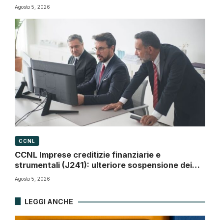
Agosto 5, 2026
CCNL
CCNL Imprese creditizie finanziarie e
strumentali (J241): ulteriore sospensione dei
termini a dicembre 2026
Agosto 5, 2026
LEGGI ANCHE