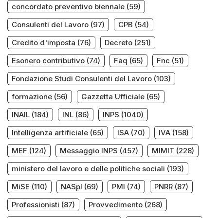
concordato preventivo biennale
(59)
Consulenti del Lavoro
(97)
CPB
(54)
Credito d'imposta
(76)
Decreto
(251)
Esonero contributivo
(74)
Faq
(65)
Fnc
(51)
Fondazione Studi Consulenti del Lavoro
(103)
formazione
(56)
Gazzetta Ufficiale
(65)
INAIL
(184)
INL
(86)
INPS
(1040)
Intelligenza artificiale
(65)
ISA
(70)
IVA
(158)
MEF
(124)
Messaggio INPS
(457)
MIMIT
(228)
ministero del lavoro e delle politiche sociali
(193)
MiSE
(110)
NASpI
(69)
PMI
(74)
PNRR
(87)
Professionisti
(87)
Provvedimento
(268)