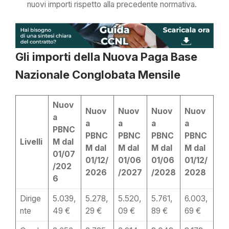
nuovi importi rispetto alla precedente normativa.
Gli importi della Nuova Paga Base
Nazionale Conglobata Mensile
Nuov
Nuov
Nuov
Nuov
Nuov
a
a
a
a
a
PBNC
PBNC
PBNC
PBNC
PBNC
Livelli
M dal
M dal
M dal
M dal
M dal
01/07
01/12/
01/06
01/06
01/12/
/202
2026
/2027
/2028
2028
6
Dirige
5.039,
5.278,
5.520,
5.761,
6.003,
nte
49 €
29 €
09 €
89 €
69 €