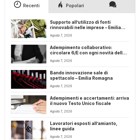
25,00€.
18,00€.
Recenti
Popolari
Supporto all’utilizzo di fonti
rinnovabili nelle imprese – Emilia
Romagna
Agosto 7, 2026
Adempimento collaborativo:
circolare 6/E con ogni novità della
riforma fiscale
Agosto 7, 2026
Bando innovazione sale di
spettacolo – Emilia Romagna
Agosto 7, 2026
Adempimenti e accertamenti: arriva
il nuovo Testo Unico fiscale
Agosto 7, 2026
Lavoratori esposti all’amianto,
linee guida
Agosto 7, 2026