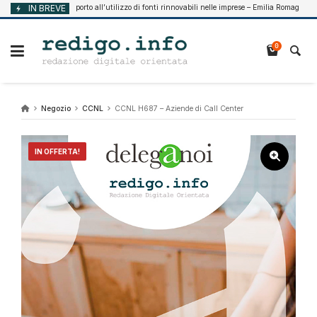
Vai
IN BREVE
Supporto all’utilizzo di fonti rinnovabili nelle imprese – Emilia Romagna
o 7, 2026
A
al
contenuto
0
Negozio
CCNL
CCNL H687 – Aziende di Call Center
IN OFFERTA!