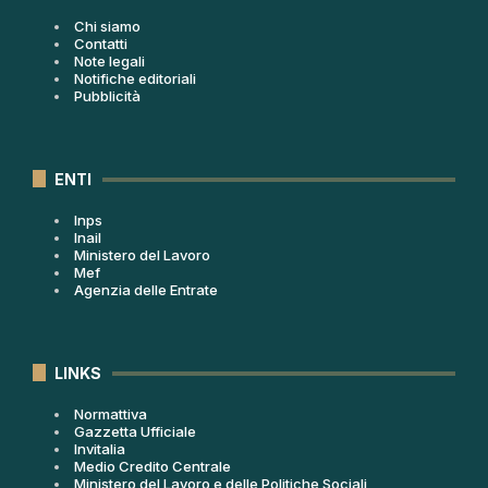
Chi siamo
Contatti
Note legali
Notifiche editoriali
Pubblicità
ENTI
Inps
Inail
Ministero del Lavoro
Mef
Agenzia delle Entrate
LINKS
Normattiva
Gazzetta Ufficiale
Invitalia
Medio Credito Centrale
Ministero del Lavoro e delle Politiche Sociali