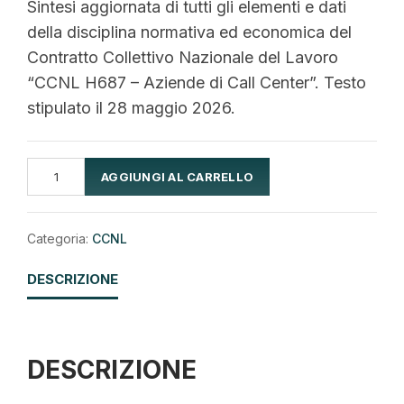
Sintesi aggiornata di tutti gli elementi e dati
originale
attuale
della disciplina normativa ed economica del
era:
è:
Contratto Collettivo Nazionale del Lavoro
25,00€.
18,00€.
“CCNL H687 – Aziende di Call Center”. Testo
stipulato il 28 maggio 2026.
CCNL
AGGIUNGI AL CARRELLO
H687
Alternative:
-
Aziende
di
Call
Categoria:
CCNL
Center
quantità
DESCRIZIONE
DESCRIZIONE