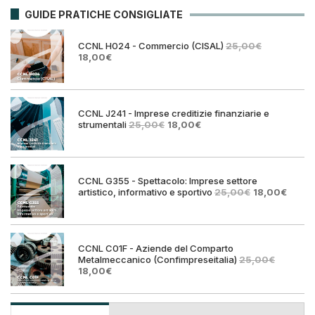
GUIDE PRATICHE CONSIGLIATE
CCNL H024 - Commercio (CISAL)
25,00
€
Il
Il
18,00
€
prezzo
prezzo
originale
attuale
era:
è:
25,00€.
18,00€.
CCNL J241 - Imprese creditizie finanziarie e
Il
Il
strumentali
25,00
€
18,00
€
prezzo
prezzo
originale
attuale
era:
è:
25,00€.
18,00€.
CCNL G355 - Spettacolo: Imprese settore
Il
Il
artistico, informativo e sportivo
25,00
€
18,00
€
prezzo
prezz
originale
attual
era:
è:
25,00€.
18,00€
CCNL C01F - Aziende del Comparto
Metalmeccanico (Confimpreseitalia)
25,00
€
Il
Il
18,00
€
prezzo
prezzo
originale
attuale
era:
è: