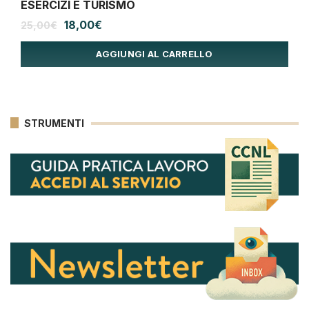
ESERCIZI E TURISMO
Il
Il
18,00
€
25,00
€
prezzo
prezzo
originale
attuale
AGGIUNGI AL CARRELLO
era:
è:
25,00€.
18,00€.
STRUMENTI