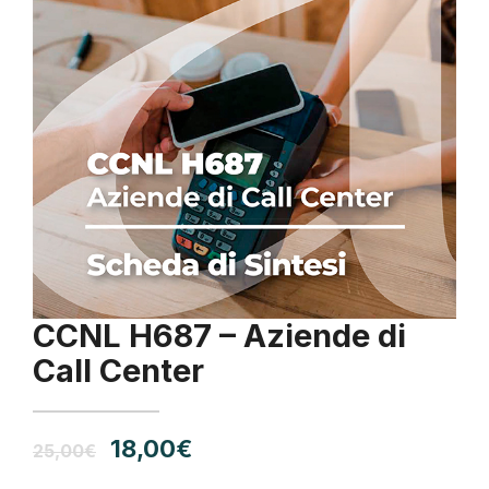
CCNL H687 – Aziende di
Call Center
Il
Il
18,00
€
25,00
€
prezzo
prezzo