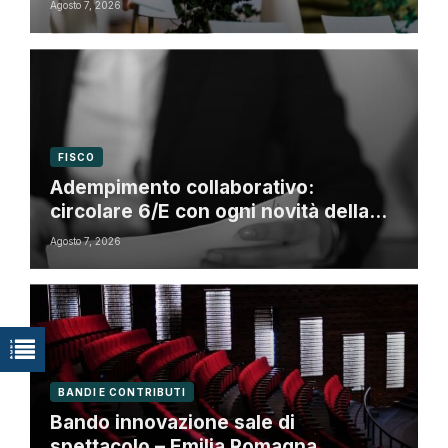
Romagna
Agosto 7, 2026
FISCO
Adempimento collaborativo:
circolare 6/E con ogni novità della
riforma fiscale
Agosto 7, 2026
BANDI E CONTRIBUTI
Bando innovazione sale di
spettacolo – Emilia Romagna