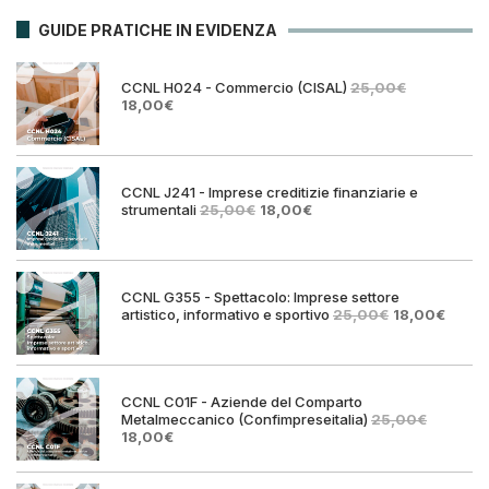
GUIDE PRATICHE IN EVIDENZA
CCNL H024 - Commercio (CISAL)
25,00
€
Il
Il
18,00
€
prezzo
prezzo
originale
attuale
era:
è:
25,00€.
18,00€.
CCNL J241 - Imprese creditizie finanziarie e
Il
Il
strumentali
25,00
€
18,00
€
prezzo
prezzo
originale
attuale
era:
è:
25,00€.
18,00€.
CCNL G355 - Spettacolo: Imprese settore
Il
Il
artistico, informativo e sportivo
25,00
€
18,00
€
prezzo
prezz
originale
attual
era:
è:
25,00€.
18,00€
CCNL C01F - Aziende del Comparto
Metalmeccanico (Confimpreseitalia)
25,00
€
Il
Il
18,00
€
prezzo
prezzo
originale
attuale
era:
è: