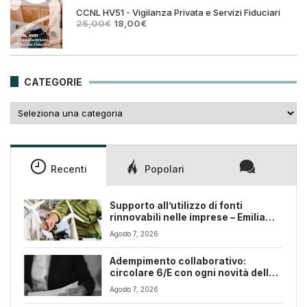
25,00€.
18,00€.
CCNL HV51 - Vigilanza Privata e Servizi Fiduciari
Il
Il
25,00
€
18,00
€
prezzo
prezzo
originale
attuale
era:
è:
25,00€.
18,00€.
CATEGORIE
Categorie
Recenti
Popolari
Supporto all’utilizzo di fonti
rinnovabili nelle imprese – Emilia
Romagna
Agosto 7, 2026
Adempimento collaborativo:
circolare 6/E con ogni novità della
riforma fiscale
Agosto 7, 2026