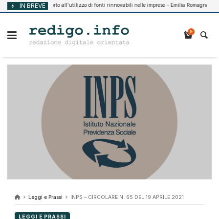
Vai
IN BREVE
Supporto all’utilizzo di fonti rinnovabili nelle imprese – Emilia Romagna
 7, 2026
Ago
al
contenuto
0
Leggi e Prassi
INPS – CIRCOLARE N. 65 DEL 19 APRILE 2021
LEGGI E PRASSI