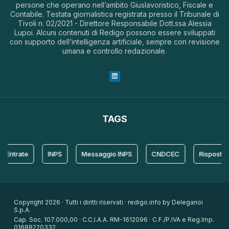
persone che operano nell’ambito Giuslavoristico, Fiscale e
Contabile. Testata giornalistica registrata presso il Tribunale di
Tivoli n. 02/2021 - Direttore Responsabile Dott.ssa Alessia
Lupoi. Alcuni contenuti di Redigo possono essere sviluppati
con supporto dell’intelligenza artificiale, sempre con revisione
umana e controllo redazionale.
TAGS
trate
INPS
Messaggio INPS
CNDCEC
Risposta
Copyright 2026 · Tutti i diritti riservati · redigo.info by Deleganoi
S.p.A.
Cap. Soc. 107.000,00 · C.C.I.A.A. RM-1612096 · C.F./P.IVA e Reg.Imp.
01688220332