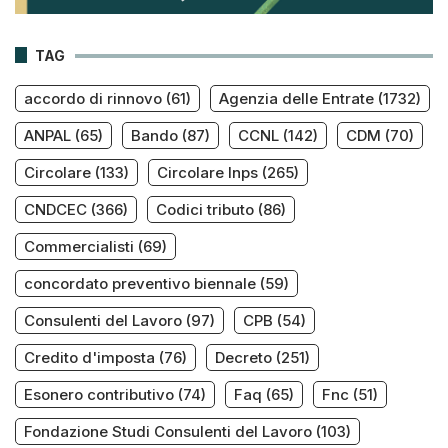
TAG
accordo di rinnovo
(61)
Agenzia delle Entrate
(1732)
ANPAL
(65)
Bando
(87)
CCNL
(142)
CDM
(70)
Circolare
(133)
Circolare Inps
(265)
CNDCEC
(366)
Codici tributo
(86)
Commercialisti
(69)
concordato preventivo biennale
(59)
Consulenti del Lavoro
(97)
CPB
(54)
Credito d'imposta
(76)
Decreto
(251)
Esonero contributivo
(74)
Faq
(65)
Fnc
(51)
Fondazione Studi Consulenti del Lavoro
(103)