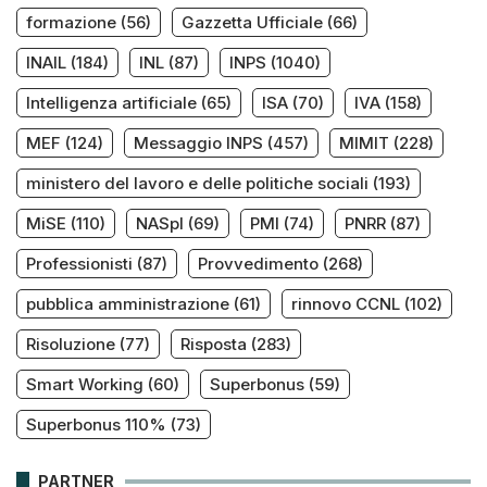
formazione
(56)
Gazzetta Ufficiale
(66)
INAIL
(184)
INL
(87)
INPS
(1040)
Intelligenza artificiale
(65)
ISA
(70)
IVA
(158)
MEF
(124)
Messaggio INPS
(457)
MIMIT
(228)
ministero del lavoro e delle politiche sociali
(193)
MiSE
(110)
NASpI
(69)
PMI
(74)
PNRR
(87)
Professionisti
(87)
Provvedimento
(268)
pubblica amministrazione
(61)
rinnovo CCNL
(102)
Risoluzione
(77)
Risposta
(283)
Smart Working
(60)
Superbonus
(59)
Superbonus 110%
(73)
PARTNER