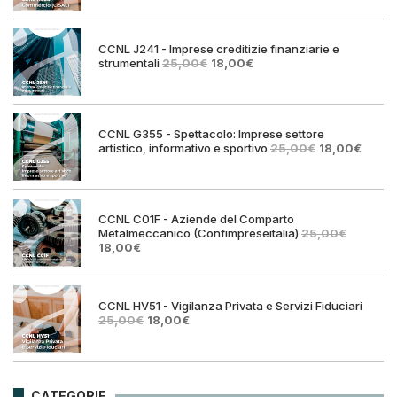
originale
attuale
era:
è:
25,00€.
18,00€.
CCNL J241 - Imprese creditizie finanziarie e
Il
Il
strumentali
25,00
€
18,00
€
prezzo
prezzo
originale
attuale
era:
è:
25,00€.
18,00€.
CCNL G355 - Spettacolo: Imprese settore
Il
Il
artistico, informativo e sportivo
25,00
€
18,00
€
prezzo
prezz
originale
attual
era:
è:
25,00€.
18,00€
CCNL C01F - Aziende del Comparto
Metalmeccanico (Confimpreseitalia)
25,00
€
Il
Il
18,00
€
prezzo
prezzo
originale
attuale
era:
è:
25,00€.
18,00€.
CCNL HV51 - Vigilanza Privata e Servizi Fiduciari
Il
Il
25,00
€
18,00
€
prezzo
prezzo
originale
attuale
era:
è:
25,00€.
18,00€.
CATEGORIE