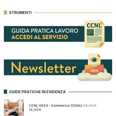
STRUMENTI
GUIDE PRATICHE IN EVIDENZA
CCNL H024 - Commercio (CISAL)
25,00
€
Il
Il
18,00
€
prezzo
prezzo