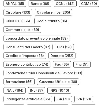
ANPAL
(65)
Bando
(88)
CCNL
(142)
CDM
(70)
Circolare
(133)
Circolare Inps
(265)
CNDCEC
(366)
Codici tributo
(86)
Commercialisti
(69)
concordato preventivo biennale
(59)
Consulenti del Lavoro
(97)
CPB
(54)
Credito d'imposta
(76)
Decreto
(252)
Esonero contributivo
(74)
Faq
(65)
Fnc
(51)
Fondazione Studi Consulenti del Lavoro
(103)
formazione
(56)
Gazzetta Ufficiale
(66)
INAIL
(184)
INL
(87)
INPS
(1040)
Intelligenza artificiale
(65)
ISA
(70)
IVA
(158)