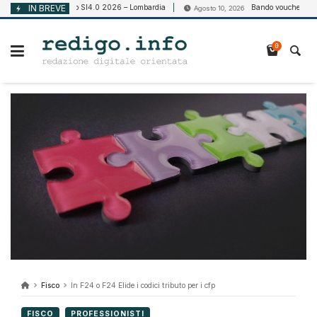
Vai
IN BREVE
Bando SI4.0 2026 – Lombardia
Bando voucher cloud e cyb
10, 2026
Agosto 10, 2026
al
contenuto
0
Fisco
In F24 o F24 Elide i codici tributo per i cfp
FISCO
PROFESSIONISTI