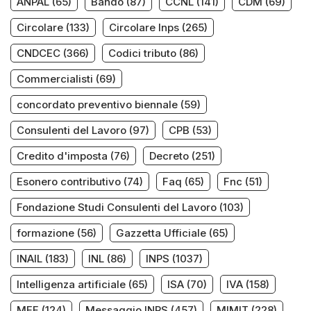
ANPAL
(65)
Bando
(87)
CCNL
(141)
CDM
(69)
Circolare
(133)
Circolare Inps
(265)
CNDCEC
(366)
Codici tributo
(86)
Commercialisti
(69)
concordato preventivo biennale
(59)
Consulenti del Lavoro
(97)
CPB
(53)
Credito d'imposta
(76)
Decreto
(251)
Esonero contributivo
(74)
Faq
(65)
Fnc
(51)
Fondazione Studi Consulenti del Lavoro
(103)
formazione
(56)
Gazzetta Ufficiale
(65)
INAIL
(183)
INL
(86)
INPS
(1037)
Intelligenza artificiale
(65)
ISA
(70)
IVA
(158)
MEF
(124)
Messaggio INPS
(457)
MIMIT
(228)