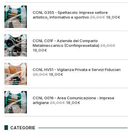
era:
è:
25,00€.
18,00€.
CCNL G355 - Spettacolo: Imprese settore
Il
Il
artistico, informativo e sportivo
25,00
€
18,00
€
prezzo
prezz
originale
attual
era:
è:
25,00€.
18,00€
CCNL C01F - Aziende del Comparto
Metalmeccanico (Confimpreseitalia)
25,00
€
Il
Il
18,00
€
prezzo
prezzo
originale
attuale
era:
è:
25,00€.
18,00€.
CCNL HV51 - Vigilanza Privata e Servizi Fiduciari
Il
Il
25,00
€
18,00
€
prezzo
prezzo
originale
attuale
era:
è:
25,00€.
18,00€.
CCNL G016 - Area Comunicazione - Imprese
Il
Il
artigiane
25,00
€
18,00
€
prezzo
prezzo
originale
attuale
era:
è:
25,00€.
18,00€.
CATEGORIE