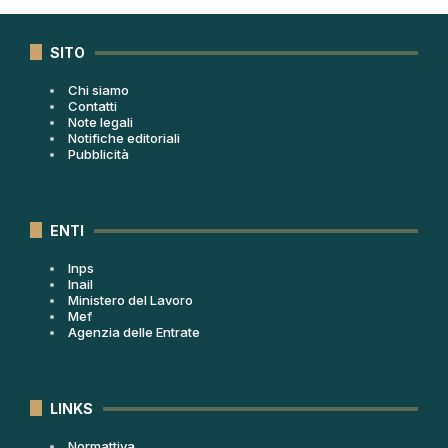
SITO
Chi siamo
Contatti
Note legali
Notifiche editoriali
Pubblicità
ENTI
Inps
Inail
Ministero del Lavoro
Mef
Agenzia delle Entrate
LINKS
Normattiva