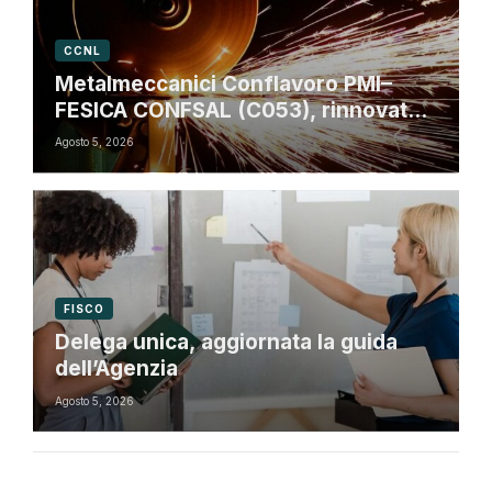
CCNL
Metalmeccanici Conflavoro PMI–
FESICA CONFSAL (C053), rinnovato il
CCNL 2026-2029: rafforzate tutele
Agosto 5, 2026
e flessibilità organizzativa
FISCO
Delega unica, aggiornata la guida
dell’Agenzia
Agosto 5, 2026