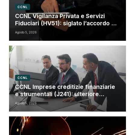
CCNL
CCNL Vigilanza Privata e Servizi
Fiduciari (HV51): siglato l’accordo di
rinnovo
Agosto 5, 2026
CCNL
CCNL Imprese creditizie finanziarie
e strumentali (J241): ulteriore
sospensione dei termini a dicembre
Agosto 5, 2026
2026