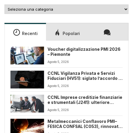
Categorie
Recenti
Popolari
Voucher digitalizzazione PMI 2026
– Piemonte
Agosto 5, 2026
CCNL Vigilanza Privata e Servizi
Fiduciari (HV51): siglato l’accordo di
rinnovo
Agosto 5, 2026
CCNL Imprese creditizie finanziarie
e strumentali (J241): ulteriore
sospensione dei termini a dicembre
Agosto 5, 2026
2026
Metalmeccanici Conflavoro PMI–
FESICA CONFSAL (C053), rinnovato
il CCNL 2026-2029: rafforzate