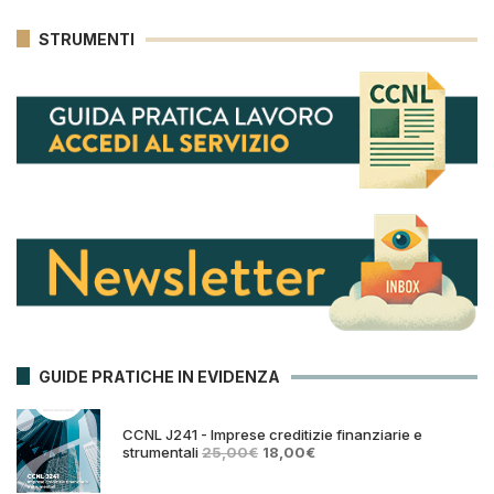
STRUMENTI
GUIDE PRATICHE IN EVIDENZA
CCNL J241 - Imprese creditizie finanziarie e
Il
Il
strumentali
25,00
€
18,00
€
prezzo
prezzo
originale
attuale