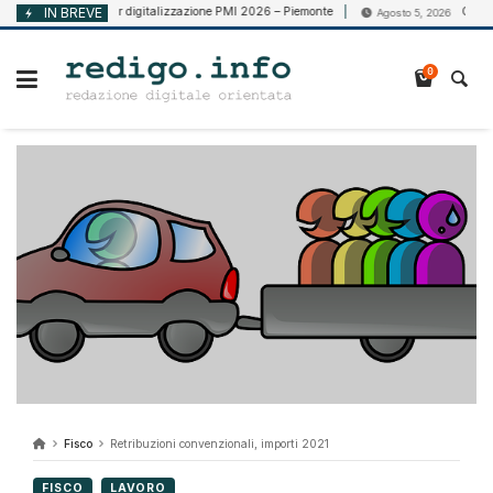
Vai
Voucher digitalizzazione PMI 2026 – Piemonte
IN BREVE
CCNL Vigilanz
, 2026
Agosto 5, 2026
al
contenuto
0
Fisco
Retribuzioni convenzionali, importi 2021
FISCO
LAVORO