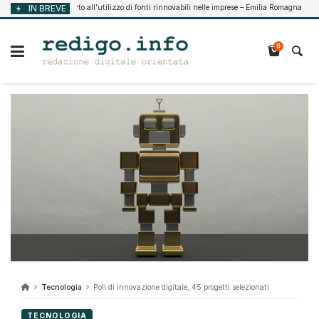
Vai
Supporto all’utilizzo di fonti rinnovabili nelle imprese – Emilia Romagna
IN BREVE
7, 2026
Agos
al
contenuto
0
Tecnologia
Poli di innovazione digitale, 45 progetti selezionati
TECNOLOGIA