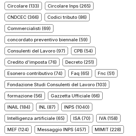
Circolare
(133)
Circolare Inps
(265)
CNDCEC
(366)
Codici tributo
(86)
Commercialisti
(69)
concordato preventivo biennale
(59)
Consulenti del Lavoro
(97)
CPB
(54)
Credito d'imposta
(76)
Decreto
(251)
Esonero contributivo
(74)
Faq
(65)
Fnc
(51)
Fondazione Studi Consulenti del Lavoro
(103)
formazione
(56)
Gazzetta Ufficiale
(66)
INAIL
(184)
INL
(87)
INPS
(1040)
Intelligenza artificiale
(65)
ISA
(70)
IVA
(158)
MEF
(124)
Messaggio INPS
(457)
MIMIT
(228)