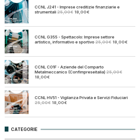
25,00€.
18,00€.
CCNL J241 - Imprese creditizie finanziarie e
Il
Il
strumentali
25,00
€
18,00
€
prezzo
prezzo
originale
attuale
era:
è:
25,00€.
18,00€.
CCNL G355 - Spettacolo: Imprese settore
Il
Il
artistico, informativo e sportivo
25,00
€
18,00
€
prezzo
prezz
originale
attual
era:
è:
25,00€.
18,00€
CCNL C01F - Aziende del Comparto
Metalmeccanico (Confimpreseitalia)
25,00
€
Il
Il
18,00
€
prezzo
prezzo
originale
attuale
era:
è:
25,00€.
18,00€.
CCNL HV51 - Vigilanza Privata e Servizi Fiduciari
Il
Il
25,00
€
18,00
€
prezzo
prezzo
originale
attuale
era:
è:
25,00€.
18,00€.
CATEGORIE