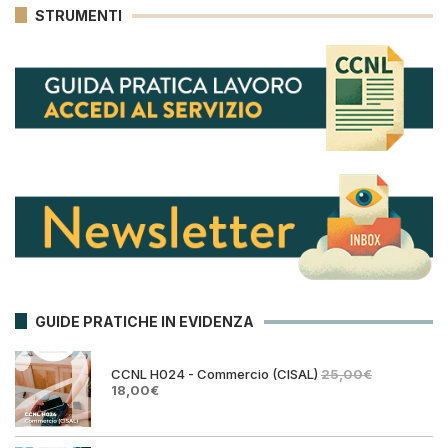
STRUMENTI
GUIDE PRATICHE IN EVIDENZA
CCNL H024 - Commercio (CISAL)
25,00
€
Il
Il
18,00
€
prezzo
prezzo
originale
attuale
era:
è: