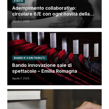
FISCO
Adempimento collaborativo:
circolare 6/E con ogni novità della
riforma fiscale
Agosto 7, 2026
BANDI E CONTRIBUTI
Bando innovazione sale di
spettacolo – Emilia Romagna
Agosto 7, 2026