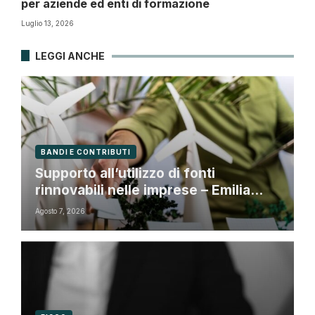
per aziende ed enti di formazione
Luglio 13, 2026
LEGGI ANCHE
BANDI E CONTRIBUTI
Supporto all’utilizzo di fonti
rinnovabili nelle imprese – Emilia
Romagna
Agosto 7, 2026