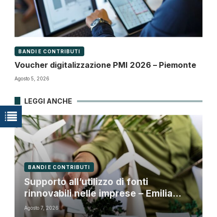
BANDI E CONTRIBUTI
Voucher digitalizzazione PMI 2026 – Piemonte
Agosto 5, 2026
LEGGI ANCHE
BANDI E CONTRIBUTI
Supporto all’utilizzo di fonti
rinnovabili nelle imprese – Emilia
Romagna
Agosto 7, 2026