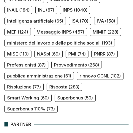
INAIL
(184)
INL
(87)
INPS
(1040)
Intelligenza artificiale
(65)
ISA
(70)
IVA
(158)
MEF
(124)
Messaggio INPS
(457)
MIMIT
(228)
ministero del lavoro e delle politiche sociali
(193)
MiSE
(110)
NASpI
(69)
PMI
(74)
PNRR
(87)
Professionisti
(87)
Provvedimento
(268)
pubblica amministrazione
(61)
rinnovo CCNL
(102)
Risoluzione
(77)
Risposta
(283)
Smart Working
(60)
Superbonus
(59)
Superbonus 110%
(73)
PARTNER