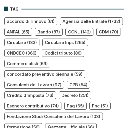
TAG
accordo di rinnovo
(61)
Agenzia delle Entrate
(1732)
ANPAL
(65)
Bando
(87)
CCNL
(142)
CDM
(70)
Circolare
(133)
Circolare Inps
(265)
CNDCEC
(366)
Codici tributo
(86)
Commercialisti
(69)
concordato preventivo biennale
(59)
Consulenti del Lavoro
(97)
CPB
(54)
Credito d'imposta
(76)
Decreto
(251)
Esonero contributivo
(74)
Faq
(65)
Fnc
(51)
Fondazione Studi Consulenti del Lavoro
(103)
formazione
(56)
Gazzetta Ufficiale
(66)