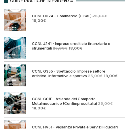
GUIDE PRATICHE IN EVIDENZA
CCNL H024 - Commercio (CISAL)
25,00
€
Il
Il
18,00
€
prezzo
prezzo
originale
attuale
era:
è:
25,00€.
18,00€.
CCNL J241 - Imprese creditizie finanziarie e
Il
Il
strumentali
25,00
€
18,00
€
prezzo
prezzo
originale
attuale
era:
è:
25,00€.
18,00€.
CCNL G355 - Spettacolo: Imprese settore
Il
Il
artistico, informativo e sportivo
25,00
€
18,00
€
prezzo
prezz
originale
attual
era:
è:
25,00€.
18,00€
CCNL C01F - Aziende del Comparto
Metalmeccanico (Confimpreseitalia)
25,00
€
Il
Il
18,00
€
prezzo
prezzo
originale
attuale
era:
è:
25,00€.
18,00€.
CCNL HV51 - Vigilanza Privata e Servizi Fiduciari