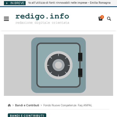
Vai
Supporto all’utilizzo di fonti rinnovabili nelle imprese – Emilia Romagna
IN BREVE
7, 2026
Agos
al
contenuto
0
Bandi e Contributi
Fondo Nuove Competenze: Faq ANPAL
BANDI E CONTRIBUTI