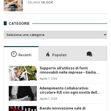
Il
Il
25,00
€
18,00
€
prezzo
prezzo
originale
attuale
era:
è:
25,00€.
18,00€.
CATEGORIE
Categorie
Recenti
Popolari
Supporto all’utilizzo di fonti
rinnovabili nelle imprese – Emilia
Romagna
Agosto 7, 2026
Adempimento collaborativo:
circolare 6/E con ogni novità della
riforma fiscale
Agosto 7, 2026
Bando innovazione sale di