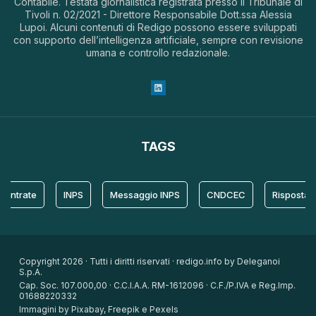
Contabile. Testata giornalistica registrata presso il Tribunale di
Tivoli n. 02/2021 - Direttore Responsabile Dott.ssa Alessia
Lupoi. Alcuni contenuti di Redigo possono essere sviluppati
con supporto dell’intelligenza artificiale, sempre con revisione
umana e controllo redazionale.
TAGS
rate
INPS
Messaggio INPS
CNDCEC
Risposta
Copyright 2026 · Tutti i diritti riservati · redigo.info by Deleganoi
S.p.A.
Cap. Soc. 107.000,00 · C.C.I.A.A. RM-1612096 · C.F./P.IVA e Reg.Imp.
01688220332
Immagini by Pixabay, Freepik e Pexels