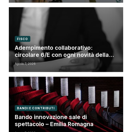
FISCO
Adempimento collaborativo:
circolare 6/E con ogni novità della
riforma fiscale
Agosto 7, 2026
BANDI E CONTRIBUTI
Bando innovazione sale di
spettacolo – Emilia Romagna