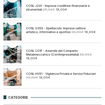
25,00€.
18,00€.
CCNL J241 - Imprese creditizie finanziarie e
Il
Il
strumentali
25,00
€
18,00
€
prezzo
prezzo
originale
attuale
era:
è:
25,00€.
18,00€.
CCNL G355 - Spettacolo: Imprese settore
Il
Il
artistico, informativo e sportivo
25,00
€
18,00
€
prezzo
prezz
originale
attual
era:
è:
25,00€.
18,00€
CCNL C01F - Aziende del Comparto
Metalmeccanico (Confimpreseitalia)
25,00
€
Il
Il
18,00
€
prezzo
prezzo
originale
attuale
era:
è:
25,00€.
18,00€.
CCNL HV51 - Vigilanza Privata e Servizi Fiduciari
Il
Il
25,00
€
18,00
€
prezzo
prezzo
originale
attuale
era:
è:
25,00€.
18,00€.
CATEGORIE