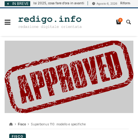
Vai
Bando Isi 2025, cosa fare d’ora in avanti
IN BREVE
Riforma della disabi
, 2026
Agosto 6, 2026
al
contenuto
0
Fisco
Superbonus 110: modello e specifiche
FISCO