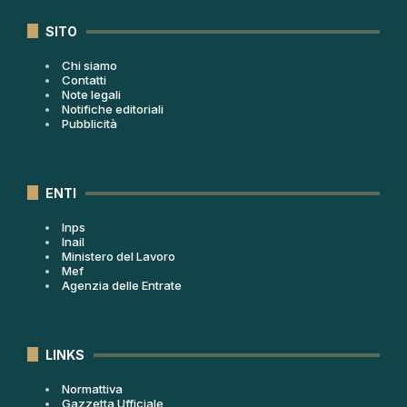
SITO
Chi siamo
Contatti
Note legali
Notifiche editoriali
Pubblicità
ENTI
Inps
Inail
Ministero del Lavoro
Mef
Agenzia delle Entrate
LINKS
Normattiva
Gazzetta Ufficiale