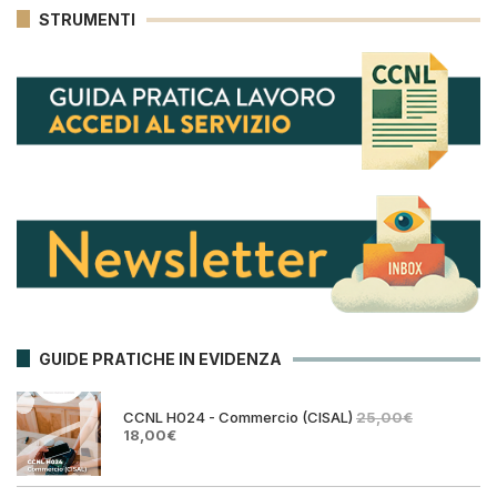
STRUMENTI
GUIDE PRATICHE IN EVIDENZA
CCNL H024 - Commercio (CISAL)
25,00
€
Il
Il
18,00
€
prezzo
prezzo
originale
attuale
era:
è: