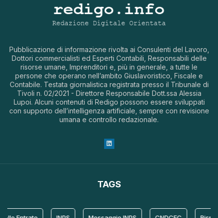
Pubblicazione di informazione rivolta ai Consulenti del Lavoro,
Dottori commercialisti ed Esperti Contabili, Responsabili delle
risorse umane, Imprenditori e, più in generale, a tutte le
persone che operano nell’ambito Giuslavoristico, Fiscale e
Contabile. Testata giornalistica registrata presso il Tribunale di
Tivoli n. 02/2021 - Direttore Responsabile Dott.ssa Alessia
Lupoi. Alcuni contenuti di Redigo possono essere sviluppati
con supporto dell’intelligenza artificiale, sempre con revisione
umana e controllo redazionale.
TAGS
lle Entrate
INPS
Messaggio INPS
CNDCEC
Rispost