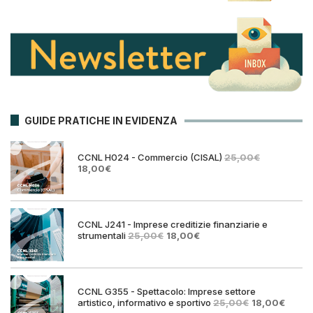
GUIDE PRATICHE IN EVIDENZA
CCNL H024 - Commercio (CISAL)
25,00
€
Il
Il
18,00
€
prezzo
prezzo
originale
attuale
era:
è:
25,00€.
18,00€.
CCNL J241 - Imprese creditizie finanziarie e
Il
Il
strumentali
25,00
€
18,00
€
prezzo
prezzo
originale
attuale
era:
è:
25,00€.
18,00€.
CCNL G355 - Spettacolo: Imprese settore
Il
Il
artistico, informativo e sportivo
25,00
€
18,00
€