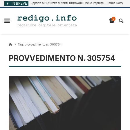
Vai
IN BREVE
Supporto all’utilizzo di fonti rinnovabili nelle imprese – Emilia Romagna
Agosto 7, 2026
al
contenuto
0
Tag:
provvedimento n. 305754
PROVVEDIMENTO N. 305754