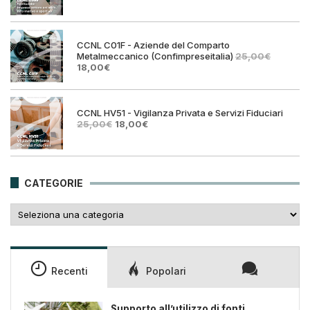
prezzo
prezz
originale
attual
era:
è:
25,00€.
18,00€
CCNL C01F - Aziende del Comparto
Metalmeccanico (Confimpreseitalia)
25,00
€
Il
Il
18,00
€
prezzo
prezzo
originale
attuale
era:
è:
25,00€.
18,00€.
CCNL HV51 - Vigilanza Privata e Servizi Fiduciari
Il
Il
25,00
€
18,00
€
prezzo
prezzo
originale
attuale
era:
è:
25,00€.
18,00€.
CATEGORIE
Categorie
Recenti
Popolari
Supporto all’utilizzo di fonti