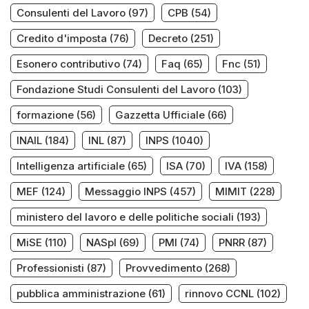
Consulenti del Lavoro
(97)
CPB
(54)
Credito d'imposta
(76)
Decreto
(251)
Esonero contributivo
(74)
Faq
(65)
Fnc
(51)
Fondazione Studi Consulenti del Lavoro
(103)
formazione
(56)
Gazzetta Ufficiale
(66)
INAIL
(184)
INL
(87)
INPS
(1040)
Intelligenza artificiale
(65)
ISA
(70)
IVA
(158)
MEF
(124)
Messaggio INPS
(457)
MIMIT
(228)
ministero del lavoro e delle politiche sociali
(193)
MiSE
(110)
NASpI
(69)
PMI
(74)
PNRR
(87)
Professionisti
(87)
Provvedimento
(268)
pubblica amministrazione
(61)
rinnovo CCNL
(102)