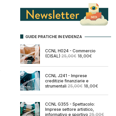
GUIDE PRATICHE IN EVIDENZA
CCNL H024 - Commercio
Il
Il
(CISAL)
25,00
€
18,00
€
prezzo
prezzo
originale
attuale
era:
è:
CCNL J241 - Imprese
25,00€.
18,00€.
creditizie finanziarie e
Il
Il
strumentali
25,00
€
18,00
€
prezzo
prezzo
originale
attuale
era:
è:
CCNL G355 - Spettacolo:
25,00€.
18,00€.
Imprese settore artistico,
informativo e sportivo
25,00
€