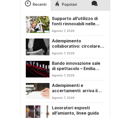
Recenti
Popolari
Supporto all’utilizzo di
fonti rinnovabili nelle
imprese – Emilia Romagna
Agosto 7, 2026
Adempimento
collaborativo: circolare
6/E con ogni novità della
Agosto 7, 2026
riforma fiscale
Bando innovazione sale
di spettacolo – Emilia
Romagna
Agosto 7, 2026
Adempimenti e
accertamenti: arriva il
nuovo Testo Unico
Agosto 7, 2026
fiscale
Lavoratori esposti
all’amianto, linee guida