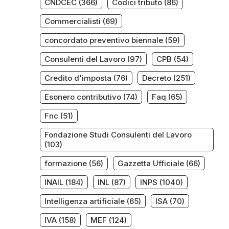
CNDCEC
(366)
Codici tributo
(86)
Commercialisti
(69)
concordato preventivo biennale
(59)
Consulenti del Lavoro
(97)
CPB
(54)
Credito d'imposta
(76)
Decreto
(251)
Esonero contributivo
(74)
Faq
(65)
Fnc
(51)
Fondazione Studi Consulenti del Lavoro
(103)
formazione
(56)
Gazzetta Ufficiale
(66)
INAIL
(184)
INL
(87)
INPS
(1040)
Intelligenza artificiale
(65)
ISA
(70)
IVA
(158)
MEF
(124)