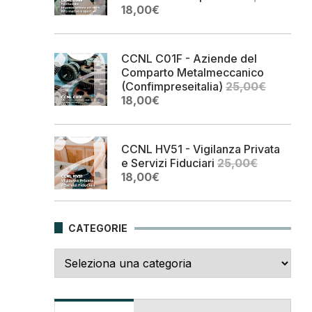
Il
Il
18,00
€
prezzo
prezzo
originale
attuale
era:
è:
CCNL C01F - Aziende del
25,00€.
18,00€.
Comparto Metalmeccanico
(Confimpreseitalia)
25,00
€
Il
Il
18,00
€
prezzo
prezzo
originale
attuale
era:
è:
CCNL HV51 - Vigilanza Privata
25,00€.
18,00€.
e Servizi Fiduciari
25,00
€
Il
Il
18,00
€
prezzo
prezzo
originale
attuale
era:
è:
CATEGORIE
25,00€.
18,00€.
Categorie