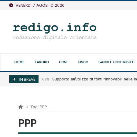
Vai
VENERDÌ 7 AGOSTO 2026
al
contenuto
HOME
LAVORO
CCNL
FISCO
BANDI E CONTRIBUTI
Supporto all’utilizzo di fonti rinnovabili nelle im
Agosto 7, 2026
IN BREVE
Tag:
PPP
PPP