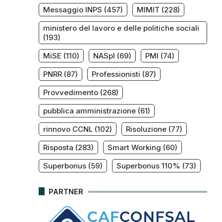
Messaggio INPS
(457)
MIMIT
(228)
ministero del lavoro e delle politiche sociali
(193)
MiSE
(110)
NASpI
(69)
PMI
(74)
PNRR
(87)
Professionisti
(87)
Provvedimento
(268)
pubblica amministrazione
(61)
rinnovo CCNL
(102)
Risoluzione
(77)
Risposta
(283)
Smart Working
(60)
Superbonus
(59)
Superbonus 110%
(73)
PARTNER