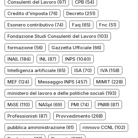
Consulenti del Lavoro
(97)
CPB
(54)
Credito d'imposta
(76)
Decreto
(251)
Esonero contributivo
(74)
Faq
(65)
Fnc
(51)
Fondazione Studi Consulenti del Lavoro
(103)
formazione
(56)
Gazzetta Ufficiale
(66)
INAIL
(184)
INL
(87)
INPS
(1040)
Intelligenza artificiale
(65)
ISA
(70)
IVA
(158)
MEF
(124)
Messaggio INPS
(457)
MIMIT
(228)
ministero del lavoro e delle politiche sociali
(193)
MiSE
(110)
NASpI
(69)
PMI
(74)
PNRR
(87)
Professionisti
(87)
Provvedimento
(268)
pubblica amministrazione
(61)
rinnovo CCNL
(102)