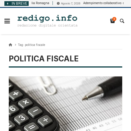
Vai
li nelle imprese – Emilia Romagna
IN BREVE
Adempimento collaborativo: circolare 
Agosto 7, 2026
al
contenuto
0
Tag:
politica fiscale
POLITICA FISCALE