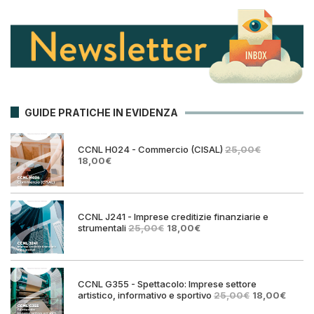
GUIDE PRATICHE IN EVIDENZA
CCNL H024 - Commercio (CISAL)
25,00
€
Il
Il
18,00
€
prezzo
prezzo
originale
attuale
era:
è:
25,00€.
18,00€.
CCNL J241 - Imprese creditizie finanziarie e
Il
Il
strumentali
25,00
€
18,00
€
prezzo
prezzo
originale
attuale
era:
è:
25,00€.
18,00€.
CCNL G355 - Spettacolo: Imprese settore
Il
Il
artistico, informativo e sportivo
25,00
€
18,00
€
prezzo
prezz