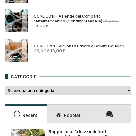
originale
attual
era:
è:
25,00€.
18,00€
CCNL C01F - Aziende del Comparto
Metalmeccanico (Confimpreseitalia)
25,00
€
Il
Il
18,00
€
prezzo
prezzo
originale
attuale
era:
è:
25,00€.
18,00€.
CCNL HV51 - Vigilanza Privata e Servizi Fiduciari
Il
Il
25,00
€
18,00
€
prezzo
prezzo
originale
attuale
era:
è:
25,00€.
18,00€.
CATEGORIE
Categorie
Recenti
Popolari
Supporto all’utilizzo di fonti