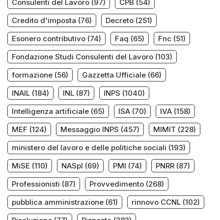
Consulenti del Lavoro
(97)
CPB
(54)
Credito d'imposta
(76)
Decreto
(251)
Esonero contributivo
(74)
Faq
(65)
Fnc
(51)
Fondazione Studi Consulenti del Lavoro
(103)
formazione
(56)
Gazzetta Ufficiale
(66)
INAIL
(184)
INL
(87)
INPS
(1040)
Intelligenza artificiale
(65)
ISA
(70)
IVA
(158)
MEF
(124)
Messaggio INPS
(457)
MIMIT
(228)
ministero del lavoro e delle politiche sociali
(193)
MiSE
(110)
NASpI
(69)
PMI
(74)
PNRR
(87)
Professionisti
(87)
Provvedimento
(268)
pubblica amministrazione
(61)
rinnovo CCNL
(102)