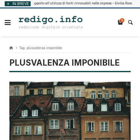
Vai
IN BREVE
Supporto all’utilizzo di fonti rinnovabili nelle imprese – Emilia Romagna
Agosto 7, 2026
al
contenuto
0
Tag:
plusvalenza imponibile
PLUSVALENZA IMPONIBILE