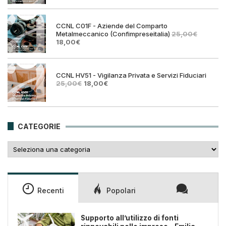
originale
attual
era:
è:
25,00€.
18,00€
CCNL C01F - Aziende del Comparto
Metalmeccanico (Confimpreseitalia)
25,00
€
Il
Il
18,00
€
prezzo
prezzo
originale
attuale
era:
è:
25,00€.
18,00€.
CCNL HV51 - Vigilanza Privata e Servizi Fiduciari
Il
Il
25,00
€
18,00
€
prezzo
prezzo
originale
attuale
era:
è:
25,00€.
18,00€.
CATEGORIE
Categorie
Recenti
Popolari
Supporto all’utilizzo di fonti