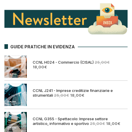
GUIDE PRATICHE IN EVIDENZA
CCNL H024 - Commercio (CISAL)
25,00
€
Il
Il
18,00
€
prezzo
prezzo
originale
attuale
era:
è:
25,00€.
18,00€.
CCNL J241 - Imprese creditizie finanziarie e
Il
Il
strumentali
25,00
€
18,00
€
prezzo
prezzo
originale
attuale
era:
è:
25,00€.
18,00€.
CCNL G355 - Spettacolo: Imprese settore
Il
Il
artistico, informativo e sportivo
25,00
€
18,00
€
prezzo
prezz