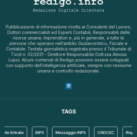
Pubblicazione di informazione rivolta ai Consulenti del Lavoro,
Dottori commercialisti ed Esperti Contabili, Responsabili delle
risorse umane, Imprenditori e, più in generale, a tutte le
persone che operano nell’ambito Giuslavoristico, Fiscale e
Contabile. Testata giornalistica registrata presso il Tribunale di
Tivoli n. 02/2021 - Direttore Responsabile Dott.ssa Alessia
Lupoi. Alcuni contenuti di Redigo possono essere sviluppati
con supporto dell’intelligenza artificiale, sempre con revisione
umana e controllo redazionale.
TAGS
lle Entrate
INPS
Messaggio INPS
CNDCEC
Rispost