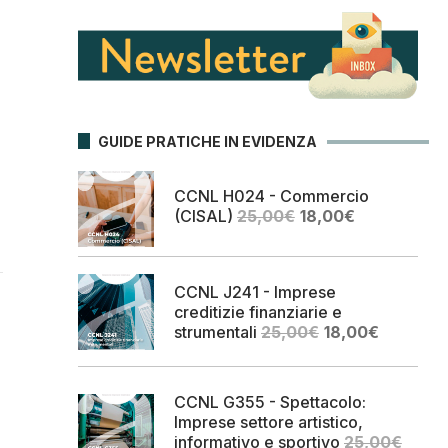
GUIDE PRATICHE IN EVIDENZA
CCNL H024 - Commercio
Il
Il
(CISAL)
25,00
€
18,00
€
prezzo
prezzo
originale
attuale
era:
è:
CCNL J241 - Imprese
25,00€.
18,00€.
creditizie finanziarie e
Il
Il
strumentali
25,00
€
18,00
€
prezzo
prezzo
originale
attuale
era:
è:
CCNL G355 - Spettacolo:
25,00€.
18,00€.
Imprese settore artistico,
informativo e sportivo
25,00
€