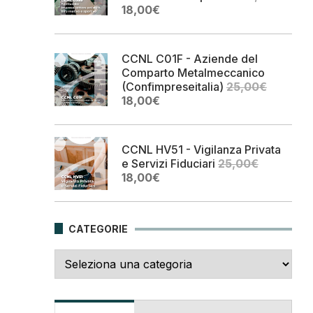
Il
Il
18,00
€
prezzo
prezzo
originale
attuale
era:
è:
CCNL C01F - Aziende del
25,00€.
18,00€.
Comparto Metalmeccanico
(Confimpreseitalia)
25,00
€
Il
Il
18,00
€
prezzo
prezzo
originale
attuale
era:
è:
CCNL HV51 - Vigilanza Privata
25,00€.
18,00€.
e Servizi Fiduciari
25,00
€
Il
Il
18,00
€
prezzo
prezzo
originale
attuale
era:
è:
CATEGORIE
25,00€.
18,00€.
Categorie