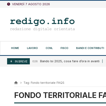
Vai
VENERDÌ 7 AGOSTO 2026
al
contenuto
HOME
LAVORO
CCNL
FISCO
BANDI E CONTRIBUTI
Bando Isi 2025, cosa fare d’ora in avanti
Agosto 6, 2026
IN BREVE
A
Tag:
Fondo territoriale FAQS
FONDO TERRITORIALE F