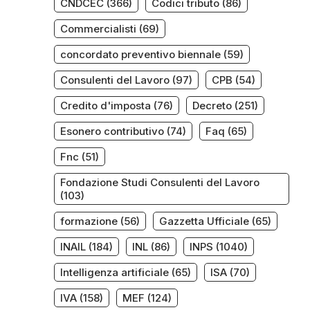
CNDCEC
(366)
Codici tributo
(86)
Commercialisti
(69)
concordato preventivo biennale
(59)
Consulenti del Lavoro
(97)
CPB
(54)
Credito d'imposta
(76)
Decreto
(251)
Esonero contributivo
(74)
Faq
(65)
Fnc
(51)
Fondazione Studi Consulenti del Lavoro
(103)
formazione
(56)
Gazzetta Ufficiale
(65)
INAIL
(184)
INL
(86)
INPS
(1040)
Intelligenza artificiale
(65)
ISA
(70)
IVA
(158)
MEF
(124)