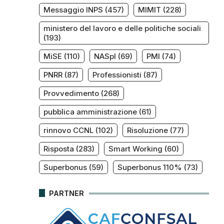
Messaggio INPS
(457)
MIMIT
(228)
ministero del lavoro e delle politiche sociali
(193)
MiSE
(110)
NASpI
(69)
PMI
(74)
PNRR
(87)
Professionisti
(87)
Provvedimento
(268)
pubblica amministrazione
(61)
rinnovo CCNL
(102)
Risoluzione
(77)
Risposta
(283)
Smart Working
(60)
Superbonus
(59)
Superbonus 110%
(73)
PARTNER