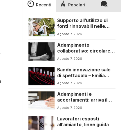
Recenti
Popolari
Supporto all’utilizzo di
fonti rinnovabili nelle
imprese – Emilia Romagna
Agosto 7, 2026
Adempimento
collaborativo: circolare
6/E con ogni novità della
Agosto 7, 2026
riforma fiscale
Bando innovazione sale
di spettacolo – Emilia
a
Romagna
Agosto 7, 2026
Adempimenti e
accertamenti: arriva il
nuovo Testo Unico
Agosto 7, 2026
fiscale
Lavoratori esposti
all’amianto, linee guida