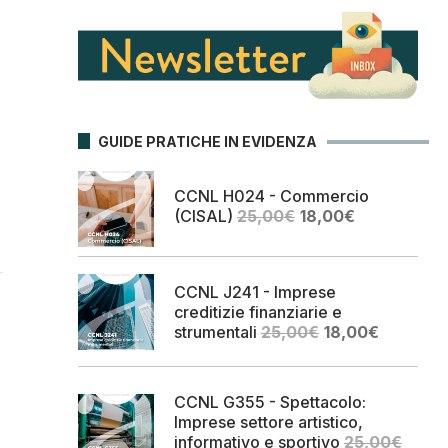
GUIDE PRATICHE IN EVIDENZA
CCNL H024 - Commercio
Il
Il
(CISAL)
25,00
€
18,00
€
prezzo
prezzo
originale
attuale
era:
è:
CCNL J241 - Imprese
25,00€.
18,00€.
creditizie finanziarie e
Il
Il
strumentali
25,00
€
18,00
€
prezzo
prezzo
originale
attuale
era:
è:
CCNL G355 - Spettacolo:
25,00€.
18,00€.
Imprese settore artistico,
informativo e sportivo
25,00
€