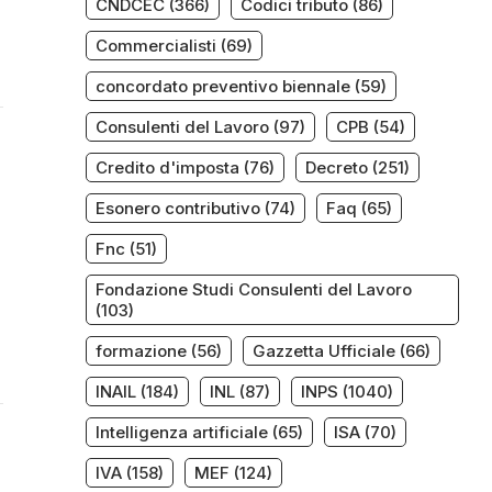
CNDCEC
(366)
Codici tributo
(86)
Commercialisti
(69)
concordato preventivo biennale
(59)
Consulenti del Lavoro
(97)
CPB
(54)
Credito d'imposta
(76)
Decreto
(251)
Esonero contributivo
(74)
Faq
(65)
Fnc
(51)
Fondazione Studi Consulenti del Lavoro
(103)
formazione
(56)
Gazzetta Ufficiale
(66)
INAIL
(184)
INL
(87)
INPS
(1040)
Intelligenza artificiale
(65)
ISA
(70)
IVA
(158)
MEF
(124)