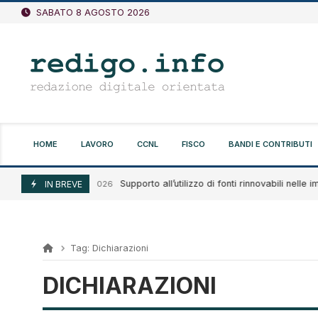
Vai
SABATO 8 AGOSTO 2026
al
contenuto
HOME
LAVORO
CCNL
FISCO
BANDI E CONTRIBUTI
Supporto all’utilizzo di fonti rinnovabili nelle impr
Agosto 7, 2026
IN BREVE
Tag:
Dichiarazioni
DICHIARAZIONI