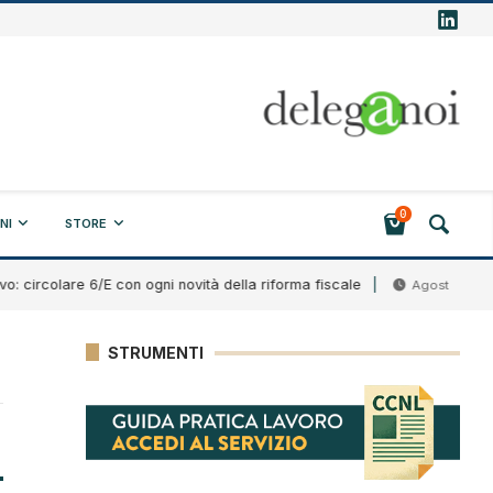
0
NI
STORE
olare 6/E con ogni novità della riforma fiscale
Ba
Agosto 7, 2026
STRUMENTI