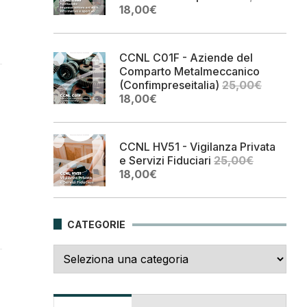
Il
Il
18,00
€
prezzo
prezzo
originale
attuale
era:
è:
CCNL C01F - Aziende del
25,00€.
18,00€.
Comparto Metalmeccanico
(Confimpreseitalia)
25,00
€
Il
Il
18,00
€
prezzo
prezzo
originale
attuale
era:
è:
CCNL HV51 - Vigilanza Privata
25,00€.
18,00€.
e Servizi Fiduciari
25,00
€
Il
Il
18,00
€
prezzo
prezzo
originale
attuale
era:
è:
CATEGORIE
25,00€.
18,00€.
Categorie