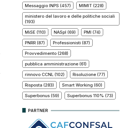
Messaggio INPS
(457)
MIMIT
(228)
ministero del lavoro e delle politiche sociali
(193)
MiSE
(110)
NASpI
(69)
PMI
(74)
PNRR
(87)
Professionisti
(87)
Provvedimento
(268)
pubblica amministrazione
(61)
e
rinnovo CCNL
(102)
Risoluzione
(77)
Risposta
(283)
Smart Working
(60)
Superbonus
(59)
Superbonus 110%
(73)
PARTNER