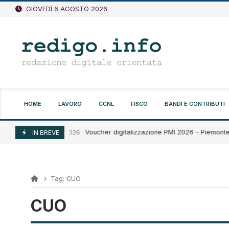
Vai
GIOVEDÌ 6 AGOSTO 2026
al
contenuto
HOME
LAVORO
CCNL
FISCO
BANDI E CONTRIBUTI
Voucher digitalizzazione PMI 2026 – Piemonte
Agosto 5, 2026
IN BREVE
Tag:
CUO
CUO