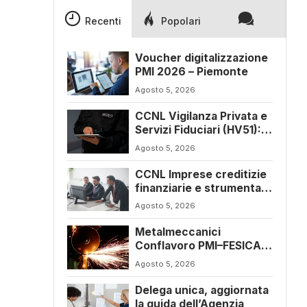
Recenti
Popolari
Voucher digitalizzazione
PMI 2026 – Piemonte
Agosto 5, 2026
CCNL Vigilanza Privata e
Servizi Fiduciari (HV51):
siglato l’accordo di
Agosto 5, 2026
rinnovo
CCNL Imprese creditizie
finanziarie e strumentali
(J241): ulteriore
Agosto 5, 2026
sospensione dei termini
a dicembre 2026
Metalmeccanici
Conflavoro PMI–FESICA
CONFSAL (C053),
Agosto 5, 2026
rinnovato il CCNL 2026-
2029: rafforzate tutele e
Delega unica, aggiornata
flessibilità organizzativa
la guida dell’Agenzia