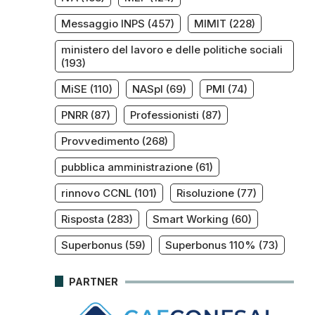
Messaggio INPS
(457)
MIMIT
(228)
ministero del lavoro e delle politiche sociali
(193)
MiSE
(110)
NASpI
(69)
PMI
(74)
PNRR
(87)
Professionisti
(87)
Provvedimento
(268)
pubblica amministrazione
(61)
rinnovo CCNL
(101)
Risoluzione
(77)
Risposta
(283)
Smart Working
(60)
Superbonus
(59)
Superbonus 110%
(73)
PARTNER