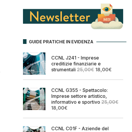
GUIDE PRATICHE IN EVIDENZA
CCNL J241 - Imprese
creditizie finanziarie e
Il
Il
strumentali
25,00
€
18,00
€
prezzo
prezzo
originale
attuale
era:
è:
CCNL G355 - Spettacolo:
25,00€.
18,00€.
Imprese settore artistico,
informativo e sportivo
25,00
€
Il
Il
18,00
€
prezzo
prezzo
originale
attuale
era:
è:
CCNL C01F - Aziende del
25,00€.
18,00€.