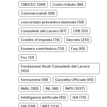
CNDCEC
(366)
Codici tributo
(86)
Commercialisti
(69)
concordato preventivo biennale
(59)
Consulenti del Lavoro
(97)
CPB
(53)
Credito d'imposta
(76)
Decreto
(251)
Esonero contributivo
(74)
Faq
(65)
Fnc
(51)
Fondazione Studi Consulenti del Lavoro
(103)
formazione
(56)
Gazzetta Ufficiale
(65)
INAIL
(183)
INL
(86)
INPS
(1037)
Intelligenza artificiale
(65)
ISA
(70)
IVA
(158)
MEF
(124)