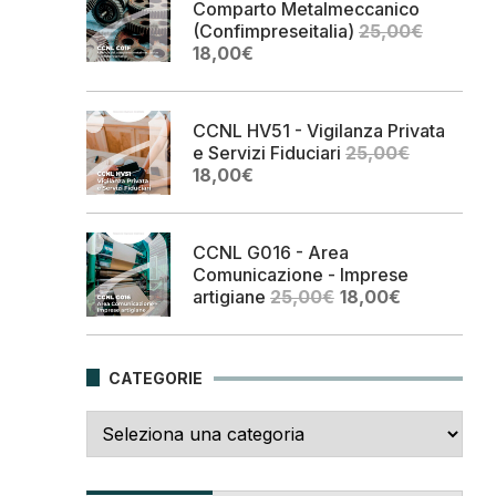
Comparto Metalmeccanico
(Confimpreseitalia)
25,00
€
Il
Il
18,00
€
prezzo
prezzo
originale
attuale
era:
è:
CCNL HV51 - Vigilanza Privata
25,00€.
18,00€.
e Servizi Fiduciari
25,00
€
Il
Il
18,00
€
prezzo
prezzo
originale
attuale
era:
è:
CCNL G016 - Area
25,00€.
18,00€.
Comunicazione - Imprese
Il
Il
artigiane
25,00
€
18,00
€
prezzo
prezzo
originale
attuale
era:
è:
CATEGORIE
25,00€.
18,00€.
Categorie