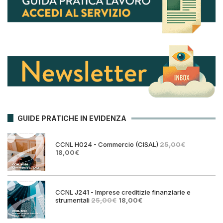
GUIDE PRATICHE IN EVIDENZA
CCNL H024 - Commercio (CISAL)
25,00
€
Il
Il
18,00
€
prezzo
prezzo
originale
attuale
era:
è:
25,00€.
18,00€.
CCNL J241 - Imprese creditizie finanziarie e
Il
Il
strumentali
25,00
€
18,00
€
prezzo
prezzo
originale
attuale