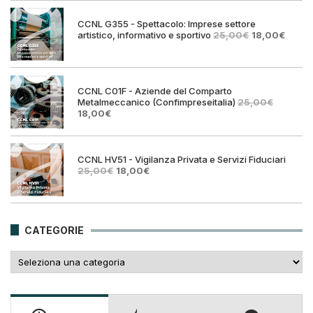
era:
è:
25,00€.
18,00€.
CCNL G355 - Spettacolo: Imprese settore
Il
Il
artistico, informativo e sportivo
25,00
€
18,00
€
prezzo
prezz
originale
attual
era:
è:
25,00€.
18,00€
CCNL C01F - Aziende del Comparto
Metalmeccanico (Confimpreseitalia)
25,00
€
Il
Il
18,00
€
prezzo
prezzo
originale
attuale
era:
è:
25,00€.
18,00€.
CCNL HV51 - Vigilanza Privata e Servizi Fiduciari
Il
Il
25,00
€
18,00
€
prezzo
prezzo
originale
attuale
era:
è:
25,00€.
18,00€.
CATEGORIE
Categorie