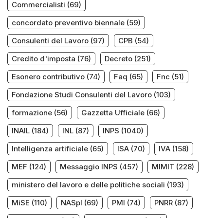
Commercialisti
(69)
concordato preventivo biennale
(59)
Consulenti del Lavoro
(97)
CPB
(54)
Credito d'imposta
(76)
Decreto
(251)
Esonero contributivo
(74)
Faq
(65)
Fnc
(51)
Fondazione Studi Consulenti del Lavoro
(103)
formazione
(56)
Gazzetta Ufficiale
(66)
INAIL
(184)
INL
(87)
INPS
(1040)
Intelligenza artificiale
(65)
ISA
(70)
IVA
(158)
MEF
(124)
Messaggio INPS
(457)
MIMIT
(228)
ministero del lavoro e delle politiche sociali
(193)
MiSE
(110)
NASpI
(69)
PMI
(74)
PNRR
(87)