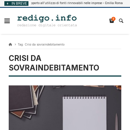
Vai
IN BREVE
Supporto all’utilizzo di fonti rinnovabili nelle imprese – Emilia Romagna
Agosto 7, 2026
al
contenuto
0
Tag:
Crisi da sovraindebitamento
CRISI DA
SOVRAINDEBITAMENTO