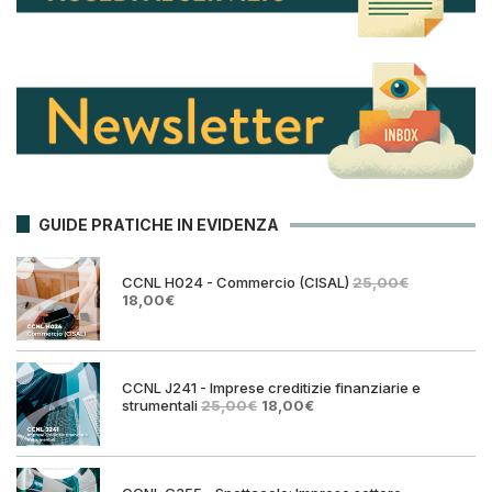
GUIDE PRATICHE IN EVIDENZA
CCNL H024 - Commercio (CISAL)
25,00
€
Il
Il
18,00
€
prezzo
prezzo
originale
attuale
era:
è:
25,00€.
18,00€.
CCNL J241 - Imprese creditizie finanziarie e
Il
Il
strumentali
25,00
€
18,00
€
prezzo
prezzo
originale
attuale
era:
è:
25,00€.
18,00€.