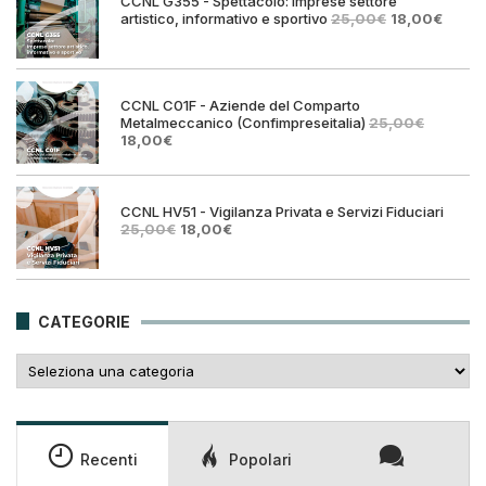
CCNL G355 - Spettacolo: Imprese settore
Il
Il
artistico, informativo e sportivo
25,00
€
18,00
€
prezzo
prezz
originale
attual
era:
è:
25,00€.
18,00€
CCNL C01F - Aziende del Comparto
Metalmeccanico (Confimpreseitalia)
25,00
€
Il
Il
18,00
€
prezzo
prezzo
originale
attuale
era:
è:
25,00€.
18,00€.
CCNL HV51 - Vigilanza Privata e Servizi Fiduciari
Il
Il
25,00
€
18,00
€
prezzo
prezzo
originale
attuale
era:
è:
25,00€.
18,00€.
CATEGORIE
Categorie
Recenti
Popolari