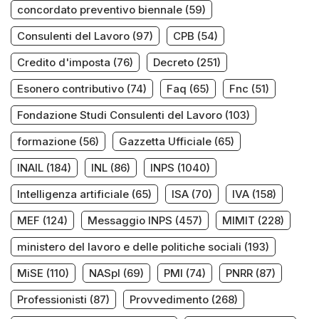
concordato preventivo biennale
(59)
Consulenti del Lavoro
(97)
CPB
(54)
Credito d'imposta
(76)
Decreto
(251)
Esonero contributivo
(74)
Faq
(65)
Fnc
(51)
Fondazione Studi Consulenti del Lavoro
(103)
formazione
(56)
Gazzetta Ufficiale
(65)
INAIL
(184)
INL
(86)
INPS
(1040)
Intelligenza artificiale
(65)
ISA
(70)
IVA
(158)
MEF
(124)
Messaggio INPS
(457)
MIMIT
(228)
ministero del lavoro e delle politiche sociali
(193)
MiSE
(110)
NASpI
(69)
PMI
(74)
PNRR
(87)
Professionisti
(87)
Provvedimento
(268)