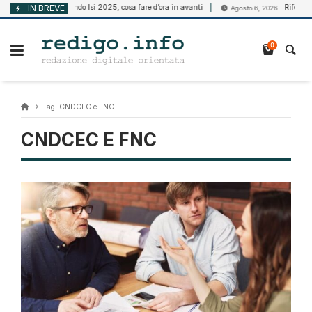
Vai
IN BREVE
Bando Isi 2025, cosa fare d’ora in avanti
Riforma dell
Agosto 6, 2026
Agosto 6, 2026
al
contenuto
0
Tag:
CNDCEC e FNC
CNDCEC E FNC