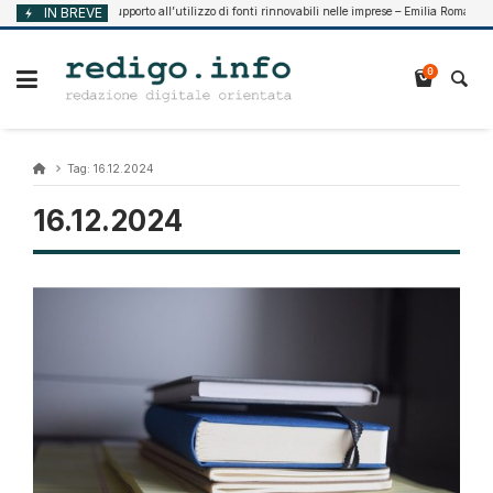
Vai
IN BREVE
Supporto all’utilizzo di fonti rinnovabili nelle imprese – Emilia Romagna
Agosto 7, 2026
al
contenuto
0
Tag:
16.12.2024
16.12.2024