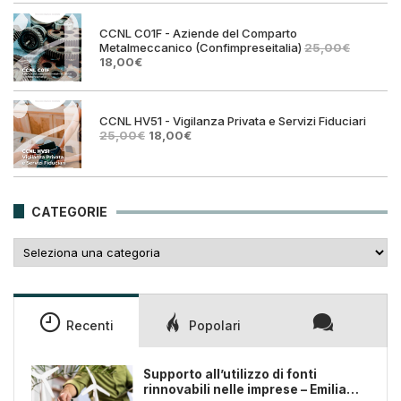
era:
è:
25,00€.
18,00€
CCNL C01F - Aziende del Comparto
Metalmeccanico (Confimpreseitalia)
25,00
€
Il
Il
18,00
€
prezzo
prezzo
originale
attuale
era:
è:
25,00€.
18,00€.
CCNL HV51 - Vigilanza Privata e Servizi Fiduciari
Il
Il
25,00
€
18,00
€
prezzo
prezzo
originale
attuale
era:
è:
25,00€.
18,00€.
CATEGORIE
Categorie
Recenti
Popolari
Supporto all’utilizzo di fonti
rinnovabili nelle imprese – Emilia