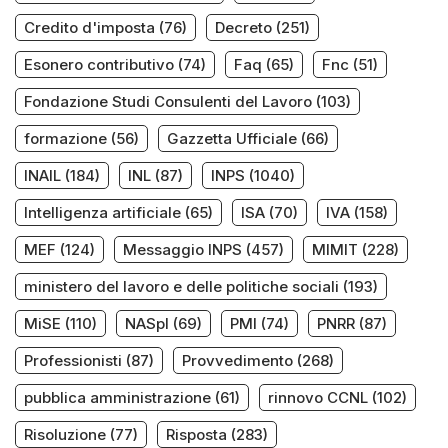
Credito d'imposta
(76)
Decreto
(251)
Esonero contributivo
(74)
Faq
(65)
Fnc
(51)
Fondazione Studi Consulenti del Lavoro
(103)
formazione
(56)
Gazzetta Ufficiale
(66)
INAIL
(184)
INL
(87)
INPS
(1040)
Intelligenza artificiale
(65)
ISA
(70)
IVA
(158)
MEF
(124)
Messaggio INPS
(457)
MIMIT
(228)
ministero del lavoro e delle politiche sociali
(193)
MiSE
(110)
NASpI
(69)
PMI
(74)
PNRR
(87)
Professionisti
(87)
Provvedimento
(268)
pubblica amministrazione
(61)
rinnovo CCNL
(102)
Risoluzione
(77)
Risposta
(283)