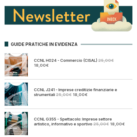
GUIDE PRATICHE IN EVIDENZA
CCNL H024 - Commercio (CISAL)
25,00
€
Il
Il
18,00
€
prezzo
prezzo
originale
attuale
era:
è:
25,00€.
18,00€.
CCNL J241 - Imprese creditizie finanziarie e
Il
Il
strumentali
25,00
€
18,00
€
prezzo
prezzo
originale
attuale
era:
è:
25,00€.
18,00€.
CCNL G355 - Spettacolo: Imprese settore
Il
Il
artistico, informativo e sportivo
25,00
€
18,00
€
prezzo
prezz
originale
attual