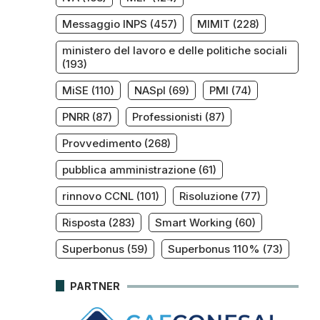
Messaggio INPS
(457)
MIMIT
(228)
ministero del lavoro e delle politiche sociali
(193)
MiSE
(110)
NASpI
(69)
PMI
(74)
PNRR
(87)
Professionisti
(87)
Provvedimento
(268)
pubblica amministrazione
(61)
rinnovo CCNL
(101)
Risoluzione
(77)
Risposta
(283)
Smart Working
(60)
Superbonus
(59)
Superbonus 110%
(73)
PARTNER