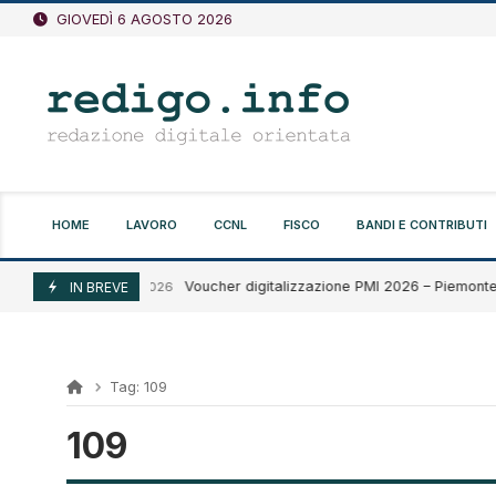
Vai
GIOVEDÌ 6 AGOSTO 2026
al
contenuto
HOME
LAVORO
CCNL
FISCO
BANDI E CONTRIBUTI
Voucher digitalizzazione PMI 2026 – Piemonte
Agosto 5, 2026
IN BREVE
Tag:
109
109