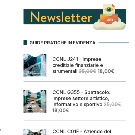
GUIDE PRATICHE IN EVIDENZA
CCNL J241 - Imprese
creditizie finanziarie e
Il
Il
strumentali
25,00
€
18,00
€
prezzo
prezzo
originale
attuale
era:
è:
CCNL G355 - Spettacolo:
25,00€.
18,00€.
Imprese settore artistico,
informativo e sportivo
25,00
€
Il
Il
18,00
€
prezzo
prezzo
originale
attuale
era:
è:
o
CCNL C01F - Aziende del
25,00€.
18,00€.