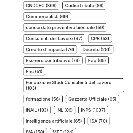
CNDCEC
(366)
Codici tributo
(86)
Commercialisti
(69)
concordato preventivo biennale
(59)
Consulenti del Lavoro
(97)
CPB
(53)
Credito d'imposta
(76)
Decreto
(251)
Esonero contributivo
(74)
Faq
(65)
Fnc
(51)
Fondazione Studi Consulenti del Lavoro
(103)
formazione
(56)
Gazzetta Ufficiale
(65)
INAIL
(183)
INL
(86)
INPS
(1037)
Intelligenza artificiale
(65)
ISA
(70)
IVA
(158)
MEF
(124)