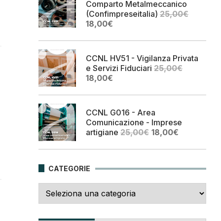
Comparto Metalmeccanico
(Confimpreseitalia)
25,00
€
Il
Il
18,00
€
prezzo
prezzo
originale
attuale
era:
è:
CCNL HV51 - Vigilanza Privata
25,00€.
18,00€.
e Servizi Fiduciari
25,00
€
Il
Il
18,00
€
prezzo
prezzo
originale
attuale
era:
è:
CCNL G016 - Area
25,00€.
18,00€.
Comunicazione - Imprese
Il
Il
artigiane
25,00
€
18,00
€
prezzo
prezzo
originale
attuale
era:
è:
CATEGORIE
25,00€.
18,00€.
Categorie