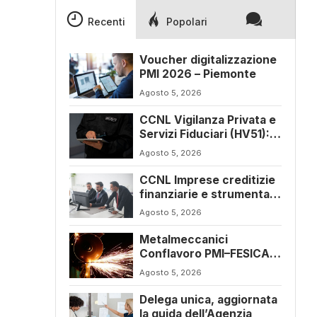
Recenti
Popolari
Voucher digitalizzazione
PMI 2026 – Piemonte
Agosto 5, 2026
CCNL Vigilanza Privata e
Servizi Fiduciari (HV51):
siglato l’accordo di
Agosto 5, 2026
rinnovo
CCNL Imprese creditizie
finanziarie e strumentali
(J241): ulteriore
Agosto 5, 2026
sospensione dei termini
a dicembre 2026
Metalmeccanici
Conflavoro PMI–FESICA
CONFSAL (C053),
Agosto 5, 2026
rinnovato il CCNL 2026-
2029: rafforzate tutele e
Delega unica, aggiornata
flessibilità organizzativa
la guida dell’Agenzia